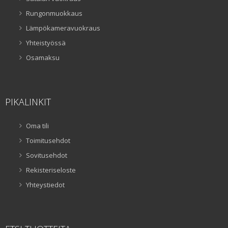
Rungonmuokkaus
Lämpökameravuokraus
Yhteistyössä
Osamaksu
PIKALINKIT
Oma tili
Toimitusehdot
Sovitusehdot
Rekisteriseloste
Yhteystiedot