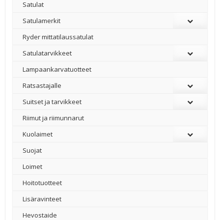
Satulat
Satulamerkit
Ryder mittatilaussatulat
Satulatarvikkeet
–
Lampaankarvatuotteet
Ratsastajalle
Suitset ja tarvikkeet
Riimut ja riimunnarut
Kuolaimet
Suojat
Loimet
Hoitotuotteet
Lisäravinteet
Hevostaide