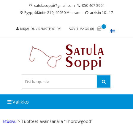
Skip
Skip
satulasoppi@gmail.com
050 467 8964
to
to
Pyyppöläntie 219, 40950 Muurame
arkisin 10 - 17
navigation
content
0
KIRJAUDU / REKISTERÖIDY
SOVITUSKORI(0)
Valikko
Etusivu
> Tuotteet avainsanalla “Thorowgood”