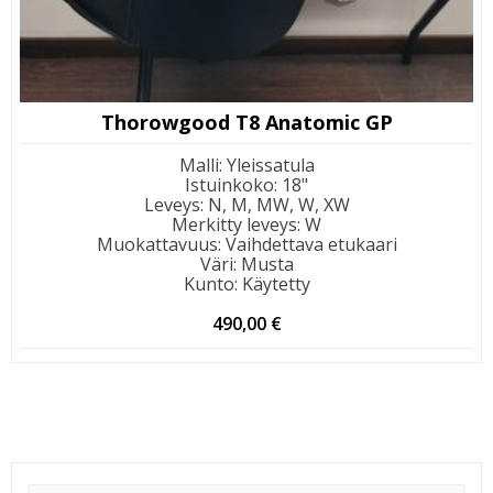
Thorowgood T8 Anatomic GP
Malli
:
Yleissatula
Istuinkoko
:
18"
Leveys
:
N, M, MW, W, XW
Merkitty leveys
:
W
Muokattavuus
:
Vaihdettava etukaari
Väri
:
Musta
Kunto
:
Käytetty
490,00
€