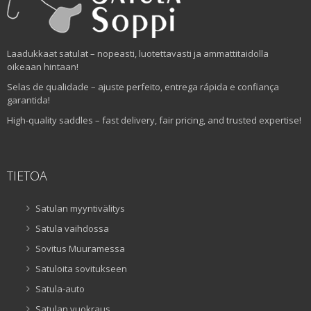
Laadukkaat satulat – nopeasti, luotettavasti ja ammattitaidolla
oikeaan hintaan!
Selas de qualidade – ajuste perfeito, entrega rápida e confiança
garantida!
High-quality saddles – fast delivery, fair pricing, and trusted expertise!
TIETOA
Satulan myyntivälitys
Satula vaihdossa
Sovitus Muuramessa
Satuloita sovitukseen
Satula-auto
Satulan vuokraus