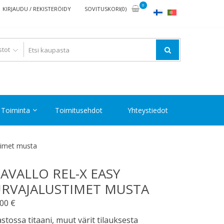
0
KIRJAUDU / REKISTERÖIDY
SOVITUSKORI(0)
Toiminta
Toimitusehdot
Yhteystiedot
stimet musta
AVALLO REL-X EASY
RVAJALUSTIMET MUSTA
,00
€
stossa titaani, muut värit tilauksesta