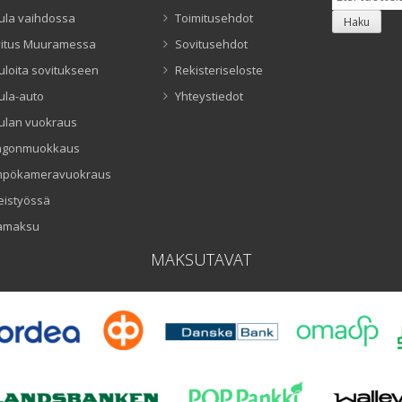
ula vaihdossa
Toimitusehdot
Haku
itus Muuramessa
Sovitusehdot
uloita sovitukseen
Rekisteriseloste
ula-auto
Yhteystiedot
ulan vuokraus
ngonmuokkaus
mpökameravuokraus
eistyössä
amaksu
MAKSUTAVAT