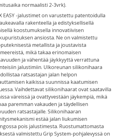
mitusaika normaalisti 2-3vrk).
X EASY -jalustimet on varustettu patentoidulla
aukeavalla rakenteella ja edistyksellisellä
isellä koostumuksella innovatiivisen
kupuristuksen ansiosta. Ne on valmistettu
puteknisestä metallista ja joustavista
meereistä, mikä takaa erinomaisen
avuuden ja vähentää jäykkyyttä verrattuna
nteisiin jalustimiin. Ulkoreunan silikonihaara
ollistaa ratsastajan jalan helpon
auttamisen kaikissa suunnissa kaatumisen
uessa. Vaihdettavat silikonihaarat ovat saatavilla
ssa väreissä ja ovattyvestään jäykempiä, mikä
oaa paremman vakauden ja täydellisen
vuuden ratsastajalle. Silikonihaaran
nitysmekanismi estää jalan liukumisen
ngossa pois jalustimesta. Ruostumattomasta
ksestä valmistettu Grip System-pohjalevyssä on