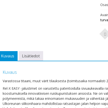
Osas
Avai
turv
Kuvaus
Lisätiedot
Kuvaus
Varastossa titaani, muut värit tilauksesta (toimitusaika normaalisti 2
Rel-X EASY -jalustimet on varustettu patentoidulla sivuaukeavalla rake
koostumuksella innovatiivisen ruiskupuristuksen ansiosta. Ne on val
polymeereistä, mikä takaa erinomaisen mukavuuden ja vähentää jäykk
Ulkoreunan silikonihaara mahdollistaa ratsastajan jalan helpon va