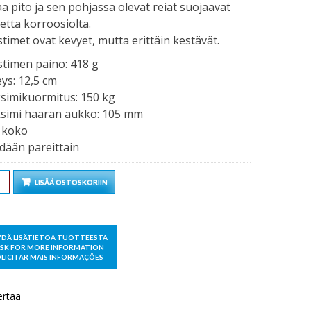
a pito ja sen pohjassa olevat reiät suojaavat
etta korroosiolta.
stimet ovat kevyet, mutta erittäin kestävät.
stimen paino: 418 g
ys: 12,5 cm
simikuormitus: 150 kg
simi haaran aukko: 105 mm
 koko
dään pareittain
rä
LISÄÄ OSTOSKORIIN
ertaa