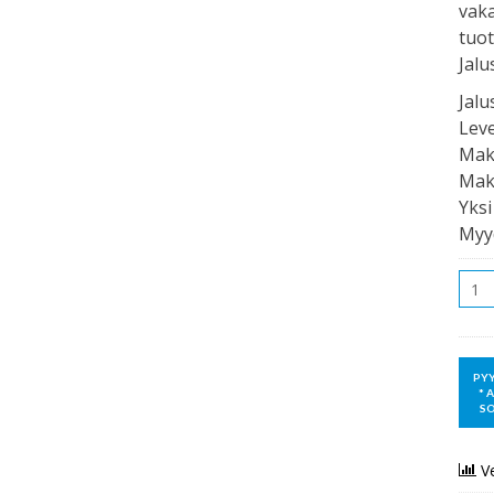
vaka
tuot
Jalu
Jalu
Leve
Mak
Mak
Yksi
Myy
Mää
V