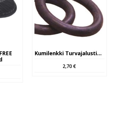
-FREE
Kumilenkki Turvajalustimeen
d
2,70
€