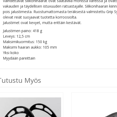
Vaihdettavat silikonihaarat ovat saatavilla monissa väreissä ja o
vakauden ja täydellisen istuvuuden ratsastajalle. Silikonihaaran ki
pois jalustimesta. Ruostumattomasta teräksestä valmistettu Grip 
olevat reiät suojaavat tuotetta korroosiolta.
Jalustimet ovat kevyet, mutta erittäin kestävät.
Jalustimen paino: 418 g
Leveys: 12,5 cm
Maksimikuormitus: 150 kg
Maksimi haaran aukko: 105 mm
Yksi koko
Myydään pareittain
Tutustu Myös