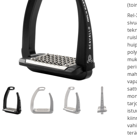
(toi
Rel-
sivu
tekn
ruis
huip
poly
muk
peri
mahd
vap
satt
moni
tarj
istu
kiin
vahi
terä