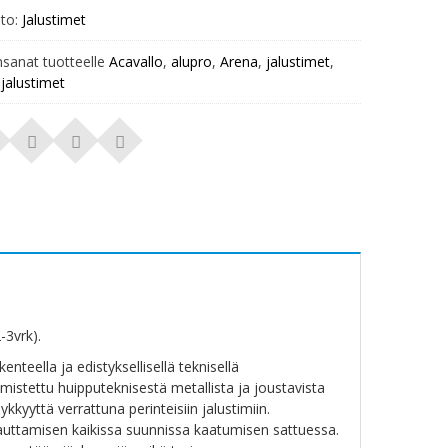
to:
Jalustimet
nsanat tuotteelle
Acavallo
,
alupro
,
Arena
,
jalustimet
,
ajalustimet
-3vrk).
nteella ja edistyksellisellä teknisellä
mistettu huipputeknisestä metallista ja joustavista
yyttä verrattuna perinteisiin jalustimiin.
pauttamisen kaikissa suunnissa kaatumisen sattuessa.