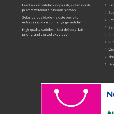
Laadukkaat satulat – nopeasti, luotettavasti
Sat
ja ammattitaidolla oikeaan hintaan!
Sov
Selas de qualidade – ajuste perfeito,
Sat
entrega rápida e confiança garantida!
Sat
High-quality saddles – fast delivery, fair
pricing, and trusted expertise!
Sat
Ru
Lä
Yht
Os