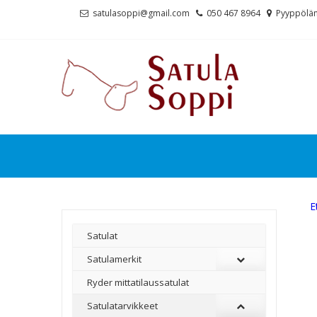
Skip
Skip
satulasoppi@gmail.com
050 467 8964
Pyyppölän
to
to
navigation
content
E
Satulat
Satulamerkit
Ryder mittatilaussatulat
Satulatarvikkeet
–