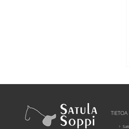
TIETOA
Sat