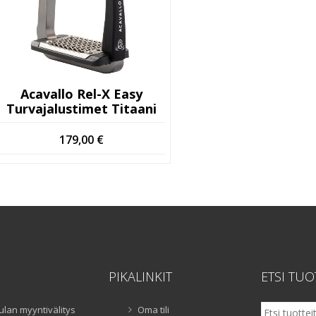
Acavallo Rel-X Easy
Turvajalustimet Titaani
179,00
€
PIKALINKIT
ETSI TUO
Etsi:
ulan myyntivälitys
Oma tili