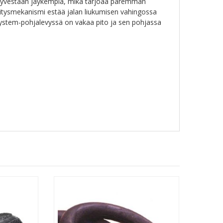
vattyvestään jäykempiä, mikä tarjoaa paremman
innitysmekanismi estää jalan liukumisen vahingossa
System-pohjalevyssä on vakaa pito ja sen pohjassa