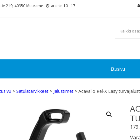
tie 219, 40950 Muurame
arkisin 10 - 17
Etusivu
tusivu
>
Satulatarvikkeet
>
Jalustimet
> Acavallo Rel-X Easy turvajalu
AC
TU
179
Vara