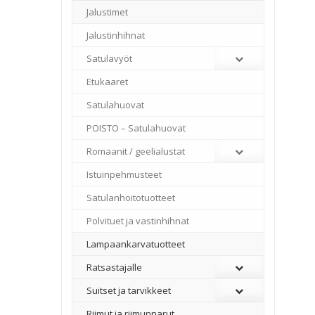
Jalustimet
Jalustinhihnat
Satulavyöt
Etukaaret
Satulahuovat
POISTO – Satulahuovat
Romaanit / geelialustat
Istuinpehmusteet
Satulanhoitotuotteet
Polvituet ja vastinhihnat
Lampaankarvatuotteet
Ratsastajalle
Suitset ja tarvikkeet
Riimut ja riimunnarut