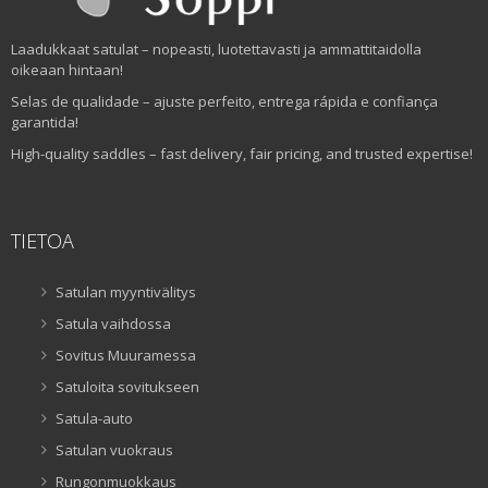
Laadukkaat satulat – nopeasti, luotettavasti ja ammattitaidolla
oikeaan hintaan!
Selas de qualidade – ajuste perfeito, entrega rápida e confiança
garantida!
High-quality saddles – fast delivery, fair pricing, and trusted expertise!
TIETOA
Satulan myyntivälitys
Satula vaihdossa
Sovitus Muuramessa
Satuloita sovitukseen
Satula-auto
Satulan vuokraus
Rungonmuokkaus