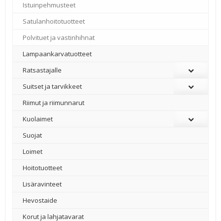
Istuinpehmusteet
Satulanhoitotuotteet
Polvituet ja vastinhihnat
Lampaankarvatuotteet
Ratsastajalle
Suitset ja tarvikkeet
Riimut ja riimunnarut
Kuolaimet
Suojat
Loimet
Hoitotuotteet
Lisäravinteet
Hevostaide
Korut ja lahjatavarat