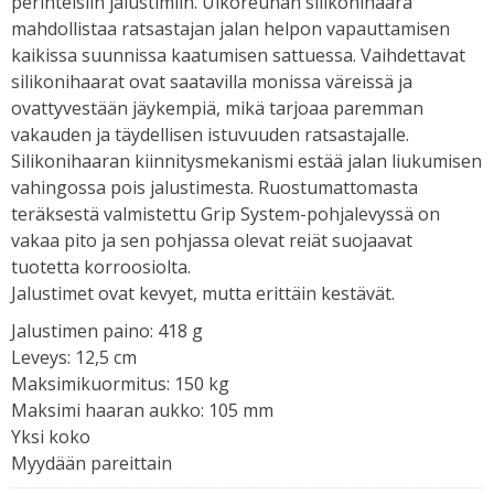
perinteisiin jalustimiin. Ulkoreunan silikonihaara
mahdollistaa ratsastajan jalan helpon vapauttamisen
kaikissa suunnissa kaatumisen sattuessa. Vaihdettavat
silikonihaarat ovat saatavilla monissa väreissä ja
ovattyvestään jäykempiä, mikä tarjoaa paremman
vakauden ja täydellisen istuvuuden ratsastajalle.
Silikonihaaran kiinnitysmekanismi estää jalan liukumisen
vahingossa pois jalustimesta. Ruostumattomasta
teräksestä valmistettu Grip System-pohjalevyssä on
vakaa pito ja sen pohjassa olevat reiät suojaavat
tuotetta korroosiolta.
Jalustimet ovat kevyet, mutta erittäin kestävät.
Jalustimen paino: 418 g
Leveys: 12,5 cm
Maksimikuormitus: 150 kg
Maksimi haaran aukko: 105 mm
Yksi koko
Myydään pareittain