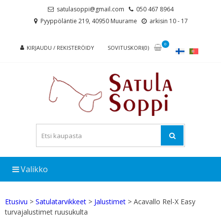
Skip
Skip
satulasoppi@gmail.com
050 467 8964
to
to
Pyyppöläntie 219, 40950 Muurame
arkisin 10 - 17
navigation
content
0
KIRJAUDU / REKISTERÖIDY
SOVITUSKORI(0)
Valikko
Etusivu
>
Satulatarvikkeet
>
Jalustimet
> Acavallo Rel-X Easy
turvajalustimet ruusukulta