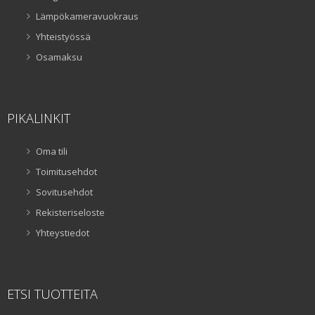
Lämpökameravuokraus
Yhteistyössä
Osamaksu
PIKALINKIT
Oma tili
Toimitusehdot
Sovitusehdot
Rekisteriseloste
Yhteystiedot
ETSI TUOTTEITA