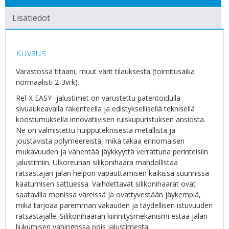
Lisätiedot
Kuvaus
Varastossa titaani, muut värit tilauksesta (toimitusaika
normaalisti 2-3vrk).
Rel-X EASY -jalustimet on varustettu patentoidulla
sivuaukeavalla rakenteella ja edistyksellisellä teknisellä
koostumuksella innovatiivisen ruiskupuristuksen ansiosta.
Ne on valmistettu huipputeknisestä metallista ja
joustavista polymeereistä, mikä takaa erinomaisen
mukavuuden ja vähentää jäykkyyttä verrattuna perinteisiin
jalustimiin. Ulkoreunan silikonihaara mahdollistaa
ratsastajan jalan helpon vapauttamisen kaikissa suunnissa
kaatumisen sattuessa. Vaihdettavat silikonihaarat ovat
saatavilla monissa väreissä ja ovattyvestään jäykempiä,
mikä tarjoaa paremman vakauden ja täydellisen istuvuuden
ratsastajalle. Silikonihaaran kiinnitysmekanismi estää jalan
liukumisen vahingossa pois jalustimesta.