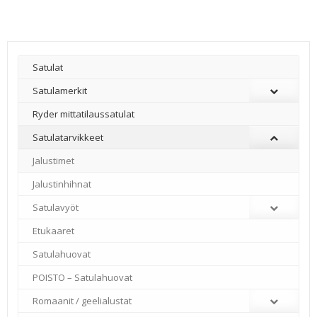
Satulat
Satulamerkit
Ryder mittatilaussatulat
Satulatarvikkeet
–
Jalustimet
Jalustinhihnat
Satulavyöt
Etukaaret
Satulahuovat
POISTO – Satulahuovat
Romaanit / geelialustat