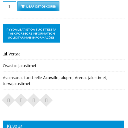
Määrä
LISÄÄ OSTOSKORIIN
Vertaa
Osasto:
Jalustimet
Avainsanat tuotteelle
Acavallo
,
alupro
,
Arena
,
jalustimet
,
turvajalustimet
Kuvaus