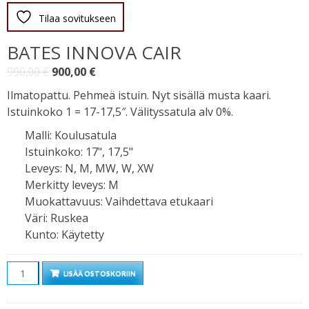
Tilaa sovitukseen
BATES INNOVA CAIR
Alkuperäinen
Nykyinen
990,00
€
900,00
€
hinta
hinta
Ilmatopattu. Pehmeä istuin. Nyt sisällä musta kaari.
oli:
on:
Istuinkoko 1 = 17-17,5″. Välityssatula alv 0%.
990,00 €.
900,00 €.
Malli
:
Koulusatula
Istuinkoko
:
17", 17,5"
Leveys
:
N, M, MW, W, XW
Merkitty leveys
:
M
Muokattavuus
:
Vaihdettava etukaari
Väri
:
Ruskea
Kunto
:
Käytetty
Määrä
LISÄÄ OSTOSKORIIN