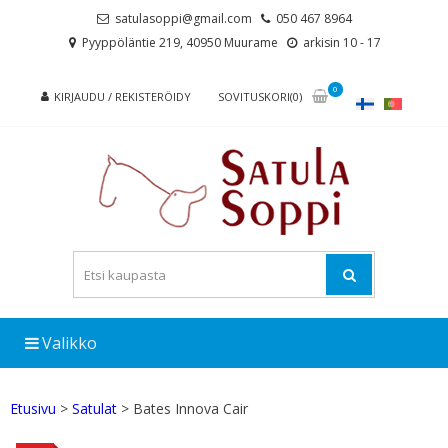
Skip
Skip
satulasoppi@gmail.com
050 467 8964
to
to
Pyyppöläntie 219, 40950 Muurame
arkisin 10 - 17
navigation
content
0
KIRJAUDU / REKISTERÖIDY
SOVITUSKORI(0)
Valikko
Etusivu
>
Satulat
> Bates Innova Cair