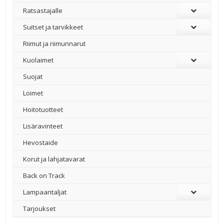
Ratsastajalle
Suitset ja tarvikkeet
Riimut ja riimunnarut
Kuolaimet
Suojat
Loimet
Hoitotuotteet
Lisäravinteet
Hevostaide
Korut ja lahjatavarat
Back on Track
Lampaantaljat
Tarjoukset