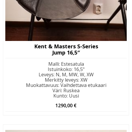
Kent & Masters S-Series
Jump 16,5″
Malli
:
Estesatula
Istuinkoko
:
16,5"
Leveys
:
N, M, MW, W, XW
Merkitty leveys
:
XW
Muokattavuus
:
Vaihdettava etukaari
Väri
:
Ruskea
Kunto
:
Uusi
1290,00
€