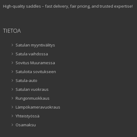
High-quality saddles – fast delivery, fair pricing, and trusted expertise!
TIETOA
Satulan myyntivälitys
Satula vaihdossa
Sovitus Muuramessa
Satuloita sovitukseen
Satula-auto
Satulan vuokraus
Rungonmuokkaus
Lämpökameravuokraus
Yhteistyössä
Osamaksu