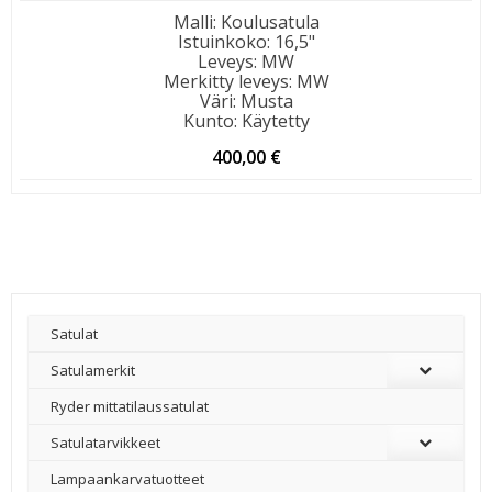
Malli
:
Koulusatula
Istuinkoko
:
16,5"
Leveys
:
MW
Merkitty leveys
:
MW
Väri
:
Musta
Kunto
:
Käytetty
400,00
€
Satulat
Satulamerkit
Ryder mittatilaussatulat
Satulatarvikkeet
–
Lampaankarvatuotteet