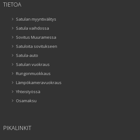
TIETOA
Satulan myyntivälitys
Satula vaihdossa
Sovitus Muuramessa
Satuloita sovitukseen
Satula-auto
Satulan vuokraus
Rungonmuokkaus
Lämpökameravuokraus
Yhteistyössä
Osamaksu
PIKALINKIT