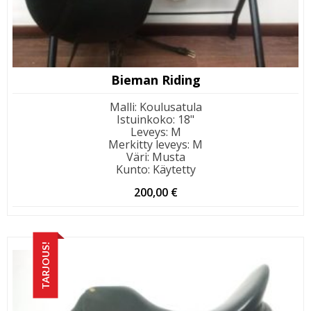
Bieman Riding
Malli
:
Koulusatula
Istuinkoko
:
18"
Leveys
:
M
Merkitty leveys
:
M
Väri
:
Musta
Kunto
:
Käytetty
200,00
€
TARJOUS!