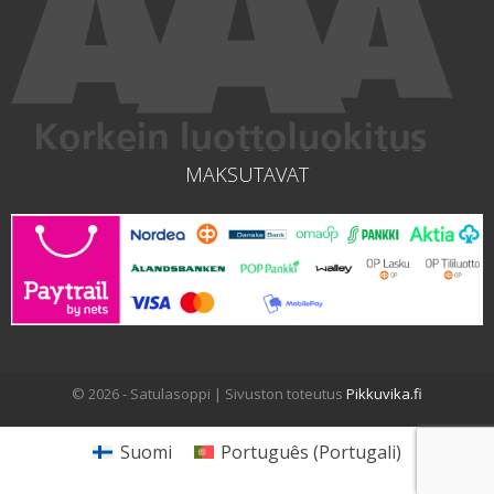
MAKSUTAVAT
© 2026 - Satulasoppi | Sivuston toteutus
Pikkuvika.fi
Suomi
Português
(
Portugali
)