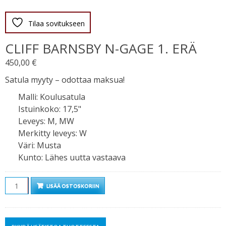
Tilaa sovitukseen
CLIFF BARNSBY N-GAGE 1. ERÄ
450,00
€
Satula myyty – odottaa maksua!
Malli
:
Koulusatula
Istuinkoko
:
17,5"
Leveys
:
M, MW
Merkitty leveys
:
W
Väri
:
Musta
Kunto
:
Lähes uutta vastaava
Määrä
LISÄÄ OSTOSKORIIN