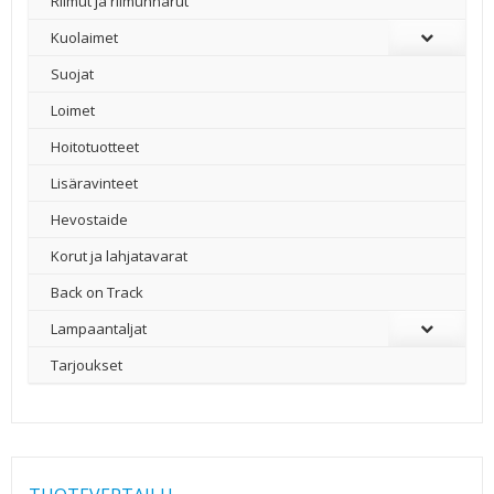
Riimut ja riimunnarut
Kuolaimet
Suojat
Loimet
Hoitotuotteet
Lisäravinteet
Hevostaide
Korut ja lahjatavarat
Back on Track
Lampaantaljat
Tarjoukset