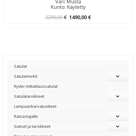
Väri
:
Musta
Kunto
:
Käytetty
Alkuperäinen
Nykyinen
2200,00
€
1490,00
€
hinta
hinta
oli:
on:
2200,00 €.
1490,00 €.
Satulat
Satulamerkit
Ryder mittatilaussatulat
Satulatarvikkeet
–
Lampaankarvatuotteet
Ratsastajalle
Suitset ja tarvikkeet