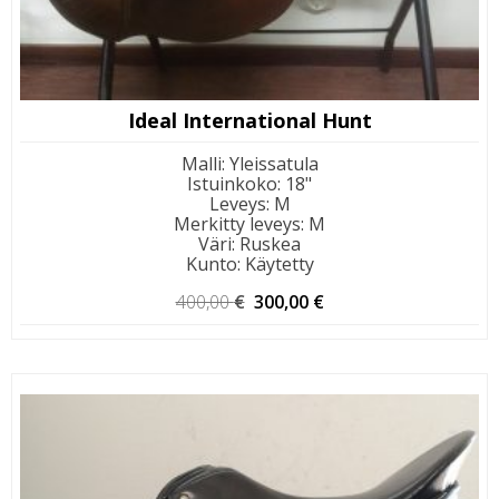
Ideal International Hunt
Malli
:
Yleissatula
Istuinkoko
:
18"
Leveys
:
M
Merkitty leveys
:
M
Väri
:
Ruskea
Kunto
:
Käytetty
Alkuperäinen
Nykyinen
400,00
€
300,00
€
hinta
hinta
oli:
on:
400,00 €.
300,00 €.