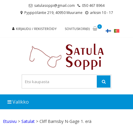
Skip
Skip
satulasoppi@gmail.com
050 467 8964
to
to
Pyyppöläntie 219, 40950 Muurame
arkisin 10 - 17
navigation
content
0
KIRJAUDU / REKISTERÖIDY
SOVITUSKORI(0)
Valikko
Etusivu
>
Satulat
> Cliff Barnsby N-Gage 1. erä