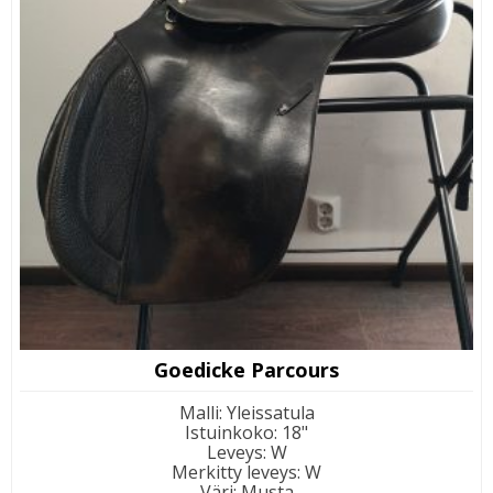
Goedicke Parcours
Malli
:
Yleissatula
Istuinkoko
:
18"
Leveys
:
W
Merkitty leveys
:
W
Väri
:
Musta