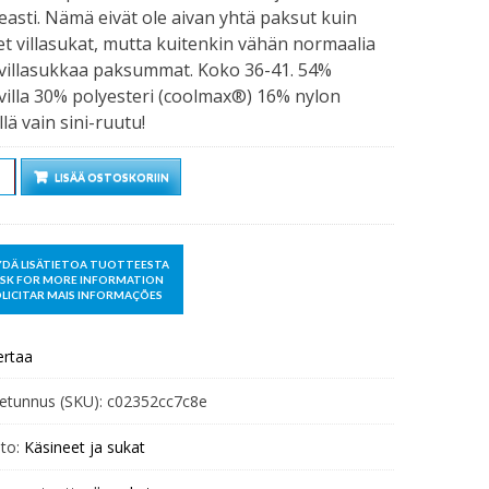
asti. Nämä eivät ole aivan yhtä paksut kuin
et villasukat, mutta kuitenkin vähän normaalia
villasukkaa paksummat. Koko 36-41. 54%
illa 30% polyesteri (coolmax®) 16% nylon
ellä vain sini-ruutu!
rä
LISÄÄ OSTOSKORIIN
ertaa
etunnus (SKU):
c02352cc7c8e
to:
Käsineet ja sukat