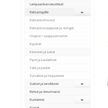
Lampaankarvatuotteet
Ratsastajalle
Ratsastushousut
Ratsastussaappaat ja -kengät
Chapsit / saappaanvarret
Kypärät
Käsineet ja sukat
Pipot ja kaulaliinat
Takit ja paidat
Turvaliivit ja heijastimet
Suitset ja tarvikkeet
Riimut ja riimunnarut
Kuolaimet
Suojat