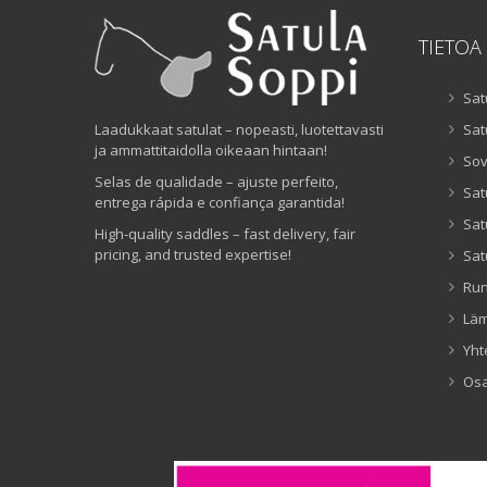
TIETOA
Sat
Laadukkaat satulat – nopeasti, luotettavasti
Sat
ja ammattitaidolla oikeaan hintaan!
Sov
Selas de qualidade – ajuste perfeito,
Sat
entrega rápida e confiança garantida!
Sat
High-quality saddles – fast delivery, fair
pricing, and trusted expertise!
Sat
Ru
Lä
Yht
Os