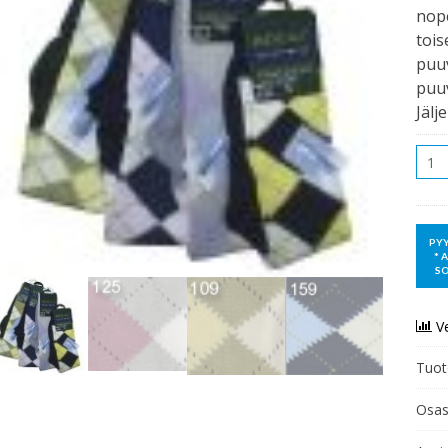
nope
tois
puu
puuv
Jälj
Mää
V
Tuot
Osas