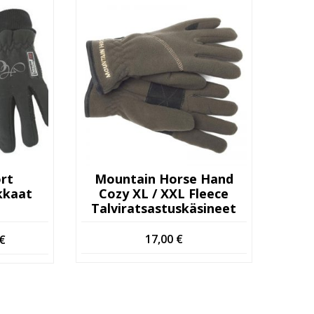
rt
Mountain Horse Hand
kkaat
Cozy XL / XXL Fleece
p
Talviratsastuskäsineet
eräinen
Nykyinen
17,00
€
€
hinta
on:
€.
19,90 €.