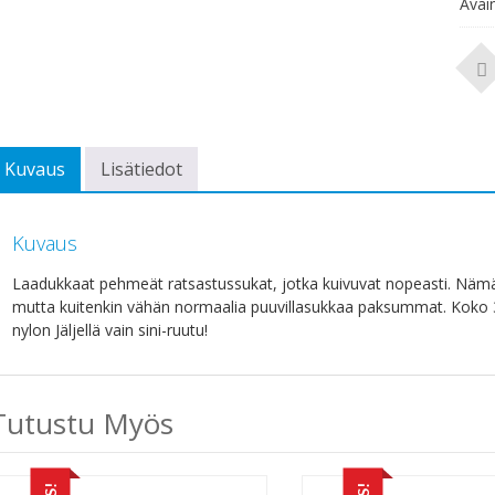
Avai
Kuvaus
Lisätiedot
Kuvaus
Laadukkaat pehmeät ratsastussukat, jotka kuivuvat nopeasti. Nämä ei
mutta kuitenkin vähän normaalia puuvillasukkaa paksummat. Koko 
nylon Jäljellä vain sini-ruutu!
Tutustu Myös