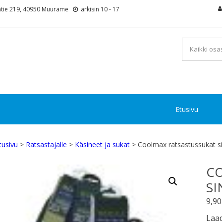
tie 219, 40950 Muurame
arkisin 10 - 17
Etusivu
tusivu
>
Ratsastajalle
>
Käsineet ja sukat
> Coolmax ratsastussukat si
C
SI
9,9
Laad