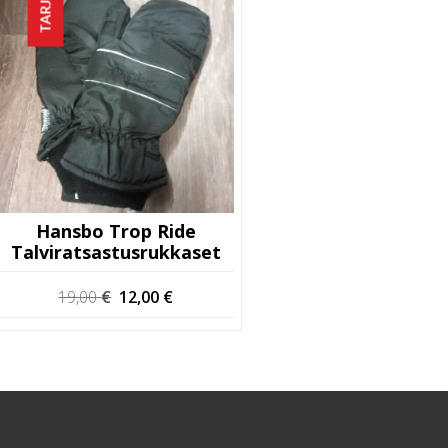
Hansbo Trop Ride
Talviratsastusrukkaset
Alkuperäinen
Nykyinen
19,00
€
12,00
€
hinta
hinta
oli:
on:
19,00 €.
12,00 €.