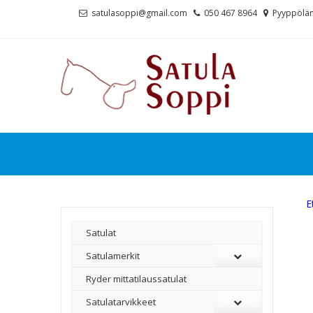
Skip
Skip
satulasoppi@gmail.com
050 467 8964
Pyyppölän
to
to
navigation
content
E
Satulat
Satulamerkit
Ryder mittatilaussatulat
Satulatarvikkeet
–