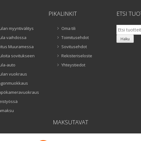
PIKALINKIT
ETSI TUO
Etsi:
ulan myyntivälitys
Oma tili
ula vaihdossa
Toimitusehdot
Haku
itus Muuramessa
Sovitusehdot
uloita sovitukseen
Rekisteriseloste
ula-auto
Yhteystiedot
ulan vuokraus
ngonmuokkaus
mpökameravuokraus
eistyössä
amaksu
MAKSUTAVAT