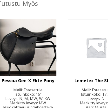
Tutustu Myös
Pessoa Gen-X Elite Pony
Lemetex The St
Malli
:
Estesatula
Malli
:
Estesatu
Istuinkoko
:
16"
Istuinkoko
:
17,
Leveys
:
N, M, MW, W, XW
Leveys
:
N
Merkitty leveys
:
MW
Merkitty leveys
Muokattavuus
:
Vaihdettava
Väri
:
Musta