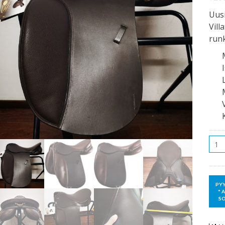
Uusi
Vill
run
Mää