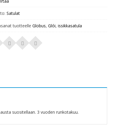
ertaa
to:
Satulat
nsanat tuotteelle
Globus
,
Glói
,
issikkasatula
pausta suositellaan. 3 vuoden runkotakuu.