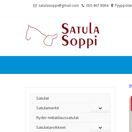
Skip
Skip
satulasoppi@gmail.com
050 467 8964
Pyyppölän
to
to
navigation
content
E
Satulat
Satulamerkit
Ryder mittatilaussatulat
Satulatarvikkeet
–