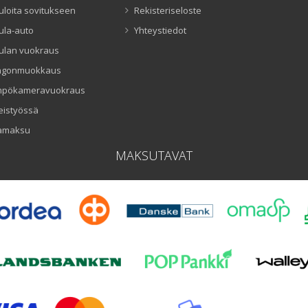
uloita sovitukseen
Rekisteriseloste
ula-auto
Yhteystiedot
ulan vuokraus
ngonmuokkaus
mpökameravuokraus
eistyössä
amaksu
MAKSUTAVAT