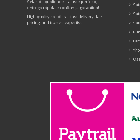
Selas de qualidade – ajuste perfeito,
Sat
entrega rápida e confiança garantida!
Sat
High-quality saddles – fast delivery, fair
pricing, and trusted expertise!
Sat
Ru
Lä
Yht
Os