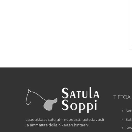
TIETOA
Sat
Laadukkaat satulat – nopeasti, luotettavasti
Sat
ja ammattitaidolla oikeaan hintaan!
Sov