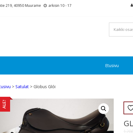
tie 219, 40950 Muurame
arkisin 10 - 17
Etusivu
tusivu
>
Satulat
> Globus Glói
ALE!
GL
120