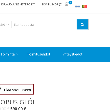
0
KIRJAUDU / REKISTERÖIDY
SOVITUSKORI(0)
Toiminta
Toimitusehdot
Yhteystiedot
Tilaa sovitukseen
OBUS GLÓI
Alkuperäinen
Nykyinen
0,00
€
590,00
€