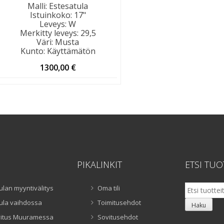
Malli
:
Estesatula
Istuinkoko
:
17"
Leveys
:
W
Merkitty leveys
:
29,5
Väri
:
Musta
Kunto
:
Käyttämätön
1300,00
€
PIKALINKIT
ETSI TUO
Etsi:
ulan myyntivälitys
Oma tili
ula vaihdossa
Toimitusehdot
Haku
itus Muuramessa
Sovitusehdot