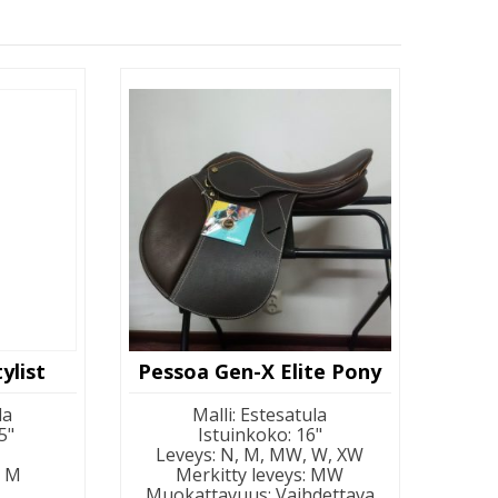
ylist
Pessoa Gen-X Elite Pony
la
Malli
:
Estesatula
5"
Istuinkoko
:
16"
Leveys
:
N, M, MW, W, XW
:
M
Merkitty leveys
:
MW
Muokattavuus
:
Vaihdettava