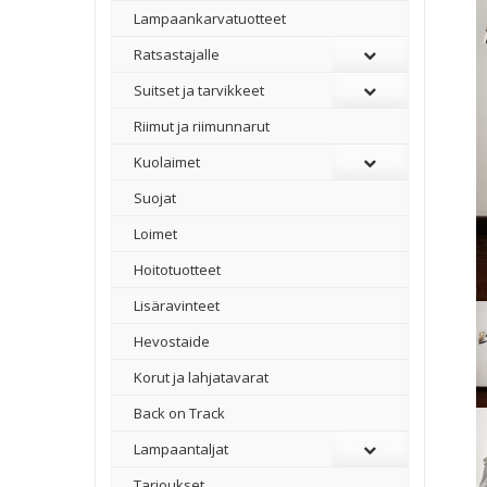
Lampaankarvatuotteet
Ratsastajalle
Suitset ja tarvikkeet
Riimut ja riimunnarut
Kuolaimet
Suojat
Loimet
Hoitotuotteet
Lisäravinteet
Hevostaide
Korut ja lahjatavarat
Back on Track
Lampaantaljat
Tarjoukset