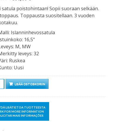
hinta
hinta
 satula poistohintaan! Sopii suoraan selkään.
oli:
on:
atoppaus. Toppausta suositellaan. 3 vuoden
1200,00 €.
590,00 €.
kotakuu.
Malli
:
Islanninhevossatula
Istuinkoko
:
16,5"
Leveys
:
M, MW
Merkitty leveys
:
32
Väri
:
Ruskea
Kunto
:
Uusi
rä
LISÄÄ OSTOSKORIIN