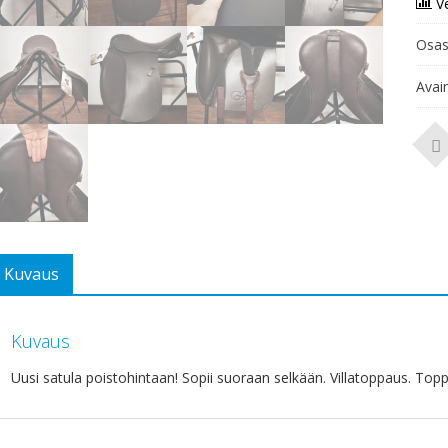
V
Osas
Avai
Kuvaus
Kuvaus
Uusi satula poistohintaan! Sopii suoraan selkään. Villatoppaus. Top