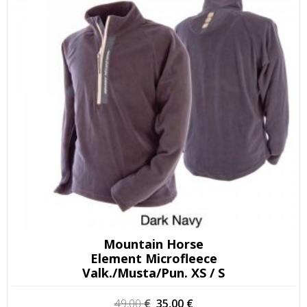
Mountain Horse
Element Microfleece
Valk./musta/pun. XS / S
Alkuperäinen
Nykyinen
49,00
€
35,00
€