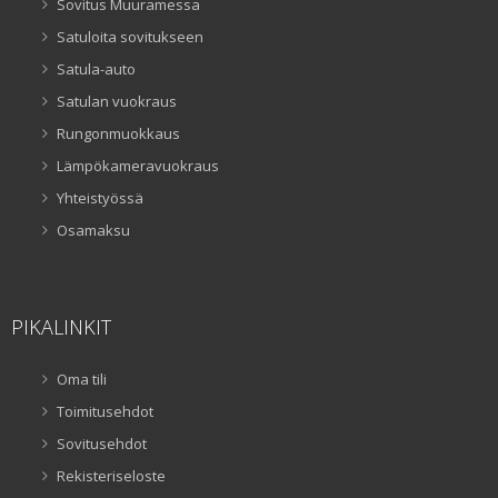
Sovitus Muuramessa
Satuloita sovitukseen
Satula-auto
Satulan vuokraus
Rungonmuokkaus
Lämpökameravuokraus
Yhteistyössä
Osamaksu
PIKALINKIT
Oma tili
Toimitusehdot
Sovitusehdot
Rekisteriseloste