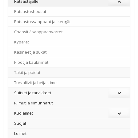
Ratsastajalle
Ratsastushousut
Ratsastussaappaat ja -kengät
Chapsit / saappaanvarret
Kypärät
Käsineet ja sukat
Pipot ja kaulaliinat
Takit ja paidat
Turvaliivit ja heijastimet
Suitset ja tarvikkeet
Riimut ja riimunnarut
Kuolaimet
Suojat
Loimet