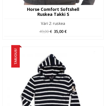
Horse Comfort Softshell
Ruskea Takki S
Väri 2
:
ruskea
Alkuperäinen
Nykyinen
49,00
€
35,00
€
hinta
hinta
oli:
on:
49,00 €.
35,00 €.
TARJOUS!