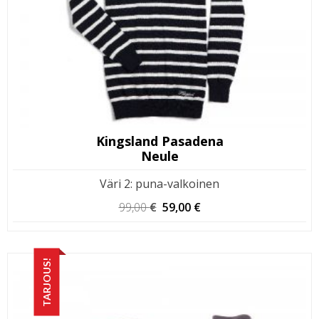
Kingsland Pasadena
Neule
Väri 2
:
puna-valkoinen
Alkuperäinen
Nykyinen
99,00
€
59,00
€
hinta
hinta
oli:
on:
99,00 €.
59,00 €.
TARJOUS!