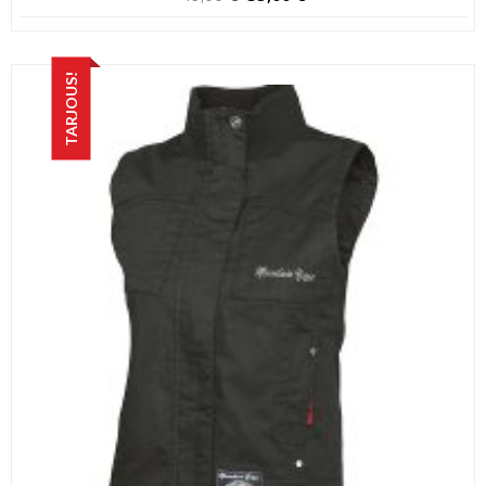
hinta
hinta
oli:
on:
49,00 €.
35,00 €.
TARJOUS!