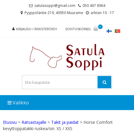
Skip
Skip
satulasoppi@gmail.com
050 467 8964
to
to
Pyyppöläntie 219, 40950 Muurame
arkisin 10 - 17
navigation
content
0
KIRJAUDU / REKISTERÖIDY
SOVITUSKORI(0)
Valikko
Etusivu
>
Ratsastajalle
>
Takit ja paidat
> Horse Comfort
kevyttoppatakki ruskea/sin. XS / XXS