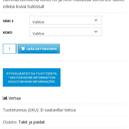
49,00 €.
35,00 €.
oikea kuva tulossa!
VÄRI 2
KOKO
MÄÄRÄ
LISÄÄ OSTOSKORIIN
Vertaa
Tuotetunnus (SKU):
Ei saatavilla/-tietoa
Osasto:
Takit ja paidat