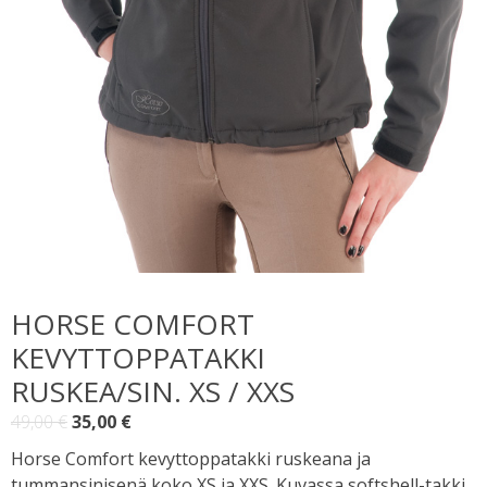
HORSE COMFORT
KEVYTTOPPATAKKI
RUSKEA/SIN. XS / XXS
Alkuperäinen
Nykyinen
49,00
€
35,00
€
hinta
hinta
Horse Comfort kevyttoppatakki ruskeana ja
oli:
on:
tummansinisenä koko XS ja XXS. Kuvassa softshell-takki,