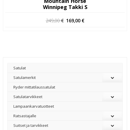
Mountain Horse
Winnipeg Takki S
Alkuperäinen
Nykyinen
249,00
€
169,00
€
hinta
hinta
oli:
on:
249,00 €.
169,00 €.
Satulat
Satulamerkit
Ryder mittatilaussatulat
Satulatarvikkeet
–
Lampaankarvatuotteet
Ratsastajalle
Suitset ja tarvikkeet