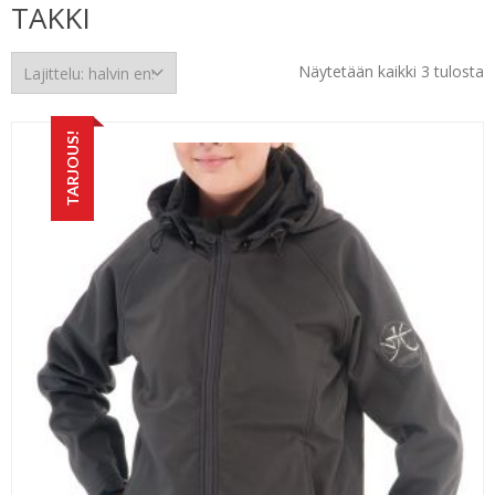
TAKKI
H
Näytetään kaikki 3 tulosta
e
TARJOUS!