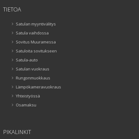
TIETOA
Satulan myyntivälitys
Satula vaihdossa
Sovitus Muuramessa
Satuloita sovitukseen
Satula-auto
Satulan vuokraus
Rungonmuokkaus
Lämpökameravuokraus
Yhteistyössä
Osamaksu
PIKALINKIT