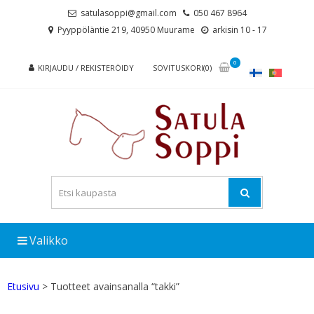
Skip
Skip
satulasoppi@gmail.com
050 467 8964
to
to
Pyyppöläntie 219, 40950 Muurame
arkisin 10 - 17
navigation
content
0
KIRJAUDU / REKISTERÖIDY
SOVITUSKORI(0)
Valikko
Etusivu
> Tuotteet avainsanalla “takki”