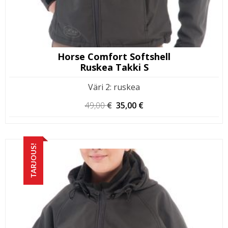
Horse Comfort Softshell
Ruskea Takki S
Väri 2
:
ruskea
Alkuperäinen
Nykyinen
49,00
€
35,00
€
hinta
hinta
oli:
on:
49,00 €.
35,00 €.
TARJOUS!