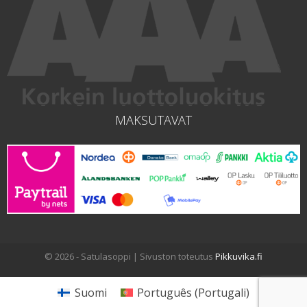
MAKSUTAVAT
© 2026 - Satulasoppi | Sivuston toteutus
Pikkuvika.fi
Suomi
Português
(
Portugali
)