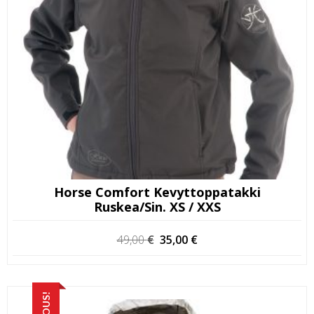
Horse Comfort Kevyttoppatakki
Ruskea/sin. XS / XXS
Alkuperäinen
Nykyinen
49,00
€
35,00
€
hinta
hinta
oli:
on:
49,00 €.
35,00 €.