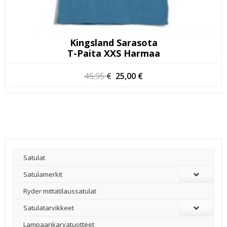
Kingsland Sarasota
T-Paita XXS Harmaa
Alkuperäinen
Nykyinen
45,95
€
25,00
€
hinta
hinta
oli:
on:
45,95 €.
25,00 €.
Satulat
Satulamerkit
Ryder mittatilaussatulat
Satulatarvikkeet
–
Lampaankarvatuotteet