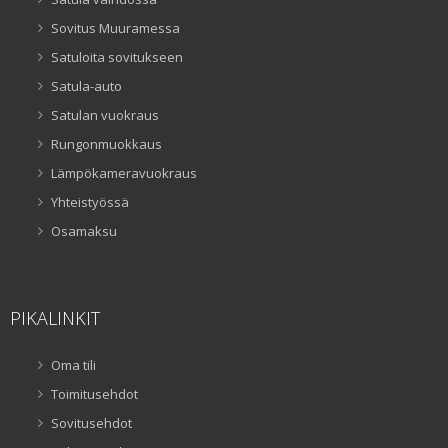
Sovitus Muuramessa
Satuloita sovitukseen
Satula-auto
Satulan vuokraus
Rungonmuokkaus
Lämpökameravuokraus
Yhteistyössä
Osamaksu
PIKALINKIT
Oma tili
Toimitusehdot
Sovitusehdot