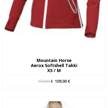
Mountain Horse
Aerox Softshell Takki
XS / M
Alkuperäinen
Nykyinen
159,00
€
109,00
€
hinta
hinta
oli:
on:
159,00 €.
109,00 €.