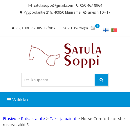
Skip
Skip
satulasoppi@gmail.com
050 467 8964
to
to
Pyyppöläntie 219, 40950 Muurame
arkisin 10 - 17
navigation
content
0
KIRJAUDU / REKISTERÖIDY
SOVITUSKORI(0)
Valikko
Etusivu
>
Ratsastajalle
>
Takit ja paidat
> Horse Comfort softshell
ruskea takki S