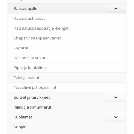
Ratsastajalle
Ratsastushousut
Ratsastussaappaat ja -kengät
Chapsit / saappaanvarret
Kypärät
Käsineet ja sukat
Pipot ja kaulaliinat
Takit ja paidat
Turvaliivit ja heijastimet
Suitset ja tarvikkeet
Riimut ja riimunnarut
Kuolaimet
Suojat