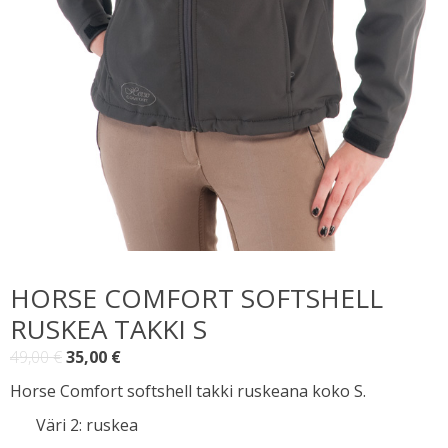
HORSE COMFORT SOFTSHELL
RUSKEA TAKKI S
Alkuperäinen
Nykyinen
49,00
€
35,00
€
hinta
hinta
Horse Comfort softshell takki ruskeana koko S.
oli:
on:
Väri 2
:
ruskea
49,00 €.
35,00 €.