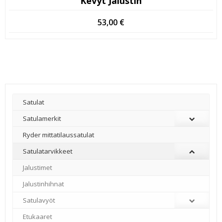
Kevyt Jalustin
53,00
€
Satulat
Satulamerkit
Ryder mittatilaussatulat
Satulatarvikkeet
–
Jalustimet
Jalustinhihnat
Satulavyöt
Etukaaret