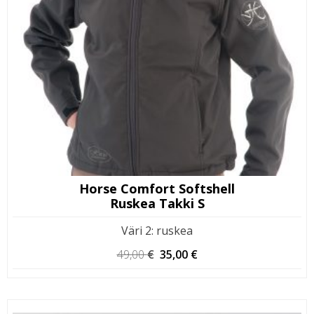
Horse Comfort Softshell
Ruskea Takki S
Väri 2
:
ruskea
Alkuperäinen
Nykyinen
49,00
€
35,00
€
hinta
hinta
oli:
on:
49,00 €.
35,00 €.