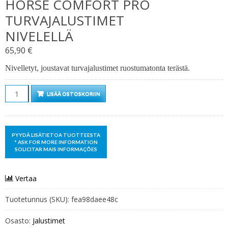
HORSE COMFORT PRO
TURVAJALUSTIMET
NIVELELLÄ
65,90
€
Nivelletyt, joustavat turvajalustimet ruostumatonta terästä.
Määrä
LISÄÄ OSTOSKORIIN
Vertaa
Tuotetunnus (SKU):
fea98daee48c
Osasto:
Jalustimet