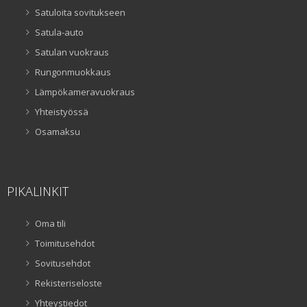
Satuloita sovitukseen
Satula-auto
Satulan vuokraus
Rungonmuokkaus
Lämpökameravuokraus
Yhteistyössä
Osamaksu
PIKALINKIT
Oma tili
Toimitusehdot
Sovitusehdot
Rekisteriseloste
Yhteystiedot