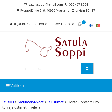
Skip
Skip
satulasoppi@gmail.com
050 467 8964
to
to
Pyyppöläntie 219, 40950 Muurame
arkisin 10 - 17
navigation
content
0
KIRJAUDU / REKISTERÖIDY
SOVITUSKORI(0)
Valikko
Etusivu
>
Satulatarvikkeet
>
Jalustimet
> Horse Comfort Pro
turvajalustimet nivelellä