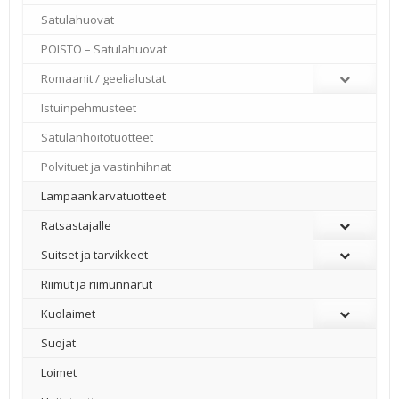
Satulahuovat
POISTO – Satulahuovat
Romaanit / geelialustat
Istuinpehmusteet
Satulanhoitotuotteet
Polvituet ja vastinhihnat
Lampaankarvatuotteet
Ratsastajalle
Suitset ja tarvikkeet
Riimut ja riimunnarut
Kuolaimet
Suojat
Loimet