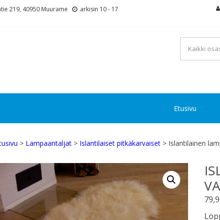
tie 219, 40950 Muurame
arkisin 10 - 17
Etusivu
tusivu
>
Lampaantaljat
>
Islantilaiset pitkäkarvaiset
> Islantilainen l
IS
VA
79,
Lopp