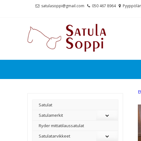
Skip
Skip
satulasoppi@gmail.com
050 467 8964
Pyyppölän
to
to
navigation
content
E
Satulat
Satulamerkit
Ryder mittatilaussatulat
Satulatarvikkeet
–