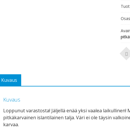
Tuot
Osas
Avai
pitk
Kuvaus
Kuvaus
Loppunut varastosta! Jäljellä enää yksi vaalea laikullinen!
pitkäkarvainen islantilainen talja. Väri ei ole täysin valko
karvaa.