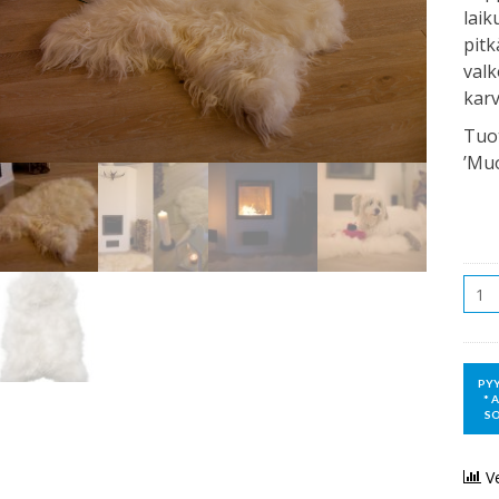
laik
pitk
valk
karv
Tuot
’Muo
Mää
V