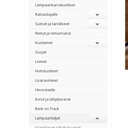
Lampaankarvatuotteet
Ratsastajalle
Suitset ja tarvikkeet
Riimut ja riimunnarut
Kuolaimet
Suojat
Loimet
Hoitotuotteet
Lisäravinteet
Hevostaide
Korut ja lahjatavarat
Back on Track
Lampaantaljat
Islantilaiset pitkäkarvaiset
–