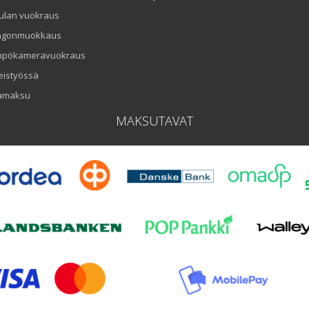
ulan vuokraus
ngonmuokkaus
mpökameravuokraus
eistyössä
amaksu
MAKSUTAVAT