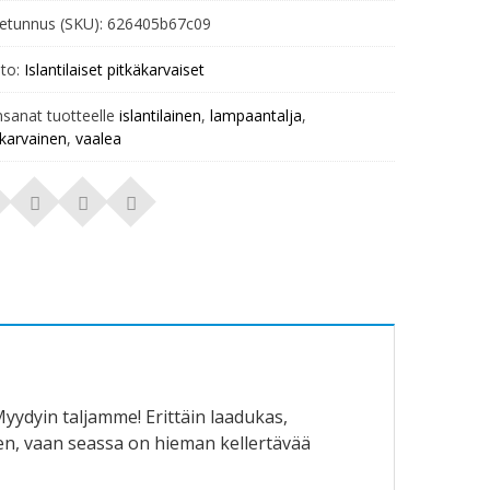
etunnus (SKU):
626405b67c09
to:
Islantilaiset pitkäkarvaiset
nsanat tuotteelle
islantilainen
,
lampaantalja
,
äkarvainen
,
vaalea
 Myydyin taljamme! Erittäin laadukas,
inen, vaan seassa on hieman kellertävää