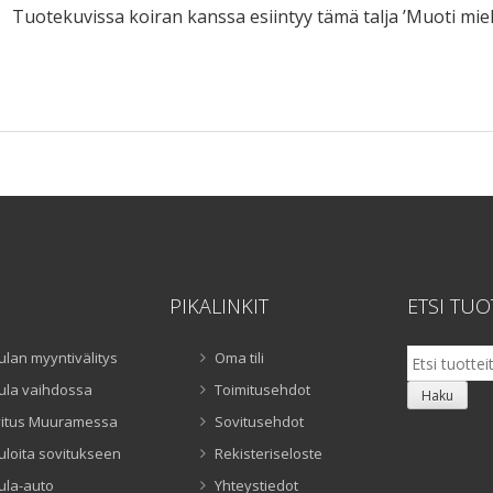
Tuotekuvissa koiran kanssa esiintyy tämä talja ’Muoti miel
PIKALINKIT
ETSI TUO
Etsi:
ulan myyntivälitys
Oma tili
ula vaihdossa
Toimitusehdot
Haku
itus Muuramessa
Sovitusehdot
uloita sovitukseen
Rekisteriseloste
ula-auto
Yhteystiedot