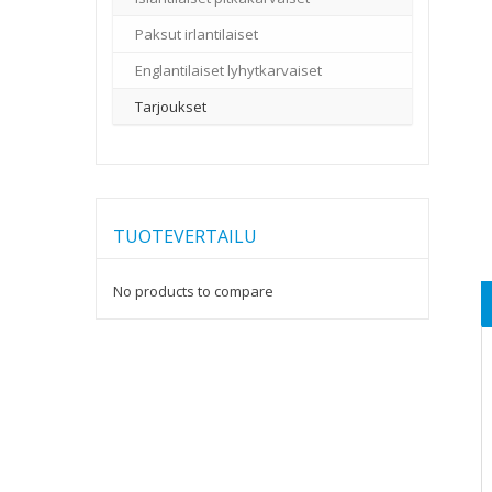
Paksut irlantilaiset
–
Englantilaiset lyhytkarvaiset
–
Tarjoukset
TUOTEVERTAILU
No products to compare