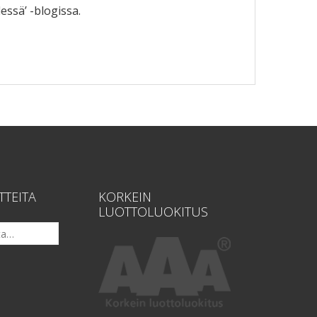
essä’ -blogissa.
TTEITA
KORKEIN
LUOTTOLUOKITUS