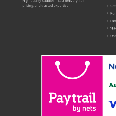
High-quality saddles – fast delivery, fair
pricing, and trusted expertise!
Sat
Ru
Lä
Yht
Os