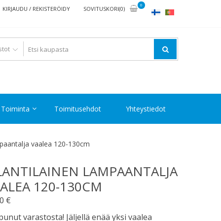
0
KIRJAUDU / REKISTERÖIDY
SOVITUSKORI(0)
Toiminta
Toimitusehdot
Yhteystiedot
ampaantalja vaalea 120-130cm
LANTILAINEN LAMPAANTALJA
ALEA 120-130CM
90
€
unut varastosta! Jäljellä enää yksi vaalea