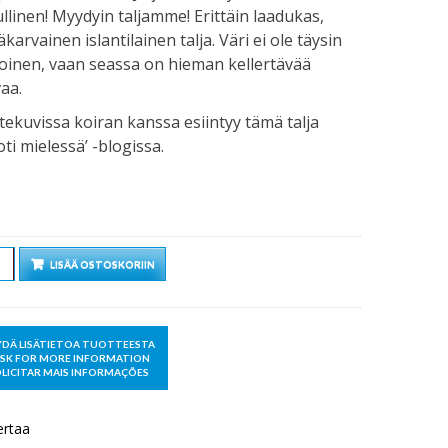
ullinen! Myydyin taljamme! Erittäin laadukas,
äkarvainen islantilainen talja. Väri ei ole täysin
oinen, vaan seassa on hieman kellertävää
aa.
ekuvissa koiran kanssa esiintyy tämä talja
ti mielessä’ -blogissa.
rä
LISÄÄ OSTOSKORIIN
ertaa