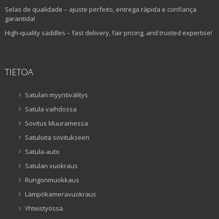
Selas de qualidade – ajuste perfeito, entrega rápida e confiança
garantida!
High-quality saddles – fast delivery, fair pricing, and trusted expertise!
TIETOA
Satulan myyntivälitys
Satula vaihdossa
Sovitus Muuramessa
Satuloita sovitukseen
Satula-auto
Satulan vuokraus
Rungonmuokkaus
Lämpökameravuokraus
Yhteistyössä