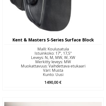
Kent & Masters S-Series Surface Block
Malli
:
Koulusatula
Istuinkoko
:
17", 17,5"
Leveys
:
N, M, MW, W, XW
Merkitty leveys
:
MW
Muokattavuus
:
Vaihdettava etukaari
Väri
:
Musta
Kunto
:
Uusi
1490,00
€