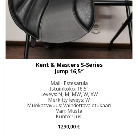
Kent & Masters S-Series
Jump 16,5″
Malli
:
Estesatula
Istuinkoko
:
16,5"
Leveys
:
N, M, MW, W, XW
Merkitty leveys
:
W
Muokattavuus
:
Vaihdettava etukaari
Väri
:
Musta
Kunto
:
Uusi
1290,00
€