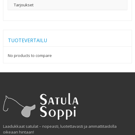
Tarjoukset
TUOTEVERTAILU
No products to compare
Laadukkaat satulat – nopeasti, luotettavasti ja ammattitaidolla
oikeaan hintaan!