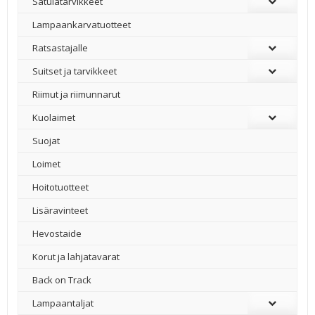
Satulatarvikkeet
–
Lampaankarvatuotteet
Ratsastajalle
Suitset ja tarvikkeet
Riimut ja riimunnarut
Kuolaimet
Suojat
Loimet
Hoitotuotteet
Lisäravinteet
Hevostaide
Korut ja lahjatavarat
Back on Track
Lampaantaljat