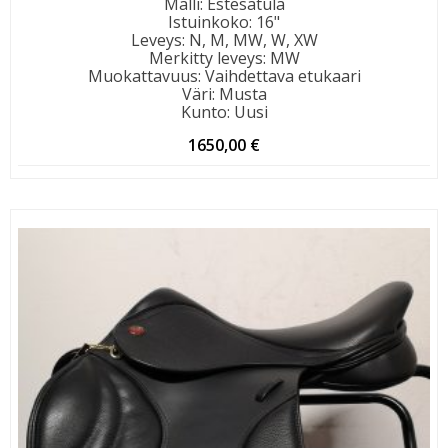
Malli
:
Estesatula
Istuinkoko
:
16"
Leveys
:
N, M, MW, W, XW
Merkitty leveys
:
MW
Muokattavuus
:
Vaihdettava etukaari
Väri
:
Musta
Kunto
:
Uusi
1650,00
€