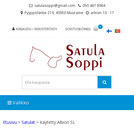
Skip
Skip
satulasoppi@gmail.com
050 467 8964
to
to
Pyyppöläntie 219, 40950 Muurame
arkisin 10 - 17
navigation
content
0
KIRJAUDU / REKISTERÖIDY
SOVITUSKORI(0)
Valikko
Etusivu
>
Satulat
> Käytetty Albion SL