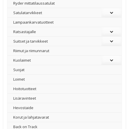
Ryder mittatilaussatulat
Satulatarvikkeet
–
Lampaankarvatuotteet
Ratsastajalle
Suitset ja tarvikkeet
Riimut ja riimunnarut
Kuolaimet
Suojat
Loimet
Hoitotuotteet
Lisäravinteet
Hevostaide
Korut ja lahjatavarat
Back on Track