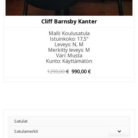
Cliff Barnsby Kanter
Malli
:
Koulusatula
Istuinkoko
:
17,5"
Leveys
:
N, M
Merkitty leveys
:
M
Väri
:
Musta
Kunto
:
Käyttämätön
Alkuperäinen
Nykyinen
1290,00
€
990,00
€
hinta
hinta
oli:
on:
1290,00 €.
990,00 €.
Satulat
Satulamerkit