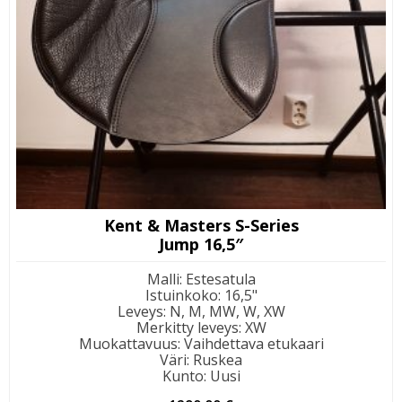
Kent & Masters S-Series
Jump 16,5″
Malli
:
Estesatula
Istuinkoko
:
16,5"
Leveys
:
N, M, MW, W, XW
Merkitty leveys
:
XW
Muokattavuus
:
Vaihdettava etukaari
Väri
:
Ruskea
Kunto
:
Uusi