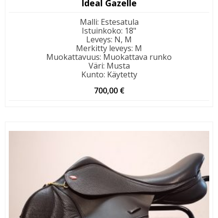
Ideal Gazelle
Malli
:
Estesatula
Istuinkoko
:
18"
Leveys
:
N, M
Merkitty leveys
:
M
Muokattavuus
:
Muokattava runko
Väri
:
Musta
Kunto
:
Käytetty
700,00
€