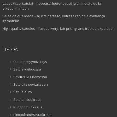
Laadukkaat satulat – nopeasti, luotettavasti ja ammattitaidolla
oikeaan hintaan!
Selas de qualidade – ajuste perfeito, entrega rápida e confiança
garantida!
High-quality saddles – fast delivery, fair pricing, and trusted expertise!
TIETOA
Satulan myyntivälitys
Satula vaihdossa
Sovitus Muuramessa
Satuloita sovitukseen
Satula-auto
Satulan vuokraus
Rungonmuokkaus
Lämpökameravuokraus