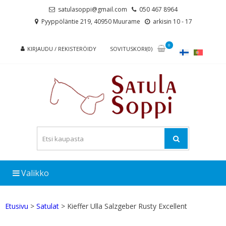
Skip
Skip
satulasoppi@gmail.com
050 467 8964
to
to
Pyyppöläntie 219, 40950 Muurame
arkisin 10 - 17
navigation
content
0
KIRJAUDU / REKISTERÖIDY
SOVITUSKORI(0)
Valikko
Etusivu
>
Satulat
> Kieffer Ulla Salzgeber Rusty Excellent