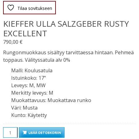
Tilaa sovitukseen
KIEFFER ULLA SALZGEBER RUSTY
EXCELLENT
790,00
€
Rungonmuokkaus sisältyy tarvittaessa hintaan. Pehmeä
toppaus. Välityssatula alv 0%
Malli
:
Koulusatula
Istuinkoko
:
17"
Leveys
:
M, MW
Merkitty leveys
:
M
Muokattavuus
:
Muokattava runko
Väri
:
Musta
Kunto
:
Käytetty
Määrä
LISÄÄ OSTOSKORIIN