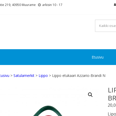
tie 219, 40950 Muurame
arkisin 10 - 17
Etusivu
tusivu
>
Satulamerkit
>
Lippo
> Lippo etukaari Azzario-Brandi N
LI
BR
20,
Lipo