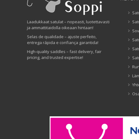
Sat
Laadukkaat satulat – nopeasti, luotettavasti
Sat
ja ammattitaidolla oikeaan hintaan!
Sov
Selas de qualidade – ajuste perfeito,
Sat
entrega rápida e confiança garantida!
Sat
High-quality saddles – fast delivery, fair
pricing, and trusted expertise!
Sat
Ru
Lä
Yht
Os