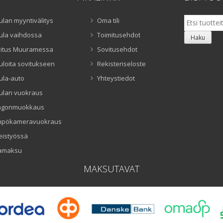
Etsi:
ulan myyntivälitys
Oma tili
ula vaihdossa
Toimitusehdot
Haku
itus Muuramessa
Sovitusehdot
uloita sovitukseen
Rekisteriseloste
ula-auto
Yhteystiedot
ulan vuokraus
ngonmuokkaus
mpökameravuokraus
eistyössä
amaksu
MAKSUTAVAT