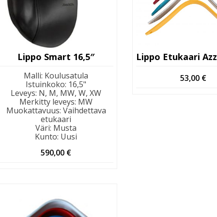
Lippo Smart 16,5″
Malli
:
Koulusatula
53,00
€
Istuinkoko
:
16,5"
Leveys
:
N, M, MW, W, XW
Merkitty leveys
:
MW
Muokattavuus
:
Vaihdettava
etukaari
Väri
:
Musta
Kunto
:
Uusi
590,00
€