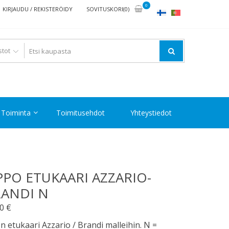
0
KIRJAUDU / REKISTERÖIDY
SOVITUSKORI(0)
Toiminta
Toimitusehdot
Yhteystiedot
PPO ETUKAARI AZZARIO-
ANDI N
00
€
n etukaari Azzario / Brandi malleihin. N =