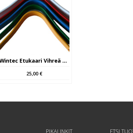
Wintec Etukaari Vihreä Käytetty
25,00
€
PIKALINKIT
ETSI TUO