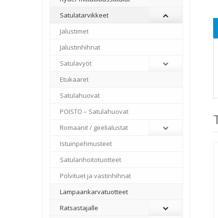
Satulatarvikkeet
–
Jalustimet
Jalustinhihnat
Satulavyöt
Etukaaret
Satulahuovat
POISTO – Satulahuovat
Romaanit / geelialustat
Istuinpehmusteet
Satulanhoitotuotteet
Polvituet ja vastinhihnat
Lampaankarvatuotteet
Ratsastajalle