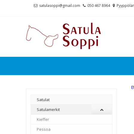
Skip
Skip
satulasoppi@gmail.com
050 467 8964
Pyyppölän
to
to
navigation
content
E
Satulat
Satulamerkit
Kieffer
–
Pessoa
–