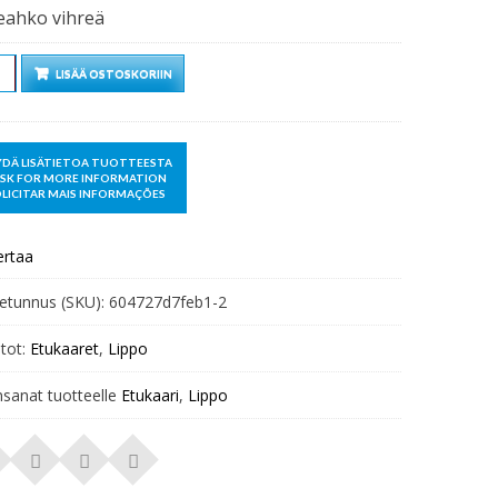
eahko vihreä
rä
LISÄÄ OSTOSKORIIN
ertaa
etunnus (SKU):
604727d7feb1-2
tot:
Etukaaret
,
Lippo
nsanat tuotteelle
Etukaari
,
Lippo