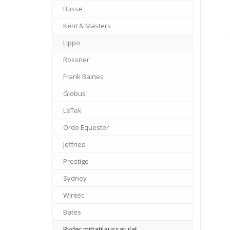
Busse
–
Kent & Masters
–
Lippo
–
Rossner
–
Frank Baines
–
Globus
–
LeTek
–
Ordo Equester
–
Jeffries
–
Prestige
–
Sydney
–
Wintec
–
Bates
–
Ryder mittatilaussatulat