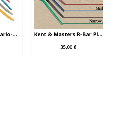
Lippo Etukaari Azzario-Brandi
Kent & Masters R-Bar Pitkä Etukaari
35,00
€