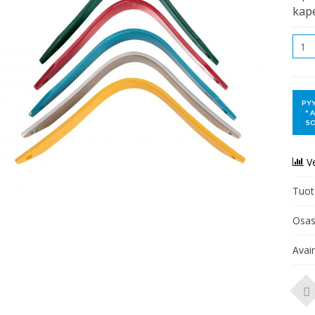
kap
Mää
V
Tuot
Osas
Avai