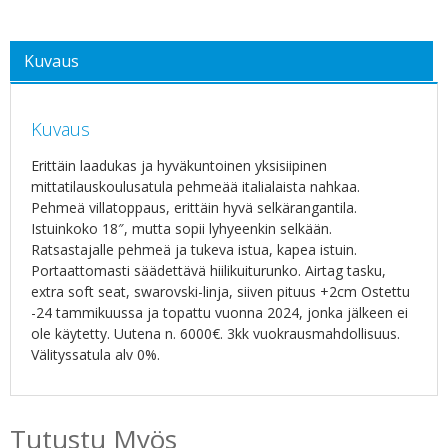
Kuvaus
Kuvaus
Erittäin laadukas ja hyväkuntoinen yksisiipinen
mittatilauskoulusatula pehmeää italialaista nahkaa.
Pehmeä villatoppaus, erittäin hyvä selkärangantila.
Istuinkoko 18″, mutta sopii lyhyeenkin selkään.
Ratsastajalle pehmeä ja tukeva istua, kapea istuin.
Portaattomasti säädettävä hiilikuiturunko. Airtag tasku,
extra soft seat, swarovski-linja, siiven pituus +2cm Ostettu
-24 tammikuussa ja topattu vuonna 2024, jonka jälkeen ei
ole käytetty. Uutena n. 6000€. 3kk vuokrausmahdollisuus.
Välityssatula alv 0%.
Tutustu Myös