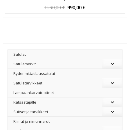
Alkuperäinen
Nykyinen
1290,00
€
990,00
€
hinta
hinta
oli:
on:
1290,00 €.
990,00 €.
Satulat
Satulamerkit
Ryder mittatilaussatulat
Satulatarvikkeet
–
Lampaankarvatuotteet
Ratsastajalle
Suitset ja tarvikkeet
Riimut ja riimunnarut