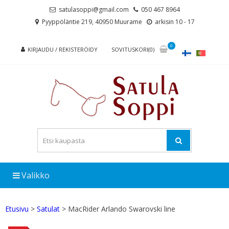
Skip
Skip
satulasoppi@gmail.com
050 467 8964
to
to
Pyyppöläntie 219, 40950 Muurame
arkisin 10 - 17
navigation
content
0
KIRJAUDU / REKISTERÖIDY
SOVITUSKORI(0)
Valikko
Etusivu
>
Satulat
> MacRider Arlando Swarovski line