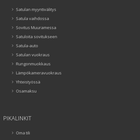
Satulan myyntivälitys
Satula vaihdossa
Sovitus Muuramessa
Satuloita sovitukseen
Satula-auto
Satulan vuokraus
Rungonmuokkaus
Lämpökameravuokraus
Yhteistyössä
Osamaksu
PIKALINKIT
Oma tili