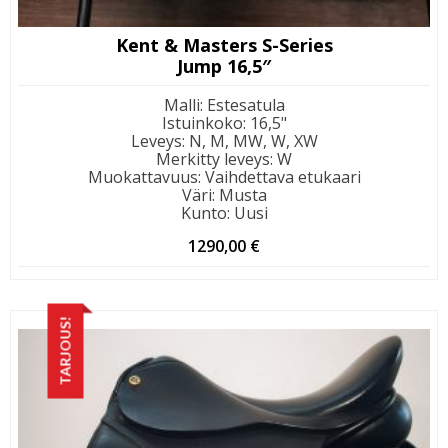
Kent & Masters S-Series
Jump 16,5″
Malli
:
Estesatula
Istuinkoko
:
16,5"
Leveys
:
N, M, MW, W, XW
Merkitty leveys
:
W
Muokattavuus
:
Vaihdettava etukaari
Väri
:
Musta
Kunto
:
Uusi
1290,00
€
TARJOUS!