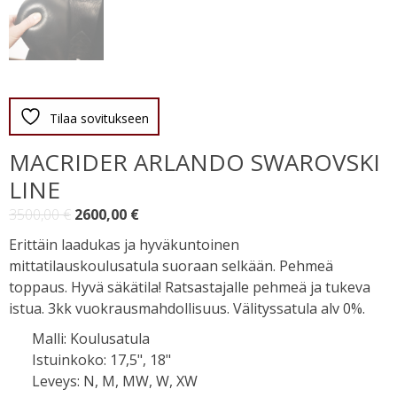
Tilaa sovitukseen
MACRIDER ARLANDO SWAROVSKI
LINE
Alkuperäinen
Nykyinen
3500,00
€
2600,00
€
hinta
hinta
Erittäin laadukas ja hyväkuntoinen
oli:
on:
mittatilauskoulusatula suoraan selkään. Pehmeä
3500,00 €.
2600,00 €.
toppaus. Hyvä säkätila! Ratsastajalle pehmeä ja tukeva
istua. 3kk vuokrausmahdollisuus. Välityssatula alv 0%.
Malli
:
Koulusatula
Istuinkoko
:
17,5", 18"
Leveys
:
N, M, MW, W, XW