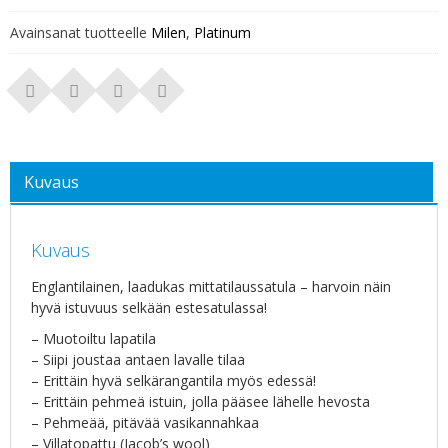
Avainsanat tuotteelle
Milen
,
Platinum
Kuvaus
Kuvaus
Englantilainen, laadukas mittatilaussatula – harvoin näin
hyvä istuvuus selkään estesatulassa!
– Muotoiltu lapatila
– Siipi joustaa antaen lavalle tilaa
– Erittäin hyvä selkärangantila myös edessä!
– Erittäin pehmeä istuin, jolla pääsee lähelle hevosta
– Pehmeää, pitävää vasikannahkaa
– Villatopattu (Jacob’s wool)