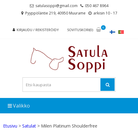
Skip
Skip
satulasoppi@gmail.com
050 467 8964
to
to
Pyyppöläntie 219, 40950 Muurame
arkisin 10 - 17
navigation
content
0
KIRJAUDU / REKISTERÖIDY
SOVITUSKORI(0)
Valikko
Etusivu
>
Satulat
> Milen Platinum Shoulderfree