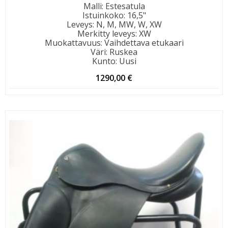
Malli
:
Estesatula
Istuinkoko
:
16,5"
Leveys
:
N, M, MW, W, XW
Merkitty leveys
:
XW
Muokattavuus
:
Vaihdettava etukaari
Väri
:
Ruskea
Kunto
:
Uusi
1290,00
€