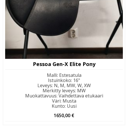
Pessoa Gen-X Elite Pony
Malli
:
Estesatula
Istuinkoko
:
16"
Leveys
:
N, M, MW, W, XW
Merkitty leveys
:
MW
Muokattavuus
:
Vaihdettava etukaari
Väri
:
Musta
Kunto
:
Uusi
1650,00
€