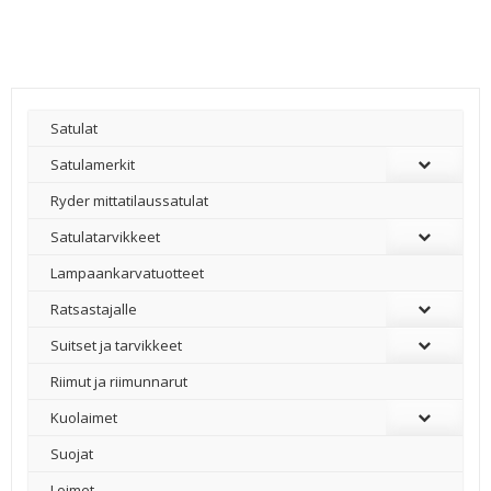
Satulat
Satulamerkit
Ryder mittatilaussatulat
Satulatarvikkeet
–
Lampaankarvatuotteet
Ratsastajalle
Suitset ja tarvikkeet
Riimut ja riimunnarut
Kuolaimet
Suojat
Loimet