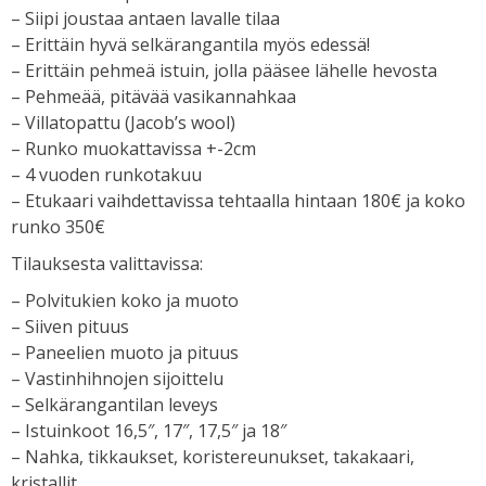
– Siipi joustaa antaen lavalle tilaa
– Erittäin hyvä selkärangantila myös edessä!
– Erittäin pehmeä istuin, jolla pääsee lähelle hevosta
– Pehmeää, pitävää vasikannahkaa
– Villatopattu (Jacob’s wool)
– Runko muokattavissa +-2cm
– 4 vuoden runkotakuu
– Etukaari vaihdettavissa tehtaalla hintaan 180€ ja koko
runko 350€
Tilauksesta valittavissa:
– Polvitukien koko ja muoto
– Siiven pituus
– Paneelien muoto ja pituus
– Vastinhihnojen sijoittelu
– Selkärangantilan leveys
– Istuinkoot 16,5″, 17″, 17,5″ ja 18″
– Nahka, tikkaukset, koristereunukset, takakaari,
kristallit