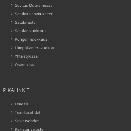
Sovitus Muuramessa
Satuloita sovitukseen
Satula-auto
Satulan vuokraus
Rungonmuokkaus
Lämpökameravuokraus
Yhteistyössä
Osamaksu
PIKALINKIT
Oma tili
Toimitusehdot
Sovitusehdot
Rekisteriseloste