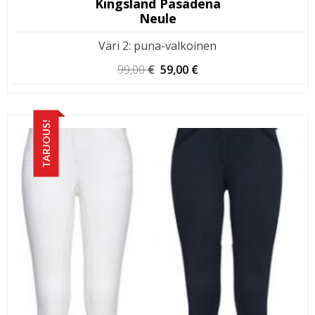
Kingsland Pasadena
Neule
Väri 2
:
puna-valkoinen
Alkuperäinen
Nykyinen
99,00
€
59,00
€
hinta
hinta
oli:
on:
99,00 €.
59,00 €.
TARJOUS!