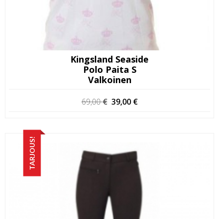
Kingsland Seaside
Polo Paita S
Valkoinen
Alkuperäinen
Nykyinen
69,00
€
39,00
€
hinta
hinta
oli:
on:
69,00 €.
39,00 €.
TARJOUS!