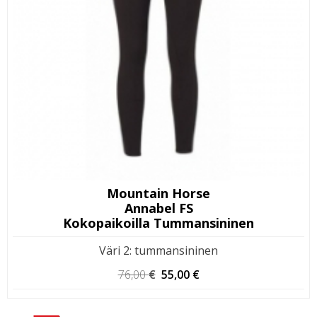
Mountain Horse
Annabel FS
Kokopaikoilla Tummansininen
Väri 2
:
tummansininen
Alkuperäinen
Nykyinen
76,00
€
55,00
€
hinta
hinta
oli:
on:
76,00 €.
55,00 €.