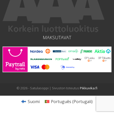
MAKSUTAVAT
© 2026 - Satulasoppi | Sivuston toteutus
Pikkuvika.fi
Suomi
Português
(
Portugali
)