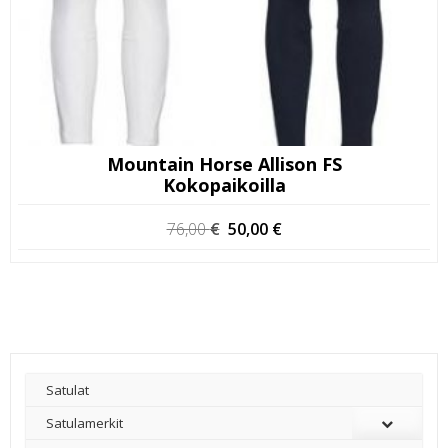
Mountain Horse Allison FS
Kokopaikoilla
Alkuperäinen
Nykyinen
76,00
€
50,00
€
hinta
hinta
oli:
on:
76,00 €.
50,00 €.
Satulat
Satulamerkit