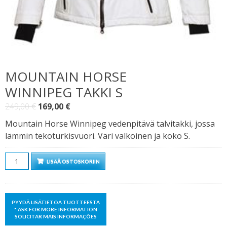
MOUNTAIN HORSE
WINNIPEG TAKKI S
Alkuperäinen
Nykyinen
249,00
€
169,00
€
hinta
hinta
Mountain Horse Winnipeg vedenpitävä talvitakki, jossa
oli:
on:
lämmin tekoturkisvuori. Väri valkoinen ja koko S.
249,00 €.
169,00 €.
Määrä
LISÄÄ OSTOSKORIIN