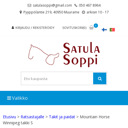
Skip
Skip
satulasoppi@gmail.com
050 467 8964
to
to
Pyyppöläntie 219, 40950 Muurame
arkisin 10 - 17
navigation
content
0
KIRJAUDU / REKISTERÖIDY
SOVITUSKORI(0)
Valikko
Etusivu
>
Ratsastajalle
>
Takit ja paidat
> Mountain Horse
Winnipeg takki S