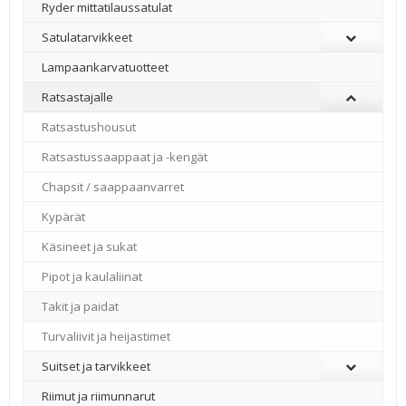
Ryder mittatilaussatulat
Satulatarvikkeet
–
Lampaankarvatuotteet
Ratsastajalle
Ratsastushousut
Ratsastussaappaat ja -kengät
Chapsit / saappaanvarret
Kypärät
Käsineet ja sukat
Pipot ja kaulaliinat
Takit ja paidat
Turvaliivit ja heijastimet
Suitset ja tarvikkeet
Riimut ja riimunnarut