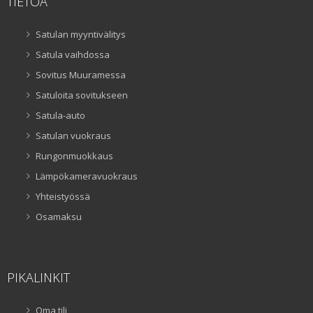
TIETOA
Satulan myyntivälitys
Satula vaihdossa
Sovitus Muuramessa
Satuloita sovitukseen
Satula-auto
Satulan vuokraus
Rungonmuokkaus
Lämpökameravuokraus
Yhteistyössä
Osamaksu
PIKALINKIT
Oma tili