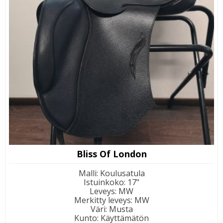
Bliss Of London
Malli
:
Koulusatula
Istuinkoko
:
17"
Leveys
:
MW
Merkitty leveys
:
MW
Väri
:
Musta
Kunto
:
Käyttämätön