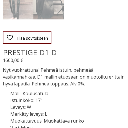
Tilaa sovitukseen
PRESTIGE D1 D
1600,00
€
Nyt vuokrattuna! Pehmeä istuin, pehmeää
vasikannahkaa. D1 mallin etuosaan on muotoiltu erittäin
hyvä lapatila. Pehmeä toppaus. Alv 0%.
Malli
:
Koulusatula
Istuinkoko
:
17"
Leveys
:
W
Merkitty leveys
:
L
Muokattavuus
:
Muokattava runko
Väri
:
Musta