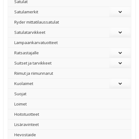
Satulat
Satulamerkit
Ryder mittatilaussatulat
Satulatarvikkeet
–
Lampaankarvatuotteet
Ratsastajalle
Suitset ja tarvikkeet
Riimut ja riimunnarut
Kuolaimet
Suojat
Loimet
Hoitotuotteet
Lisäravinteet
Hevostaide