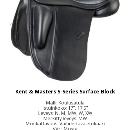
Kent & Masters S-Series Surface Block
Malli
:
Koulusatula
Istuinkoko
:
17", 17,5"
Leveys
:
N, M, MW, W, XW
Merkitty leveys
:
MW
Muokattavuus
:
Vaihdettava etukaari
Väri
:
Musta