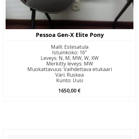
Pessoa Gen-X Elite Pony
Malli
:
Estesatula
Istuinkoko
:
16"
Leveys
:
N, M, MW, W, XW
Merkitty leveys
:
MW
Muokattavuus
:
Vaihdettava etukaari
Väri
:
Ruskea
Kunto
:
Uusi
1650,00
€