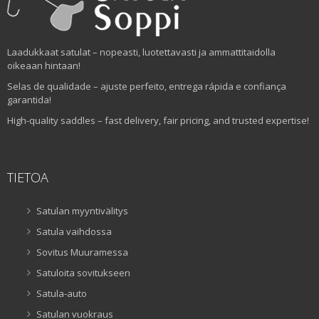
Laadukkaat satulat – nopeasti, luotettavasti ja ammattitaidolla
oikeaan hintaan!
Selas de qualidade – ajuste perfeito, entrega rápida e confiança
garantida!
High-quality saddles – fast delivery, fair pricing, and trusted expertise!
TIETOA
Satulan myyntivälitys
Satula vaihdossa
Sovitus Muuramessa
Satuloita sovitukseen
Satula-auto
Satulan vuokraus