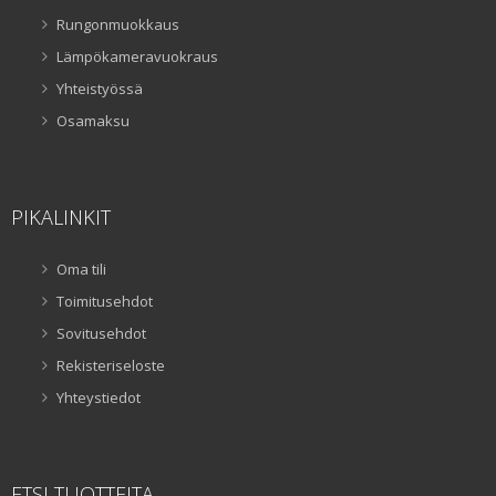
Rungonmuokkaus
Lämpökameravuokraus
Yhteistyössä
Osamaksu
PIKALINKIT
Oma tili
Toimitusehdot
Sovitusehdot
Rekisteriseloste
Yhteystiedot
ETSI TUOTTEITA