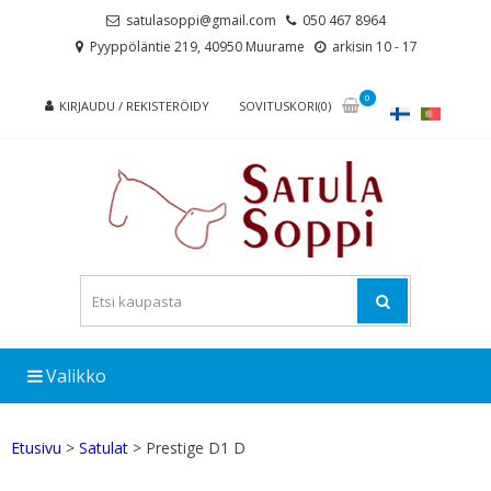
Skip
Skip
satulasoppi@gmail.com
050 467 8964
to
to
Pyyppöläntie 219, 40950 Muurame
arkisin 10 - 17
navigation
content
0
KIRJAUDU / REKISTERÖIDY
SOVITUSKORI(0)
Valikko
Etusivu
>
Satulat
> Prestige D1 D