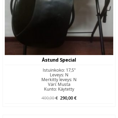
Åstund Special
Istuinkoko
:
17,5"
Leveys
:
N
Merkitty leveys
:
N
Väri
:
Musta
Kunto
:
Käytetty
Alkuperäinen
Nykyinen
400,00
€
290,00
€
hinta
hinta
oli:
on:
400,00 €.
290,00 €.