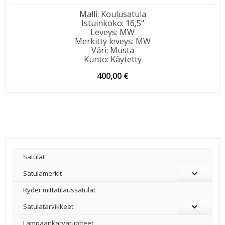
Malli
:
Koulusatula
Istuinkoko
:
16,5"
Leveys
:
MW
Merkitty leveys
:
MW
Väri
:
Musta
Kunto
:
Käytetty
400,00
€
Satulat
Satulamerkit
Ryder mittatilaussatulat
Satulatarvikkeet
–
Lampaankarvatuotteet