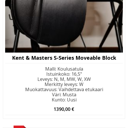
Kent & Masters S-Series Moveable Block
Malli
:
Koulusatula
Istuinkoko
:
16,5"
Leveys
:
N, M, MW, W, XW
Merkitty leveys
:
W
Muokattavuus
:
Vaihdettava etukaari
Väri
:
Musta
Kunto
:
Uusi
1390,00
€