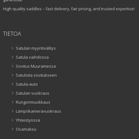
High-quality saddles – fast delivery, fair pricing, and trusted expertise!
TIETOA
Satulan myyntivälitys
Satula vaihdossa
Sovitus Muuramessa
Satuloita sovitukseen
Satula-auto
Satulan vuokraus
Rungonmuokkaus
Lämpökameravuokraus
Yhteistyössä
Osamaksu