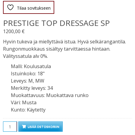
Tilaa sovitukseen
PRESTIGE TOP DRESSAGE SP
1200,00
€
Hyvin tukeva ja miellyttävä istua. Hyvä selkärangantila.
Rungonmuokkaus sisältyy tarvittaessa hintaan.
Välityssatula alv 0%.
Malli
:
Koulusatula
Istuinkoko
:
18"
Leveys
:
M, MW
Merkitty leveys
:
34
Muokattavuus
:
Muokattava runko
Väri
:
Musta
Kunto
:
Käytetty
Määrä
LISÄÄ OSTOSKORIIN