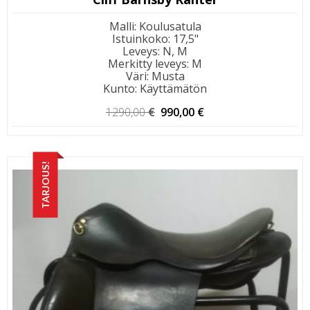
Malli
:
Koulusatula
Istuinkoko
:
17,5"
Leveys
:
N, M
Merkitty leveys
:
M
Väri
:
Musta
Kunto
:
Käyttämätön
Alkuperäinen
Nykyinen
1290,00
€
990,00
€
hinta
hinta
oli:
on:
1290,00 €.
990,00 €.
TARJOUS!