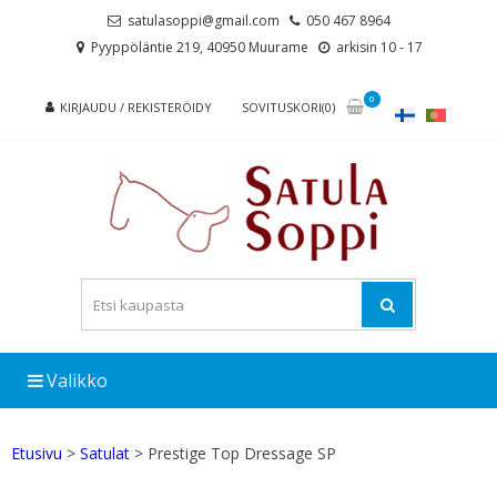
Skip
Skip
satulasoppi@gmail.com
050 467 8964
to
to
Pyyppöläntie 219, 40950 Muurame
arkisin 10 - 17
navigation
content
0
KIRJAUDU / REKISTERÖIDY
SOVITUSKORI(0)
Valikko
Etusivu
>
Satulat
> Prestige Top Dressage SP