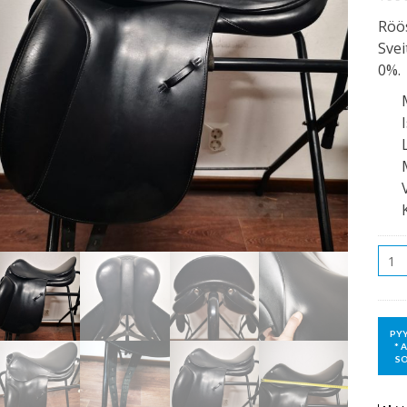
Röös
Svei
0%.
Mää