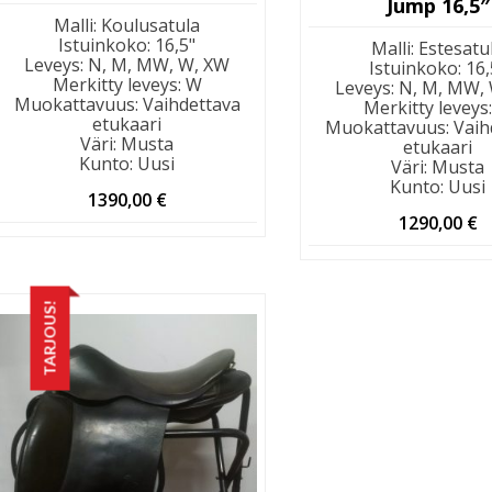
Jump 16,5″
Malli
:
Koulusatula
Istuinkoko
:
16,5"
Malli
:
Estesatu
Leveys
:
N, M, MW, W, XW
Istuinkoko
:
16,
Merkitty leveys
:
W
Leveys
:
N, M, MW,
Muokattavuus
:
Vaihdettava
Merkitty leveys
etukaari
Muokattavuus
:
Vaih
Väri
:
Musta
etukaari
Kunto
:
Uusi
Väri
:
Musta
Kunto
:
Uusi
1390,00
€
1290,00
€
TARJOUS!