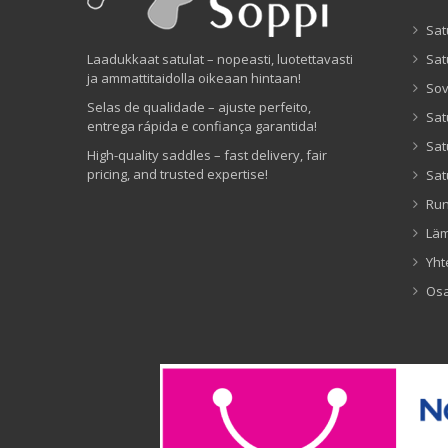
Sat
Laadukkaat satulat – nopeasti, luotettavasti
Sat
ja ammattitaidolla oikeaan hintaan!
Sov
Selas de qualidade – ajuste perfeito,
Sat
entrega rápida e confiança garantida!
Sat
High-quality saddles – fast delivery, fair
pricing, and trusted expertise!
Sat
Ru
Lä
Yht
Os