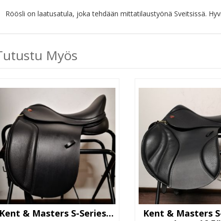
Röösli on laatusatula, joka tehdään mittatilaustyönä Sveitsissä. Hyvin
Tutustu Myös
Kent & Masters S-Series Moveable Block
Kent & Masters S