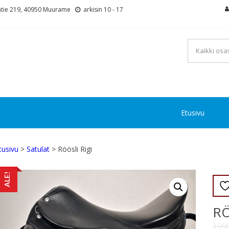
tie 219, 40950 Muurame
arkisin 10 - 17
Etusivu
tusivu
>
Satulat
> Röösli Rigi
ALE!
RÖ
199