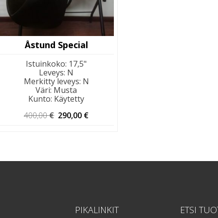
Åstund Special
Istuinkoko
:
17,5"
Leveys
:
N
Merkitty leveys
:
N
Väri
:
Musta
Kunto
:
Käytetty
Alkuperäinen
Nykyinen
400,00
€
290,00
€
hinta
hinta
oli:
on:
400,00 €.
290,00 €.
PIKALINKIT
ETSI TUO