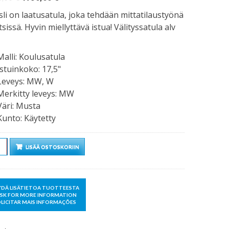
hinta
hinta
li on laatusatula, joka tehdään mittatilaustyönä
oli:
on:
tsissä. Hyvin miellyttävä istua! Välityssatula alv
1990,00 €.
1790,00 €.
Malli
:
Koulusatula
Istuinkoko
:
17,5"
Leveys
:
MW, W
Merkitty leveys
:
MW
Väri
:
Musta
Kunto
:
Käytetty
rä
LISÄÄ OSTOSKORIIN