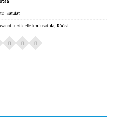
ertaa
to:
Satulat
nsanat tuotteelle
koulusatula
,
Röösli