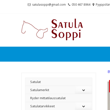
Skip
Skip
satulasoppi@gmail.com
050 467 8964
Pyyppölän
to
to
navigation
content
E
Satulat
Satulamerkit
Ryder mittatilaussatulat
Satulatarvikkeet
–