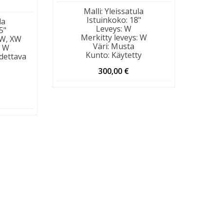
Malli
:
Yleissatula
Istuinkoko
:
18"
la
Leveys
:
W
5"
Merkitty leveys
:
W
 W, XW
Väri
:
Musta
:
W
Kunto
:
Käytetty
dettava
300,00
€