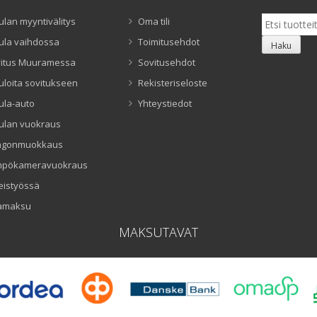
Etsi:
ulan myyntivälitys
Oma tili
ula vaihdossa
Toimitusehdot
Haku
itus Muuramessa
Sovitusehdot
uloita sovitukseen
Rekisteriseloste
ula-auto
Yhteystiedot
ulan vuokraus
ngonmuokkaus
mpökameravuokraus
eistyössä
amaksu
MAKSUTAVAT