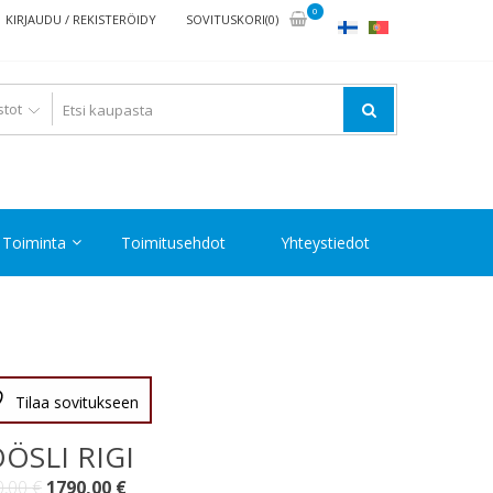
0
KIRJAUDU / REKISTERÖIDY
SOVITUSKORI(0)
Toiminta
Toimitusehdot
Yhteystiedot
Tilaa sovitukseen
ÖSLI RIGI
Alkuperäinen
Nykyinen
0,00
€
1790,00
€