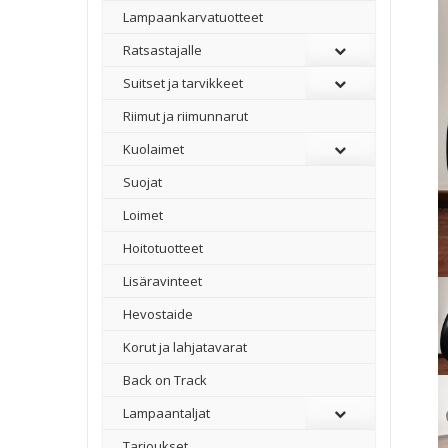
Lampaankarvatuotteet
Ratsastajalle
Suitset ja tarvikkeet
Riimut ja riimunnarut
Kuolaimet
Suojat
Loimet
Hoitotuotteet
Lisäravinteet
Hevostaide
Korut ja lahjatavarat
Back on Track
Lampaantaljat
Tarjoukset