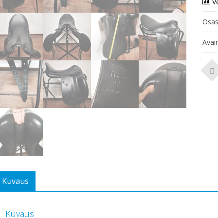
V
Osas
Avai
Kuvaus
Kuvaus