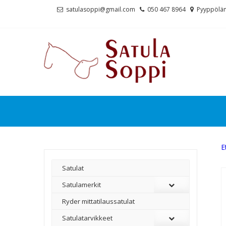
Skip
Skip
satulasoppi@gmail.com
050 467 8964
Pyyppölän
to
to
navigation
content
E
Satulat
Satulamerkit
Ryder mittatilaussatulat
Satulatarvikkeet
–