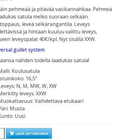
täin pehmeää ja pitävää vasikannahkaa. Pehmeä
aadukas satula melko suoraan selkään.
atoppaus, leveä selkärangantila. Leveys
ettävissä ja hintaan kuuluu valittu leveys,
seen leveyspalat 40€/kpl. Nyt sisällä XXW.
ersal gullet system
aansa nähden todella laadukas satula!
Malli
:
Koulusatula
Istuinkoko
:
16,5"
Leveys
:
N, M, MW, W, XW
Merkitty leveys
:
XXW
Muokattavuus
:
Vaihdettava etukaari
Väri
:
Musta
Kunto
:
Uusi
rä
LISÄÄ OSTOSKORIIN