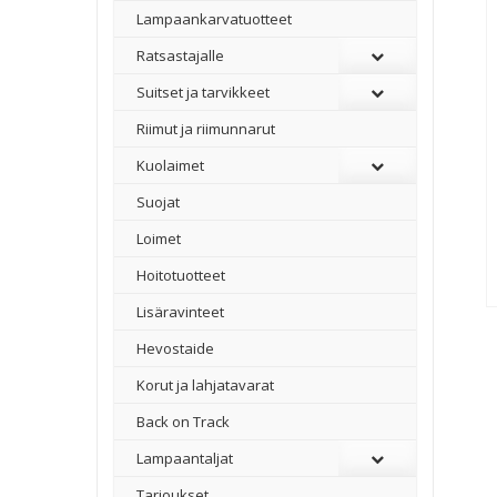
Lampaankarvatuotteet
Ratsastajalle
Suitset ja tarvikkeet
Riimut ja riimunnarut
Kuolaimet
Suojat
Loimet
Hoitotuotteet
Lisäravinteet
Hevostaide
Korut ja lahjatavarat
Back on Track
Lampaantaljat
Tarjoukset