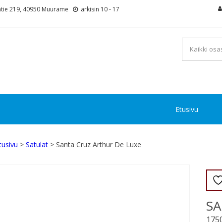
tie 219, 40950 Muurame
arkisin 10 - 17
Etusivu
tusivu
>
Satulat
> Santa Cruz Arthur De Luxe
SA
175