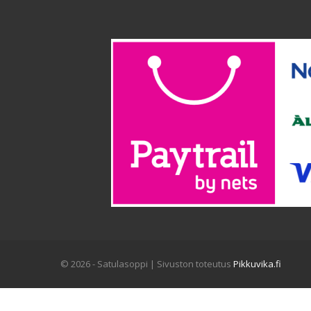
© 2026 - Satulasoppi | Sivuston toteutus
Pikkuvika.fi