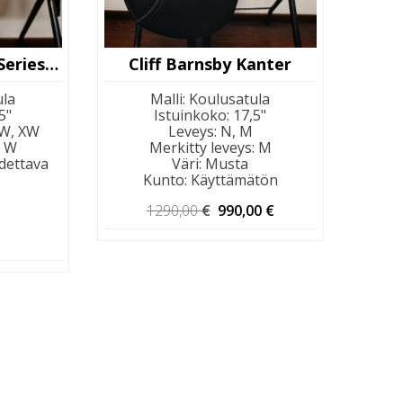
Kent & Masters S-Series Moveable Block
Cliff Barnsby Kanter
ula
Malli
:
Koulusatula
5"
Istuinkoko
:
17,5"
 W, XW
Leveys
:
N, M
:
W
Merkitty leveys
:
M
dettava
Väri
:
Musta
Kunto
:
Käyttämätön
Alkuperäinen
Nykyinen
1290,00
€
990,00
€
hinta
hinta
oli:
on:
1290,00 €.
990,00 €.