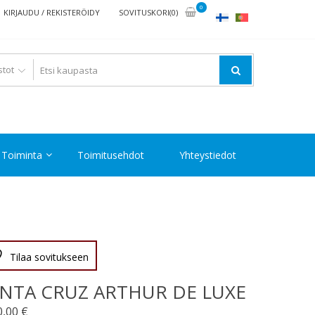
0
KIRJAUDU / REKISTERÖIDY
SOVITUSKORI(0)
Toiminta
Toimitusehdot
Yhteystiedot
Tilaa sovitukseen
NTA CRUZ ARTHUR DE LUXE
0,00
€