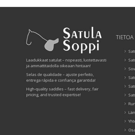
TIETOA
Sat
Laadukkaat satulat – nopeasti, luotettavasti
Sat
ja ammattitaidolla oikeaan hintaan!
Sov
Selas de qualidade – ajuste perfeito,
Sat
entrega rápida e confiança garantida!
Sat
High-quality saddles – fast delivery, fair
pricing, and trusted expertise!
Sat
Ru
Lä
Yht
Os