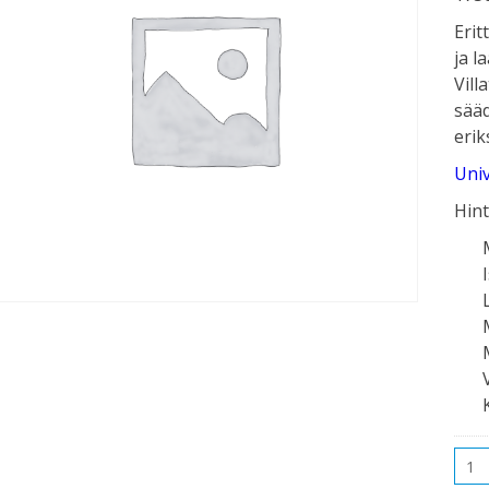
Erit
ja l
Vill
sääd
erik
Univ
Hint
Mää