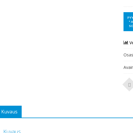
V
Osas
Avai
Kuvaus
Kuvaus