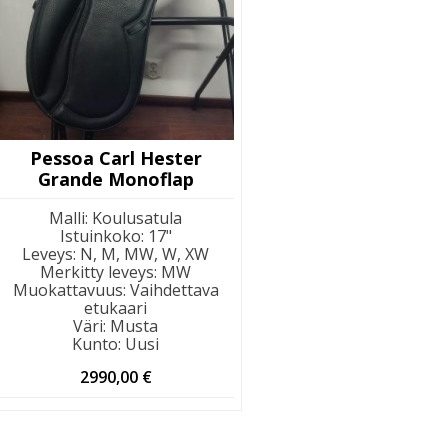
Pessoa Carl Hester
Grande Monoflap
Malli
:
Koulusatula
Istuinkoko
:
17"
Leveys
:
N, M, MW, W, XW
Merkitty leveys
:
MW
Muokattavuus
:
Vaihdettava
etukaari
Väri
:
Musta
Kunto
:
Uusi
2990,00
€