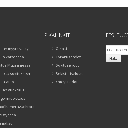
PIKALINKIT
ETSI TUO
Etsi:
ulan myyntivälitys
Oma tili
ula vaihdossa
Toimitusehdot
Haku
itus Muuramessa
Sovitusehdot
uloita sovitukseen
Rekisteriseloste
ula-auto
Yhteystiedot
ulan vuokraus
ngonmuokkaus
mpökameravuokraus
eistyössä
amaksu