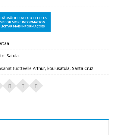
ertaa
to:
Satulat
nsanat tuotteelle
Arthur
,
koulusatula
,
Santa Cruz