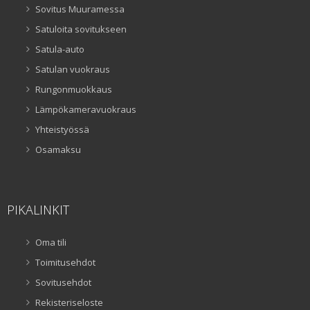
Sovitus Muuramessa
Satuloita sovitukseen
Satula-auto
Satulan vuokraus
Rungonmuokkaus
Lämpökameravuokraus
Yhteistyössä
Osamaksu
PIKALINKIT
Oma tili
Toimitusehdot
Sovitusehdot
Rekisteriseloste