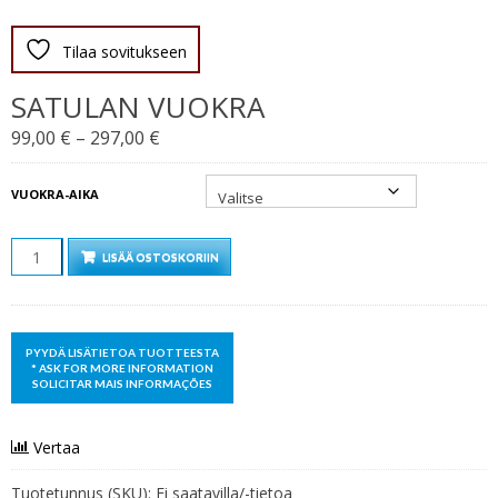
Tilaa sovitukseen
SATULAN VUOKRA
Hintaluokka:
99,00
€
–
297,00
€
99,00 €
-
VUOKRA-AIKA
297,00 €
MÄÄRÄ
LISÄÄ OSTOSKORIIN
Vertaa
Tuotetunnus (SKU):
Ei saatavilla/-tietoa