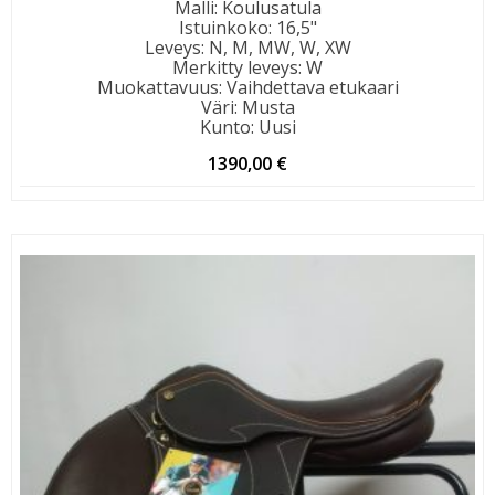
Malli
:
Koulusatula
Istuinkoko
:
16,5"
Leveys
:
N, M, MW, W, XW
Merkitty leveys
:
W
Muokattavuus
:
Vaihdettava etukaari
Väri
:
Musta
Kunto
:
Uusi
1390,00
€