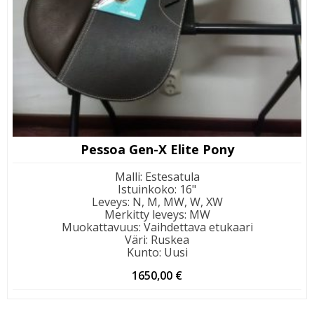
Pessoa Gen-X Elite Pony
Malli
:
Estesatula
Istuinkoko
:
16"
Leveys
:
N, M, MW, W, XW
Merkitty leveys
:
MW
Muokattavuus
:
Vaihdettava etukaari
Väri
:
Ruskea
Kunto
:
Uusi
1650,00
€