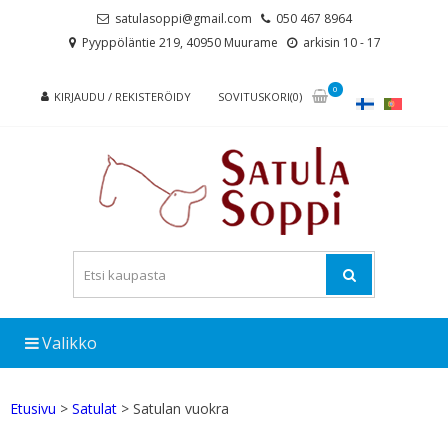
Skip
Skip
satulasoppi@gmail.com
050 467 8964
to
to
Pyyppöläntie 219, 40950 Muurame
arkisin 10 - 17
navigation
content
0
KIRJAUDU / REKISTERÖIDY
SOVITUSKORI(0)
Valikko
Etusivu
>
Satulat
> Satulan vuokra