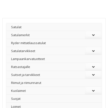
Satulat
Satulamerkit
Ryder mittatilaussatulat
Satulatarvikkeet
–
Lampaankarvatuotteet
Ratsastajalle
Suitset ja tarvikkeet
Riimut ja riimunnarut
Kuolaimet
Suojat
Loimet