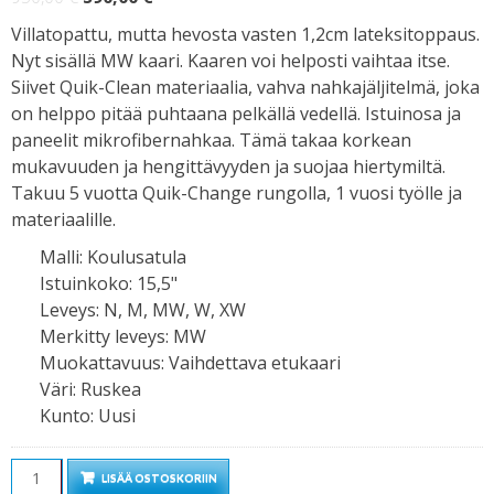
hinta
hinta
Villatopattu, mutta hevosta vasten 1,2cm lateksitoppaus.
oli:
on:
Nyt sisällä MW kaari. Kaaren voi helposti vaihtaa itse.
950,00 €.
590,00 €.
Siivet Quik-Clean materiaalia, vahva nahkajäljitelmä, joka
on helppo pitää puhtaana pelkällä vedellä. Istuinosa ja
paneelit mikrofibernahkaa. Tämä takaa korkean
mukavuuden ja hengittävyyden ja suojaa hiertymiltä.
Takuu 5 vuotta Quik-Change rungolla, 1 vuosi työlle ja
materiaalille.
Malli
:
Koulusatula
Istuinkoko
:
15,5"
Leveys
:
N, M, MW, W, XW
Merkitty leveys
:
MW
Muokattavuus
:
Vaihdettava etukaari
Väri
:
Ruskea
Kunto
:
Uusi
Määrä
LISÄÄ OSTOSKORIIN