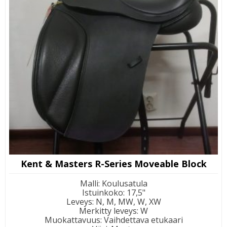
Kent & Masters R-Series Moveable Block
Malli
:
Koulusatula
Istuinkoko
:
17,5"
Leveys
:
N, M, MW, W, XW
Merkitty leveys
:
W
Muokattavuus
:
Vaihdettava etukaari