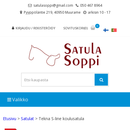
Skip
Skip
satulasoppi@gmail.com
050 467 8964
to
to
Pyyppöläntie 219, 40950 Muurame
arkisin 10 - 17
navigation
content
0
KIRJAUDU / REKISTERÖIDY
SOVITUSKORI(0)
Valikko
Etusivu
>
Satulat
> Tekna S-line koulusatula