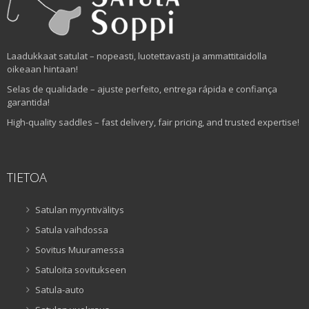
Laadukkaat satulat – nopeasti, luotettavasti ja ammattitaidolla
oikeaan hintaan!
Selas de qualidade – ajuste perfeito, entrega rápida e confiança
garantida!
High-quality saddles – fast delivery, fair pricing, and trusted expertise!
TIETOA
Satulan myyntivälitys
Satula vaihdossa
Sovitus Muuramessa
Satuloita sovitukseen
Satula-auto