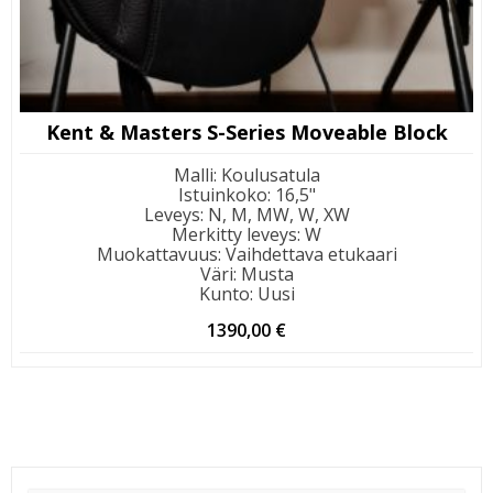
Kent & Masters S-Series Moveable Block
Malli
:
Koulusatula
Istuinkoko
:
16,5"
Leveys
:
N, M, MW, W, XW
Merkitty leveys
:
W
Muokattavuus
:
Vaihdettava etukaari
Väri
:
Musta
Kunto
:
Uusi
1390,00
€