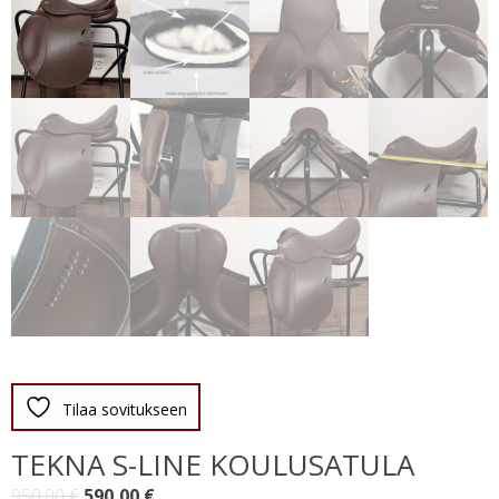
Tilaa sovitukseen
TEKNA S-LINE KOULUSATULA
Alkuperäinen
Nykyinen
950,00
€
590,00
€