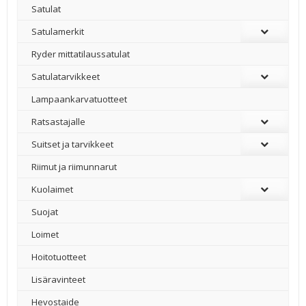
Satulat
Satulamerkit
Ryder mittatilaussatulat
Satulatarvikkeet
–
Lampaankarvatuotteet
Ratsastajalle
Suitset ja tarvikkeet
Riimut ja riimunnarut
Kuolaimet
Suojat
Loimet
Hoitotuotteet
Lisäravinteet
Hevostaide