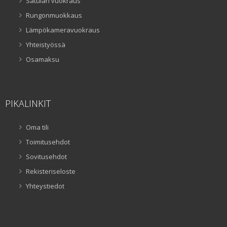
Satulan vuokraus
Rungonmuokkaus
Lämpökameravuokraus
Yhteistyössä
Osamaksu
PIKALINKIT
Oma tili
Toimitusehdot
Sovitusehdot
Rekisteriseloste
Yhteystiedot