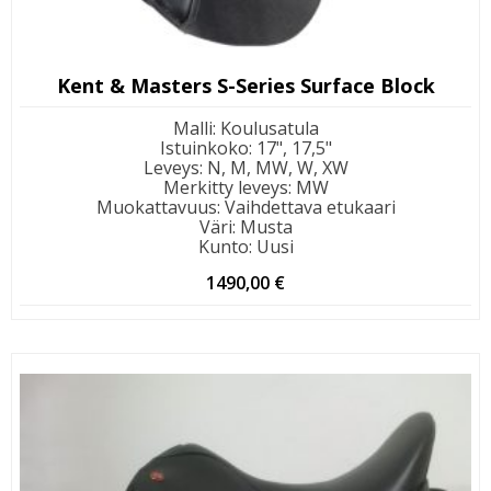
Kent & Masters S-Series Surface Block
Malli
:
Koulusatula
Istuinkoko
:
17", 17,5"
Leveys
:
N, M, MW, W, XW
Merkitty leveys
:
MW
Muokattavuus
:
Vaihdettava etukaari
Väri
:
Musta
Kunto
:
Uusi
1490,00
€