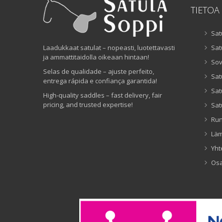
TIETOA
Sat
Laadukkaat satulat – nopeasti, luotettavasti
Sat
ja ammattitaidolla oikeaan hintaan!
Sov
Selas de qualidade – ajuste perfeito,
Sat
entrega rápida e confiança garantida!
Sat
High-quality saddles – fast delivery, fair
pricing, and trusted expertise!
Sat
Ru
Lä
Yht
Os