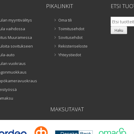
PIKALINKIT
ETSI TUO
Etsi:
ulan myyntivälitys
Oma tili
ula vaihdossa
Toimitusehdot
Haku
itus Muuramessa
Sovitusehdot
uloita sovitukseen
Rekisteriseloste
ula-auto
Yhteystiedot
ulan vuokraus
ngonmuokkaus
mpökameravuokraus
eistyössä
amaksu
MAKSUTAVAT