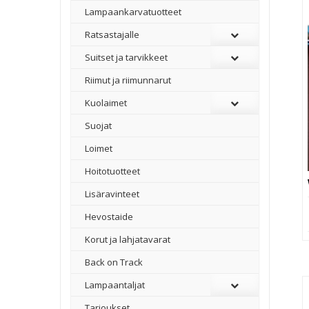
Lampaankarvatuotteet
Ratsastajalle
Suitset ja tarvikkeet
Riimut ja riimunnarut
Kuolaimet
Suojat
Loimet
Hoitotuotteet
Lisäravinteet
Hevostaide
Korut ja lahjatavarat
Back on Track
Lampaantaljat
Tarjoukset