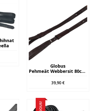
hihnat
ella
Globus
Pehmeät Webbersit 80cm Musta
39,90
€
TARJOUS!