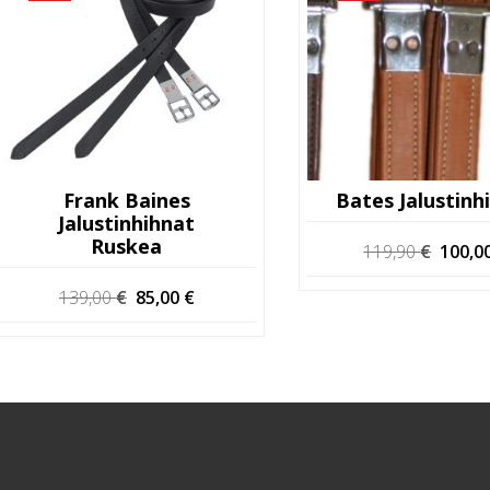
Frank Baines
Bates Jalustinh
Jalustinhihnat
Ruskea
Alkup
119,90
€
100,0
hinta
Alkuperäinen
Nykyinen
139,00
€
85,00
€
oli:
hinta
hinta
119,90
oli:
on:
139,00 €.
85,00 €.