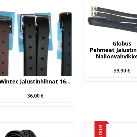
Globus
Pehmeät Jalustin
Nailonvahvikke
39,90
€
Wintec Jalustinhihnat 160cm
36,00
€
TARJOUS!