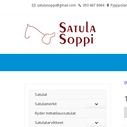
Skip
Skip
satulasoppi@gmail.com
050 467 8964
Pyyppölän
to
to
navigation
content
E
Satulat
Satulamerkit
Ryder mittatilaussatulat
Satulatarvikkeet
–