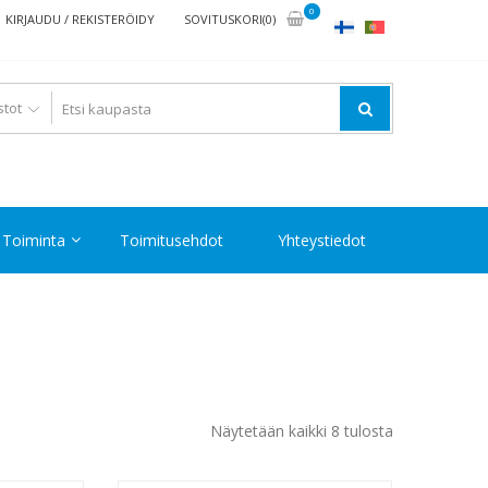
0
KIRJAUDU / REKISTERÖIDY
SOVITUSKORI(0)
Toiminta
Toimitusehdot
Yhteystiedot
Halvin
Näytetään kaikki 8 tulosta
ensin