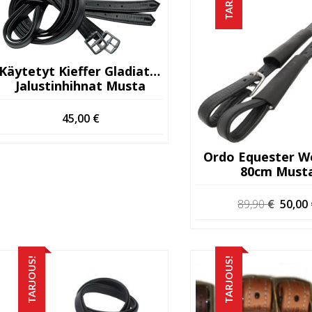
Käytetyt Kieffer Gladiator
Jalustinhihnat Musta
45,00
€
Ordo Equester W
80cm Must
Alkup
89,90
€
50,00
hinta
oli:
89,90 
TARJOUS!
TARJOUS!