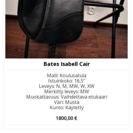
Bates Isabell Cair
Malli
:
Koulusatula
Istuinkoko
:
16,5"
Leveys
:
N, M, MW, W, XW
Merkitty leveys
:
MW
Muokattavuus
:
Vaihdettava etukaari
Väri
:
Musta
Kunto
:
Käytetty
1800,00
€