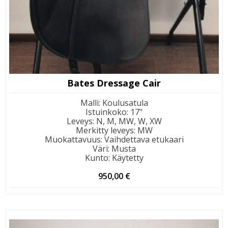
Bates Dressage Cair
Malli
:
Koulusatula
Istuinkoko
:
17"
Leveys
:
N, M, MW, W, XW
Merkitty leveys
:
MW
Muokattavuus
:
Vaihdettava etukaari
Väri
:
Musta
Kunto
:
Käytetty
950,00
€