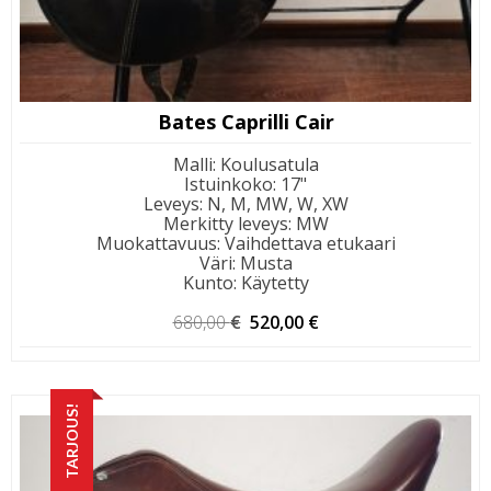
Bates Caprilli Cair
Malli
:
Koulusatula
Istuinkoko
:
17"
Leveys
:
N, M, MW, W, XW
Merkitty leveys
:
MW
Muokattavuus
:
Vaihdettava etukaari
Väri
:
Musta
Kunto
:
Käytetty
Alkuperäinen
Nykyinen
680,00
€
520,00
€
hinta
hinta
oli:
on:
680,00 €.
520,00 €.
TARJOUS!