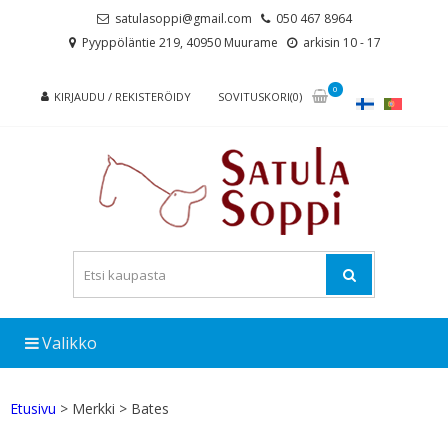
Skip
Skip
satulasoppi@gmail.com
050 467 8964
to
to
Pyyppöläntie 219, 40950 Muurame
arkisin 10 - 17
navigation
content
0
KIRJAUDU / REKISTERÖIDY
SOVITUSKORI(0)
Valikko
Etusivu
> Merkki > Bates