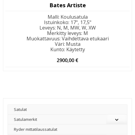
Bates Artiste
Malli
:
Koulusatula
Istuinkoko
:
17", 17,5"
Leveys
:
N, M, MW, W, XW
Merkitty leveys
:
M
Muokattavuus
:
Vaihdettava etukaari
Väri
:
Musta
Kunto
:
Käytetty
2900,00
€
Satulat
Satulamerkit
Ryder mittatilaussatulat