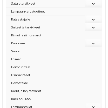
Satulatarvikkeet
–
Lampaankarvatuotteet
Ratsastajalle
Suitset ja tarvikkeet
Riimut ja riimunnarut
Kuolaimet
Suojat
Loimet
Hoitotuotteet
Lisäravinteet
Hevostaide
Korut ja lahjatavarat
Back on Track
Lampaantaljat