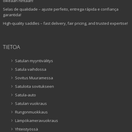
oikeaan hintaan!
Selas de qualidade – ajuste perfeito, entrega rápida e confiança
garantida!
High-quality saddles – fast delivery, fair pricing, and trusted expertise!
TIETOA
Satulan myyntivälitys
Satula vaihdossa
Sovitus Muuramessa
Satuloita sovitukseen
Satula-auto
Satulan vuokraus
Rungonmuokkaus
Lämpökameravuokraus
Yhteistyössä