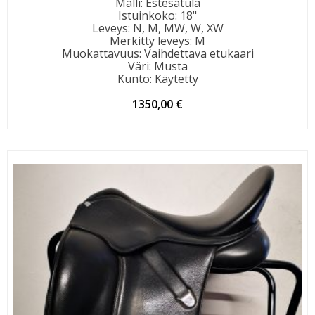
Malli
:
Estesatula
Istuinkoko
:
18"
Leveys
:
N, M, MW, W, XW
Merkitty leveys
:
M
Muokattavuus
:
Vaihdettava etukaari
Väri
:
Musta
Kunto
:
Käytetty
1350,00
€