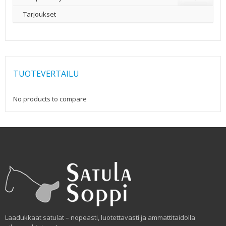
Tarjoukset
TUOTEVERTAILU
No products to compare
Laadukkaat satulat – nopeasti, luotettavasti ja ammattitaidolla