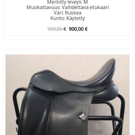
Merkitty leveys
:
M
Muokattavuus
:
Vaihdettava etukaari
Väri
:
Ruskea
Kunto
:
Käytetty
Alkuperäinen
Nykyinen
990,00
€
900,00
€
hinta
hinta
oli:
on:
990,00 €.
900,00 €.