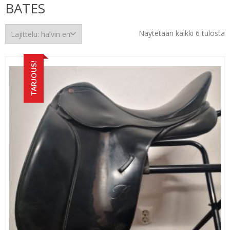
BATES
H
Näytetään kaikki 6 tulosta
e
TARJOUS!