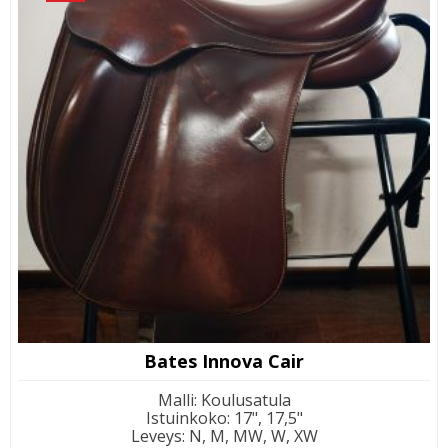
Bates Innova Cair
Malli
:
Koulusatula
Istuinkoko
:
17", 17,5"
Leveys
:
N, M, MW, W, XW