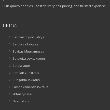
High-quality saddles – fast delivery, fair pricing, and trusted expertise!
TIETOA
Satulan myyntivälitys
Satula vaihdossa
Sovitus Muuramessa
Satuloita sovitukseen
Satula-auto
Satulan vuokraus
Rungonmuokkaus
Lämpökameravuokraus
Yhteistyössä
Osamaksu