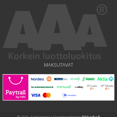
MAKSUTAVAT
© 2026 - Satulasoppi | Sivuston toteutus
Pikkuvika.fi