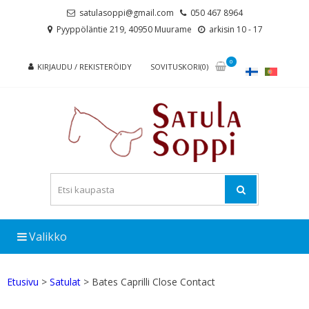
Skip
Skip
satulasoppi@gmail.com
050 467 8964
to
to
Pyyppöläntie 219, 40950 Muurame
arkisin 10 - 17
navigation
content
0
KIRJAUDU / REKISTERÖIDY
SOVITUSKORI(0)
Valikko
Etusivu
>
Satulat
> Bates Caprilli Close Contact