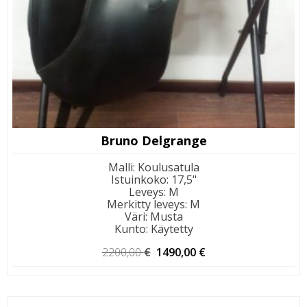
Bruno Delgrange
Malli
:
Koulusatula
Istuinkoko
:
17,5"
Leveys
:
M
Merkitty leveys
:
M
Väri
:
Musta
Kunto
:
Käytetty
Alkuperäinen
Nykyinen
2200,00
€
1490,00
€
hinta
hinta
oli:
on:
2200,00 €.
1490,00 €.