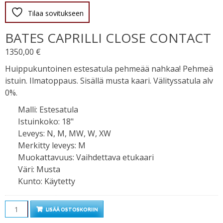
Tilaa sovitukseen
BATES CAPRILLI CLOSE CONTACT
1350,00
€
Huippukuntoinen estesatula pehmeää nahkaa! Pehmeä
istuin. Ilmatoppaus. Sisällä musta kaari. Välityssatula alv
0%.
Malli
:
Estesatula
Istuinkoko
:
18"
Leveys
:
N, M, MW, W, XW
Merkitty leveys
:
M
Muokattavuus
:
Vaihdettava etukaari
Väri
:
Musta
Kunto
:
Käytetty
Määrä
LISÄÄ OSTOSKORIIN