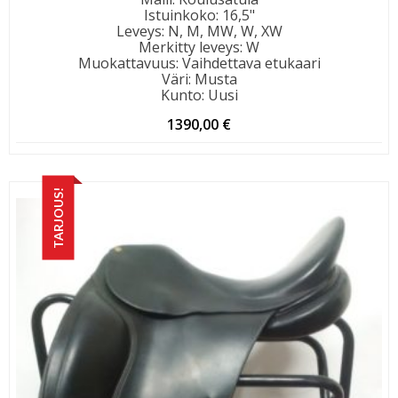
Istuinkoko
:
16,5"
Leveys
:
N, M, MW, W, XW
Merkitty leveys
:
W
Muokattavuus
:
Vaihdettava etukaari
Väri
:
Musta
Kunto
:
Uusi
1390,00
€
TARJOUS!