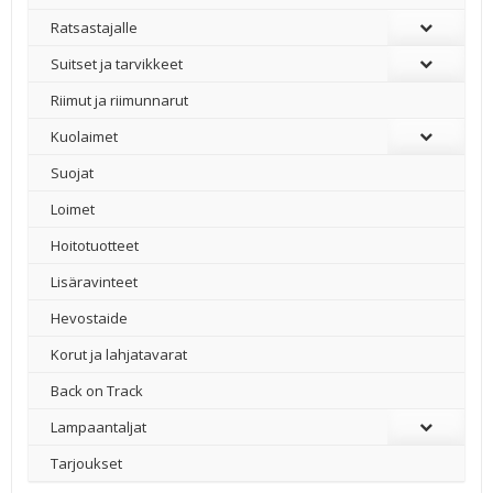
Ratsastajalle
Suitset ja tarvikkeet
Riimut ja riimunnarut
Kuolaimet
Suojat
Loimet
Hoitotuotteet
Lisäravinteet
Hevostaide
Korut ja lahjatavarat
Back on Track
Lampaantaljat
Tarjoukset