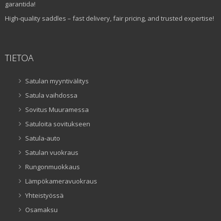
garantida!
High-quality saddles – fast delivery, fair pricing, and trusted expertise!
TIETOA
Satulan myyntivälitys
Satula vaihdossa
Sovitus Muuramessa
Satuloita sovitukseen
Satula-auto
Satulan vuokraus
Rungonmuokkaus
Lämpökameravuokraus
Yhteistyössä
Osamaksu