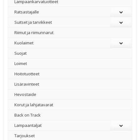
Lampaankarvatuotteet
Ratsastajalle
Suitset ja tarvikkeet
Riimut ja riimunnarut
Kuolaimet
Suojat
Loimet
Hoitotuotteet
Lisäravinteet
Hevostaide
Korut ja lahjatavarat
Back on Track
Lampaantaljat
Tarjoukset