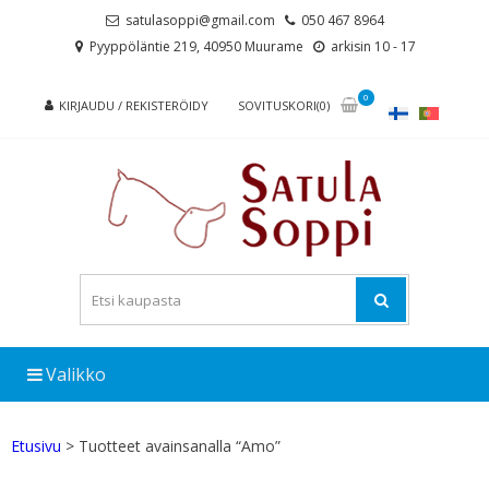
Skip
Skip
satulasoppi@gmail.com
050 467 8964
to
to
Pyyppöläntie 219, 40950 Muurame
arkisin 10 - 17
navigation
content
0
KIRJAUDU / REKISTERÖIDY
SOVITUSKORI(0)
Valikko
Etusivu
> Tuotteet avainsanalla “Amo”