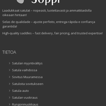
Laadukkaat satulat – nopeasti, luotettavasti ja ammattitaidolla
oikeaan hintaan!
Selas de qualidade – ajuste perfeito, entrega rápida e confiança
garantida!
High-quality saddles – fast delivery, fair pricing, and trusted expertise!
TIETOA
Satulan myyntivälitys
Satula vaihdossa
Sovitus Muuramessa
Satuloita sovitukseen
Satula-auto
Satulan vuokraus
Rungonmuokkaus