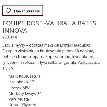
Tilaa sovitukseen
EQUIPE ROSE -VÄLIRAHA BATES
INNOVA
290,00
€
Satula myyty – odottaa maksua! Erittäin laadukas
Equipen yksisiipinen koulusatula pehmeää nahkaa,
pehmeä foam-toppaus. Sopii suoraan, leveähköön,
lyhyeenkin selkään. Hyvä selkärangantila. Välityssatula
alv 0%.
Malli
:
Koulusatula
Istuinkoko
:
17"
Leveys
:
MW
Merkitty leveys
:
+1
Väri
:
Musta
Kunto
:
Käytetty