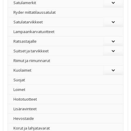
Satulamerkit
Ryder mittatilaussatulat
Satulatarvikkeet
–
Lampaankarvatuotteet
Ratsastajalle
Suitset ja tarvikkeet
Riimut ja riimunnarut
Kuolaimet
Suojat
Loimet
Hoitotuotteet
Lisäravinteet
Hevostaide
Korut ja lahjatavarat