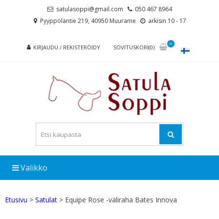
Skip
Skip
satulasoppi@gmail.com
050 467 8964
to
to
Pyyppöläntie 219, 40950 Muurame
arkisin 10 - 17
navigation
content
0
KIRJAUDU / REKISTERÖIDY
SOVITUSKORI(0)
Valikko
Etusivu
>
Satulat
> Equipe Rose -väliraha Bates Innova