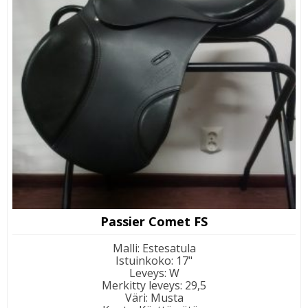
Passier Comet FS
Malli
:
Estesatula
Istuinkoko
:
17"
Leveys
:
W
Merkitty leveys
:
29,5
Väri
:
Musta