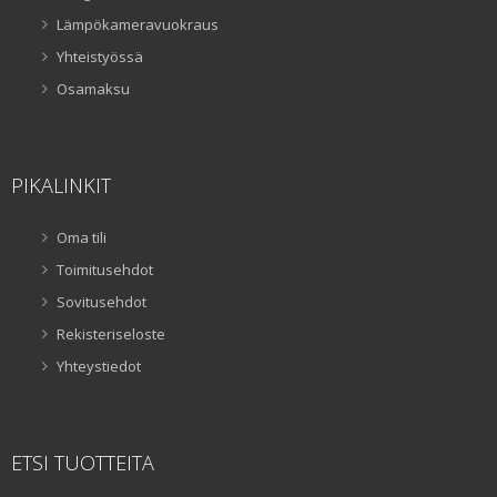
Lämpökameravuokraus
Yhteistyössä
Osamaksu
PIKALINKIT
Oma tili
Toimitusehdot
Sovitusehdot
Rekisteriseloste
Yhteystiedot
ETSI TUOTTEITA