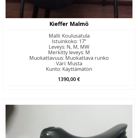
Kieffer Malmö
Malli
:
Koulusatula
Istuinkoko
:
17"
Leveys
:
N, M, MW
Merkitty leveys
:
M
Muokattavuus
:
Muokattava runko
Väri
:
Musta
Kunto
:
Käyttämätön
1390,00
€