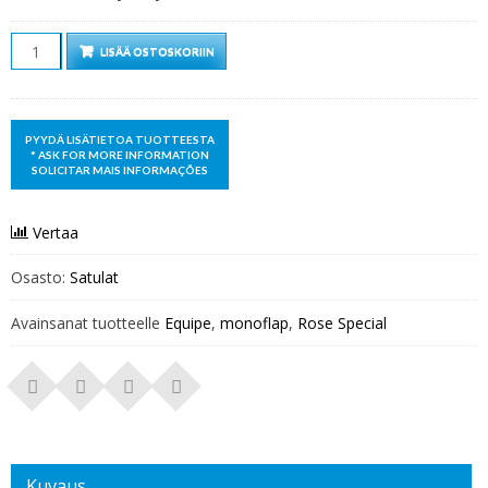
Määrä
LISÄÄ OSTOSKORIIN
Vertaa
Osasto:
Satulat
Avainsanat tuotteelle
Equipe
,
monoflap
,
Rose Special
Kuvaus