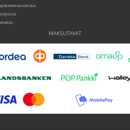
mpökameravuokraus
eistyössä
amaksu
MAKSUTAVAT