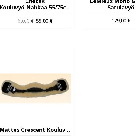
Chetak
LeMieux Mono G
Kouluvyö Nahkaa 55/75cm
Satulavyö
Alkuperäinen
Nykyinen
179,00
€
69,00
€
55,00
€
hinta
hinta
oli:
on:
69,00 €.
55,00 €.
Mattes Crescent Kouluvyö