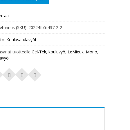
ertaa
etunnus (SKU):
20224fb5f437-2-2
to:
Koulusatulavyöt
nsanat tuotteelle
Gel-Tek
,
kouluvyö
,
LeMieux
,
Mono
,
lavyö