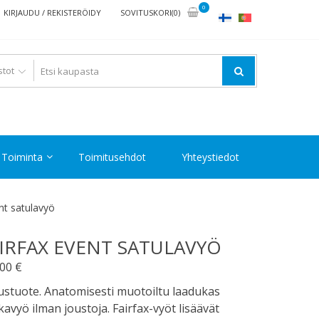
0
KIRJAUDU / REKISTERÖIDY
SOVITUSKORI(0)
Toiminta
Toimitusehdot
Yhteystiedot
nt satulavyö
IRFAX EVENT SATULAVYÖ
,00
€
ustuote. Anatomisesti muotoiltu laadukas
avyö ilman joustoja. Fairfax-vyöt lisäävät