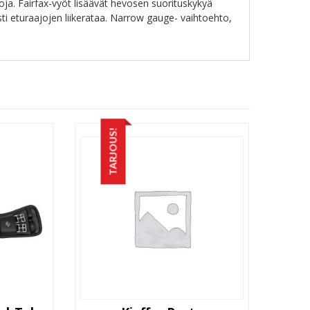
ja. Fairfax-vyöt lisäävät hevosen suorituskykyä
ti eturaajojen liikerataa. Narrow gauge- vaihtoehto,
TARJOUS!