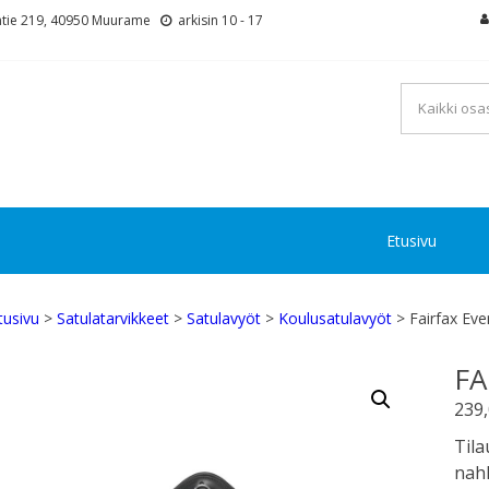
tie 219, 40950 Muurame
arkisin 10 - 17
Etusivu
tusivu
>
Satulatarvikkeet
>
Satulavyöt
>
Koulusatulavyöt
> Fairfax Eve
FA
239
Tila
nahk