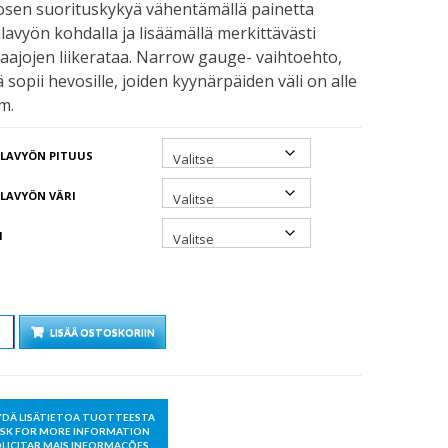
osen suorituskykyä vähentämällä painetta
lavyön kohdalla ja lisäämällä merkittävästi
aajojen liikerataa. Narrow gauge- vaihtoehto,
 sopii hevosille, joiden kyynärpäiden väli on alle
m.
LAVYÖN PITUUS
LAVYÖN VÄRI
I
Ä
LISÄÄ OSTOSKORIIN