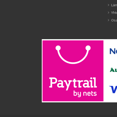
Lä
Yht
Os