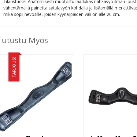
Tilaustuote. Anatomisesti muotoiltu laadukas nahkavyö ilman jousto
vähentämällä painetta satulavyön kohdalla ja lisäämällä merkittäväs
mikä sopii hevosille, joiden kyynärpäiden väli on alle 20 cm.
Tutustu Myös
TARJOUS!