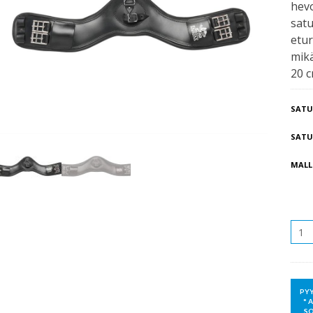
hev
satu
etur
mikä
20 c
SATU
SATU
MALL
MÄÄR