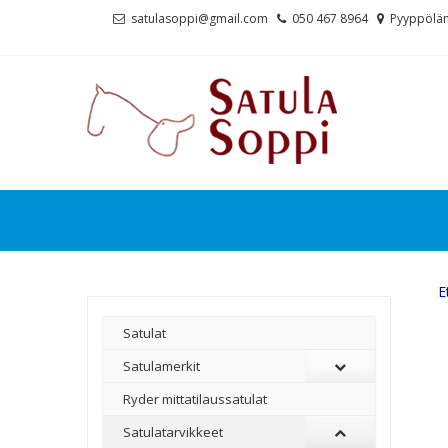
Skip
Skip
satulasoppi@gmail.com
050 467 8964
Pyyppölän
to
to
navigation
content
E
Satulat
Satulamerkit
Ryder mittatilaussatulat
Satulatarvikkeet
–