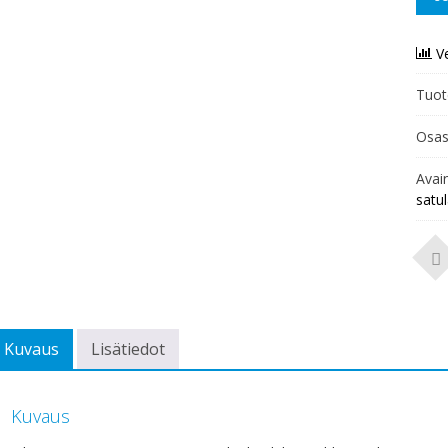
V
Tuot
Osas
Avai
satu
Kuvaus
Lisätiedot
Kuvaus