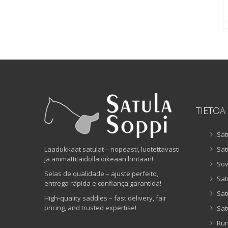
TIETOA
Sat
Laadukkaat satulat – nopeasti, luotettavasti
Sat
ja ammattitaidolla oikeaan hintaan!
Sov
Selas de qualidade – ajuste perfeito,
Sat
entrega rápida e confiança garantida!
Sat
High-quality saddles – fast delivery, fair
pricing, and trusted expertise!
Sat
Ru