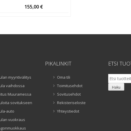
155,00
€
PIKALINKIT
ETSI TUO
Etsi:
ulan myyntivälitys
Oma tili
ula vaihdossa
Toimitusehdot
Haku
itus Muuramessa
Sovitusehdot
uloita sovitukseen
Rekisteriseloste
ula-auto
Yhteystiedot
ulan vuokraus
ngonmuokkaus