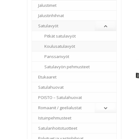
Jalustimet
Jalustinhihnat
Satulavyöt
Pitkät satulavyöt
Koulusatulavyöt
Panssarivyöt
Satulavyön pehmusteet
Etukaaret
Satulahuovat
POISTO – Satulahuovat
Romaanit / geelialustat
Istuinpehmusteet
Satulanhoitotuotteet
Polvituet ja vastinhihnat