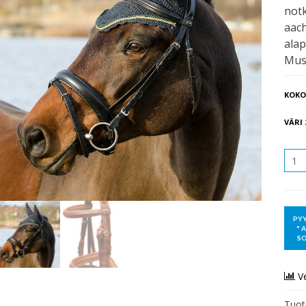
notk
aac
alap
Mus
KOKO
VÄRI 
MÄÄR
V
Tuot