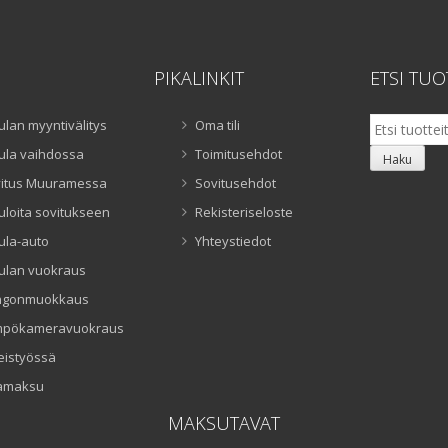
PIKALINKIT
ETSI TUO
Etsi:
ulan myyntivälitys
Oma tili
ula vaihdossa
Toimitusehdot
Haku
itus Muuramessa
Sovitusehdot
uloita sovitukseen
Rekisteriseloste
ula-auto
Yhteystiedot
ulan vuokraus
ngonmuokkaus
mpökameravuokraus
eistyössä
amaksu
MAKSUTAVAT