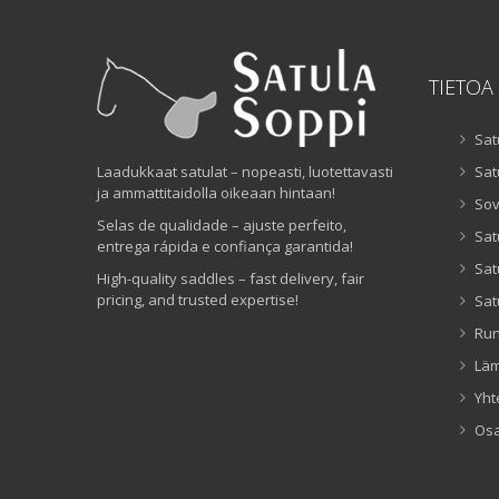
TIETOA
Sat
Laadukkaat satulat – nopeasti, luotettavasti
Sat
ja ammattitaidolla oikeaan hintaan!
Sov
Selas de qualidade – ajuste perfeito,
Sat
entrega rápida e confiança garantida!
Sat
High-quality saddles – fast delivery, fair
pricing, and trusted expertise!
Sat
Ru
Lä
Yht
Os