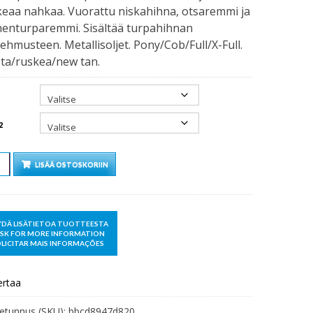
eaa nahkaa. Vuorattu niskahihna, otsaremmi ja
henturparemmi. Sisältää turpahihnan
ehmusteen. Metallisoljet. Pony/Cob/Full/X-Full.
ta/ruskea/new tan.
2
Ä
LISÄÄ OSTOSKORIIN
ertaa
etunnus (SKU):
bbcd8947d820