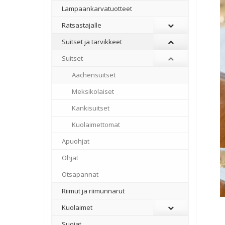
Lampaankarvatuotteet
Ratsastajalle
Suitset ja tarvikkeet
Suitset
Aachensuitset
Meksikolaiset
Kankisuitset
Kuolaimettomat
Apuohjat
Ohjat
Otsapannat
Riimut ja riimunnarut
Kuolaimet
Suojat