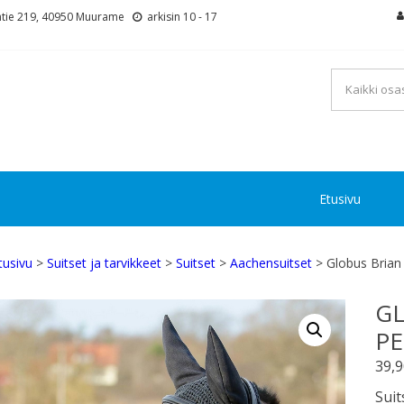
tie 219, 40950 Muurame
arkisin 10 - 17
Etusivu
tusivu
>
Suitset ja tarvikkeet
>
Suitset
>
Aachensuitset
> Globus Brian
GL
PE
39,
Suit