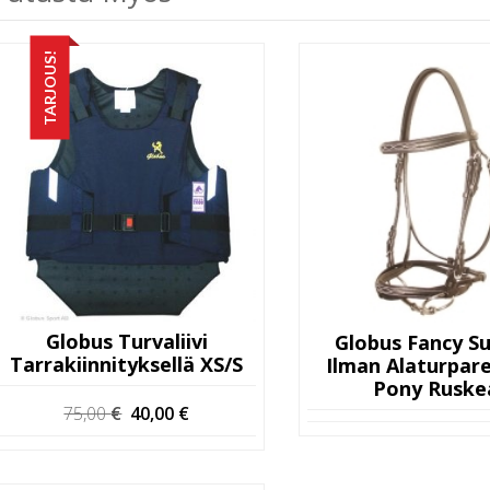
TARJOUS!
Globus Turvaliivi
Globus Fancy Su
Tarrakiinnityksellä XS/S
Ilman Alaturpa
Pony Ruske
Alkuperäinen
Nykyinen
75,00
€
40,00
€
hinta
hinta
oli:
on:
75,00 €.
40,00 €.