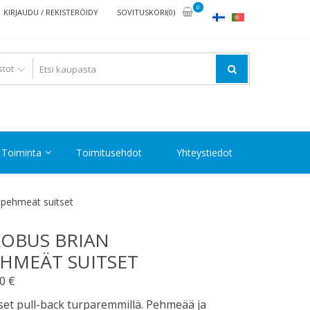
0
KIRJAUDU / REKISTERÖIDY
SOVITUSKORI(0)
Toiminta
Toimitusehdot
Yhteystiedot
 pehmeät suitset
OBUS BRIAN
HMEÄT SUITSET
90
€
set pull-back turparemmillä. Pehmeää ja