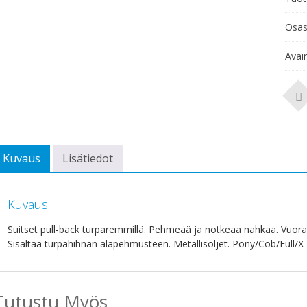
Osas
Avai
Kuvaus
Lisätiedot
Kuvaus
Suitset pull-back turparemmillä. Pehmeää ja notkeaa nahkaa. Vuor
Sisältää turpahihnan alapehmusteen. Metallisoljet. Pony/Cob/Full/X
Tutustu Myös