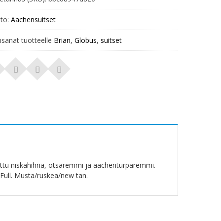
to:
Aachensuitset
nsanat tuotteelle
Brian
,
Globus
,
suitset
attu niskahihna, otsaremmi ja aachenturparemmi.
-Full. Musta/ruskea/new tan.