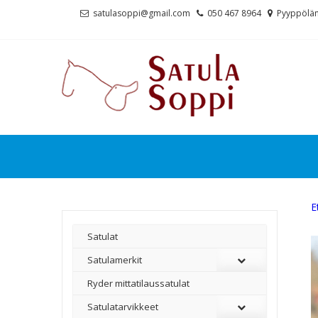
Skip
Skip
satulasoppi@gmail.com
050 467 8964
Pyyppölän
to
to
navigation
content
E
Satulat
Satulamerkit
Ryder mittatilaussatulat
Satulatarvikkeet
–