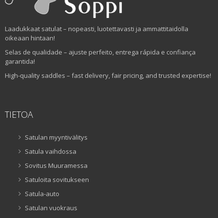
Laadukkaat satulat – nopeasti, luotettavasti ja ammattitaidolla
oikeaan hintaan!
Selas de qualidade – ajuste perfeito, entrega rápida e confiança
garantida!
High-quality saddles – fast delivery, fair pricing, and trusted expertise!
TIETOA
Satulan myyntivälitys
Satula vaihdossa
Sovitus Muuramessa
Satuloita sovitukseen
Satula-auto
Satulan vuokraus