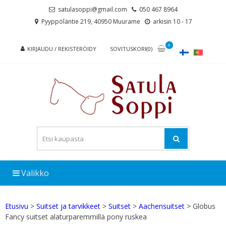
Skip
Skip
satulasoppi@gmail.com
050 467 8964
to
to
Pyyppöläntie 219, 40950 Muurame
arkisin 10 - 17
navigation
content
0
KIRJAUDU / REKISTERÖIDY
SOVITUSKORI(0)
Valikko
Etusivu
>
Suitset ja tarvikkeet
>
Suitset
>
Aachensuitset
> Globus
Fancy suitset alaturparemmillä pony ruskea