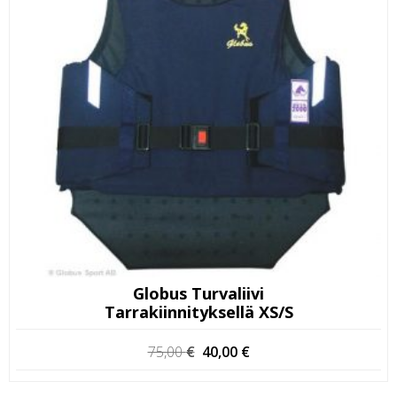
Globus Turvaliivi
Tarrakiinnityksellä XS/S
Alkuperäinen
Nykyinen
75,00
€
40,00
€
hinta
hinta
oli:
on: