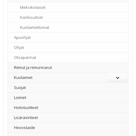
Meksikolaiset
Kankisuitset
Kuolaimettomat
Apuohjat
Ohjat
Otsapannat
Riimut ja riimunnarut
Kuolaimet
Suojat
Loimet
Hoitotuotteet
Lisäravinteet
Hevostaide