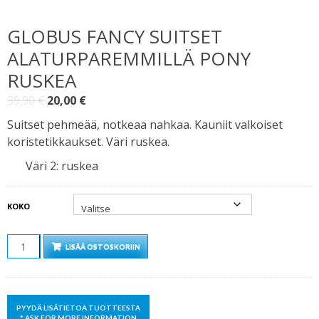
GLOBUS FANCY SUITSET
ALATURPAREMMILLÄ PONY
RUSKEA
Alkuperäinen
Nykyinen
39,90
€
20,00
€
hinta
hinta
Suitset pehmeää, notkeaa nahkaa. Kauniit valkoiset
oli:
on:
koristetikkaukset. Väri ruskea.
39,90 €.
20,00 €.
Väri 2
:
ruskea
KOKO
MÄÄRÄ
LISÄÄ OSTOSKORIIN