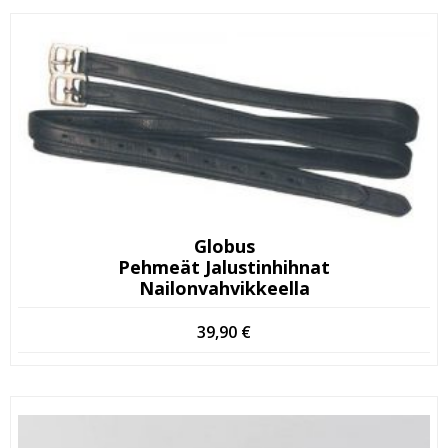
75,00 €.
40,00 €.
Globus
Pehmeät Jalustinhihnat
Nailonvahvikkeella
39,90
€