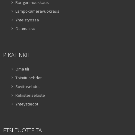
Rungonmuokkaus
Lämpökameravuokraus
Yhteistyössä
Osamaksu
PIKALINKIT
Oma tili
Toimitusehdot
Sovitusehdot
Rekisteriseloste
Yhteystiedot
ETSI TUOTTEITA