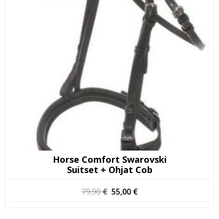
Horse Comfort Swarovski
Suitset + Ohjat Cob
Alkuperäinen
Nykyinen
79,90
€
55,00
€
hinta
hinta
oli:
on:
79,90 €.
55,00 €.