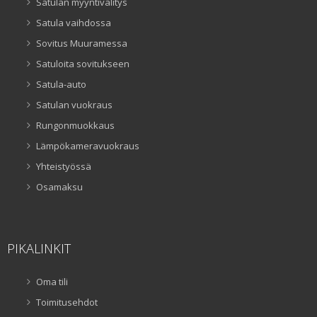
Satulan myyntivälitys
Satula vaihdossa
Sovitus Muuramessa
Satuloita sovitukseen
Satula-auto
Satulan vuokraus
Rungonmuokkaus
Lämpökameravuokraus
Yhteistyössä
Osamaksu
PIKALINKIT
Oma tili
Toimitusehdot