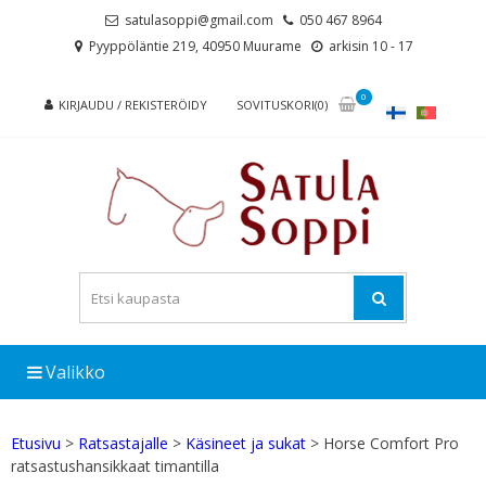
Skip
Skip
satulasoppi@gmail.com
050 467 8964
to
to
Pyyppöläntie 219, 40950 Muurame
arkisin 10 - 17
navigation
content
0
KIRJAUDU / REKISTERÖIDY
SOVITUSKORI(0)
Valikko
Etusivu
>
Ratsastajalle
>
Käsineet ja sukat
> Horse Comfort Pro
ratsastushansikkaat timantilla