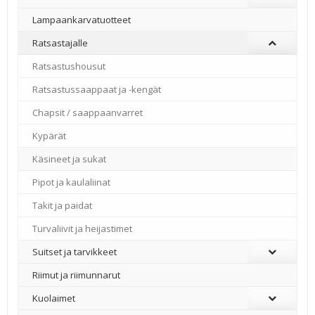
Lampaankarvatuotteet
Ratsastajalle
Ratsastushousut
Ratsastussaappaat ja -kengät
Chapsit / saappaanvarret
Kypärät
Käsineet ja sukat
Pipot ja kaulaliinat
Takit ja paidat
Turvaliivit ja heijastimet
Suitset ja tarvikkeet
Riimut ja riimunnarut
Kuolaimet