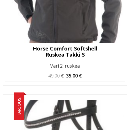
Horse Comfort Softshell
Ruskea Takki S
Väri 2
:
ruskea
Alkuperäinen
Nykyinen
49,00
€
35,00
€
hinta
hinta
oli:
on:
49,00 €.
35,00 €.
TARJOUS!