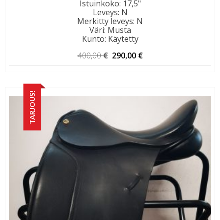
Istuinkoko
:
17,5"
Leveys
:
N
Merkitty leveys
:
N
Väri
:
Musta
Kunto
:
Käytetty
Alkuperäinen
Nykyinen
400,00
€
290,00
€
hinta
hinta
oli:
on:
400,00 €.
290,00 €.
TARJOUS!