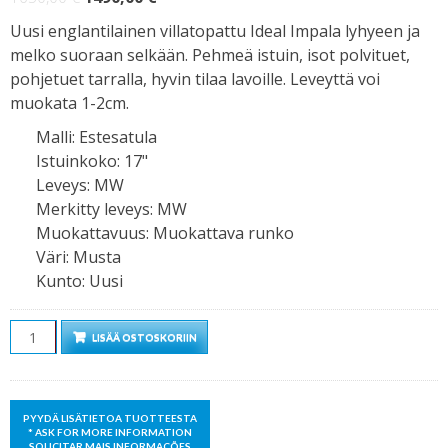
hinta
hinta
Uusi englantilainen villatopattu Ideal Impala lyhyeen ja
oli:
on:
melko suoraan selkään. Pehmeä istuin, isot polvituet,
1650,00 €.
1490,00 €.
pohjetuet tarralla, hyvin tilaa lavoille. Leveyttä voi
muokata 1-2cm.
Malli
:
Estesatula
Istuinkoko
:
17"
Leveys
:
MW
Merkitty leveys
:
MW
Muokattavuus
:
Muokattava runko
Väri
:
Musta
Kunto
:
Uusi
Määrä
LISÄÄ OSTOSKORIIN