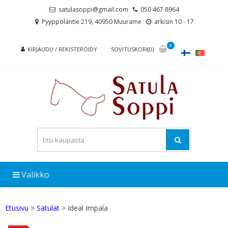
Skip
Skip
satulasoppi@gmail.com
050 467 8964
to
to
Pyyppöläntie 219, 40950 Muurame
arkisin 10 - 17
navigation
content
0
KIRJAUDU / REKISTERÖIDY
SOVITUSKORI(0)
Valikko
Etusivu
>
Satulat
> Ideal Impala