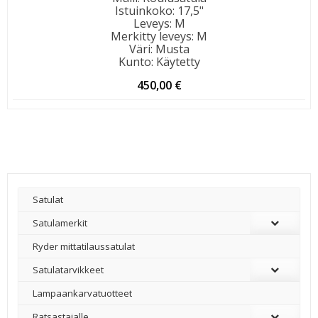
Istuinkoko
:
17,5"
Leveys
:
M
Merkitty leveys
:
M
Väri
:
Musta
Kunto
:
Käytetty
450,00
€
Satulat
Satulamerkit
Ryder mittatilaussatulat
Satulatarvikkeet
–
Lampaankarvatuotteet
Ratsastajalle