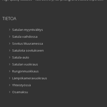
TIETOA
Satulan myyntivälitys
Satula vaihdossa
Sovitus Muuramessa
Satuloita sovitukseen
Satula-auto
Satulan vuokraus
Rungonmuokkaus
Lämpökameravuokraus
Yhteistyössä
Osamaksu