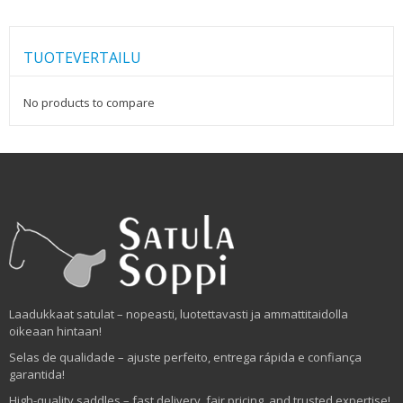
TUOTEVERTAILU
No products to compare
Laadukkaat satulat – nopeasti, luotettavasti ja ammattitaidolla
oikeaan hintaan!
Selas de qualidade – ajuste perfeito, entrega rápida e confiança
garantida!
High-quality saddles – fast delivery, fair pricing, and trusted expertise!