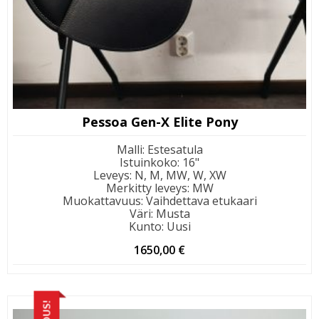
Pessoa Gen-X Elite Pony
Malli
:
Estesatula
Istuinkoko
:
16"
Leveys
:
N, M, MW, W, XW
Merkitty leveys
:
MW
Muokattavuus
:
Vaihdettava etukaari
Väri
:
Musta
Kunto
:
Uusi
1650,00
€