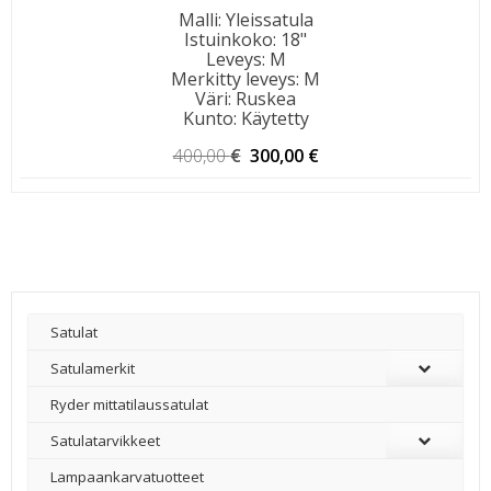
Malli
:
Yleissatula
Istuinkoko
:
18"
Leveys
:
M
Merkitty leveys
:
M
Väri
:
Ruskea
Kunto
:
Käytetty
Alkuperäinen
Nykyinen
400,00
€
300,00
€
hinta
hinta
oli:
on:
400,00 €.
300,00 €.
Satulat
Satulamerkit
Ryder mittatilaussatulat
Satulatarvikkeet
–
Lampaankarvatuotteet