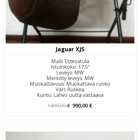
Jaguar XJS
Malli
:
Estesatula
Istuinkoko
:
17,5"
Leveys
:
MW
Merkitty leveys
:
MW
Muokattavuus
:
Muokattava runko
Väri
:
Ruskea
Kunto
:
Lähes uutta vastaava
Alkuperäinen
Nykyinen
1490,00
€
990,00
€
hinta
hinta
oli:
on:
1490,00 €.
990,00 €.