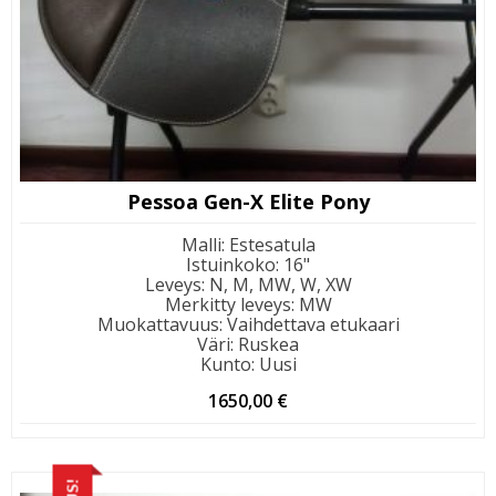
Pessoa Gen-X Elite Pony
Malli
:
Estesatula
Istuinkoko
:
16"
Leveys
:
N, M, MW, W, XW
Merkitty leveys
:
MW
Muokattavuus
:
Vaihdettava etukaari
Väri
:
Ruskea
Kunto
:
Uusi
1650,00
€