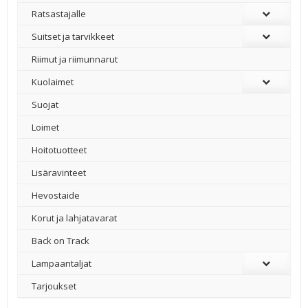
Ratsastajalle
Suitset ja tarvikkeet
Riimut ja riimunnarut
Kuolaimet
Suojat
Loimet
Hoitotuotteet
Lisäravinteet
Hevostaide
Korut ja lahjatavarat
Back on Track
Lampaantaljat
Tarjoukset