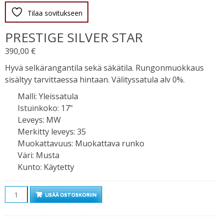
Tilaa sovitukseen
PRESTIGE SILVER STAR
390,00
€
Hyvä selkärangantila sekä säkätila. Rungonmuokkaus
sisältyy tarvittaessa hintaan. Välityssatula alv 0%.
Malli
:
Yleissatula
Istuinkoko
:
17"
Leveys
:
MW
Merkitty leveys
:
35
Muokattavuus
:
Muokattava runko
Väri
:
Musta
Kunto
:
Käytetty
Määrä
LISÄÄ OSTOSKORIIN