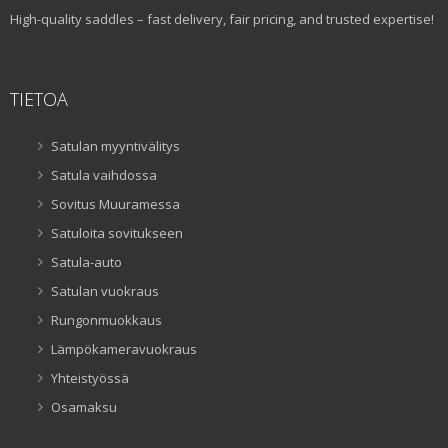
High-quality saddles – fast delivery, fair pricing, and trusted expertise!
TIETOA
Satulan myyntivälitys
Satula vaihdossa
Sovitus Muuramessa
Satuloita sovitukseen
Satula-auto
Satulan vuokraus
Rungonmuokkaus
Lämpökameravuokraus
Yhteistyössä
Osamaksu