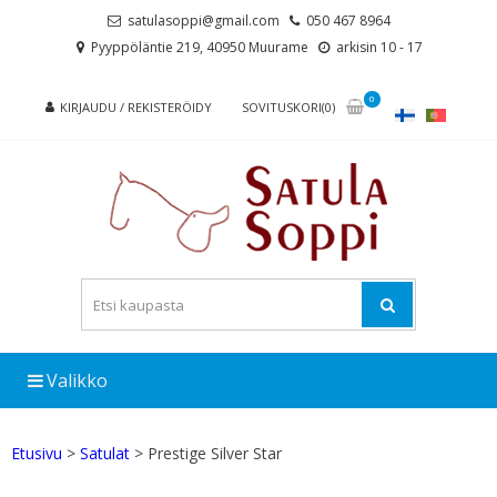
Skip
Skip
satulasoppi@gmail.com
050 467 8964
to
to
Pyyppöläntie 219, 40950 Muurame
arkisin 10 - 17
navigation
content
0
KIRJAUDU / REKISTERÖIDY
SOVITUSKORI(0)
Valikko
Etusivu
>
Satulat
> Prestige Silver Star