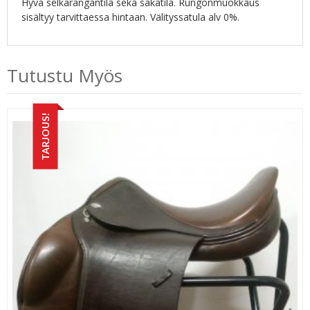
Hyvä selkärangantila sekä säkätila. Rungonmuokkaus
sisältyy tarvittaessa hintaan. Välityssatula alv 0%.
Tutustu Myös
TARJOUS!