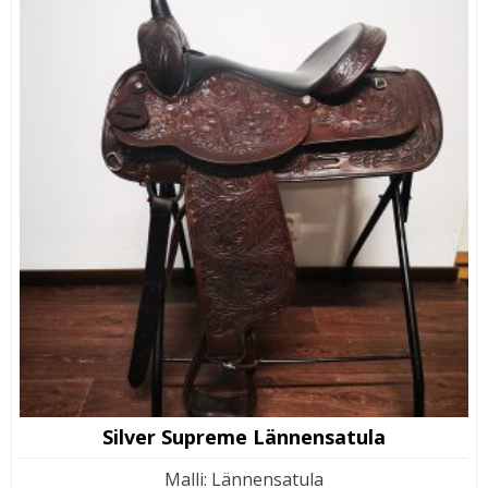
Silver Supreme Lännensatula
Malli
:
Lännensatula