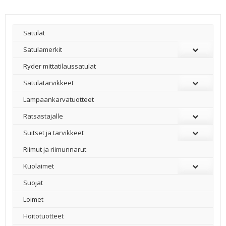
Satulat
Satulamerkit
Ryder mittatilaussatulat
Satulatarvikkeet
–
Lampaankarvatuotteet
Ratsastajalle
Suitset ja tarvikkeet
Riimut ja riimunnarut
Kuolaimet
Suojat
Loimet
Hoitotuotteet