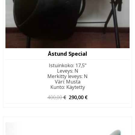
Åstund Special
Istuinkoko
:
17,5"
Leveys
:
N
Merkitty leveys
:
N
Väri
:
Musta
Kunto
:
Käytetty
Alkuperäinen
Nykyinen
400,00
€
290,00
€
hinta
hinta
oli:
on:
400,00 €.
290,00 €.