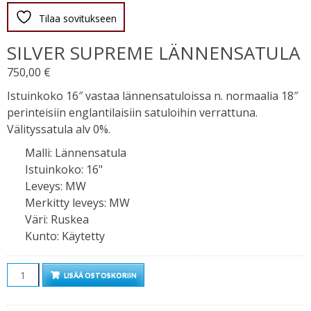
Tilaa sovitukseen
SILVER SUPREME LÄNNENSATULA
750,00
€
Istuinkoko 16″ vastaa lännensatuloissa n. normaalia 18″
perinteisiin englantilaisiin satuloihin verrattuna.
Välityssatula alv 0%.
Malli
:
Lännensatula
Istuinkoko
:
16"
Leveys
:
MW
Merkitty leveys
:
MW
Väri
:
Ruskea
Kunto
:
Käytetty
Määrä
LISÄÄ OSTOSKORIIN