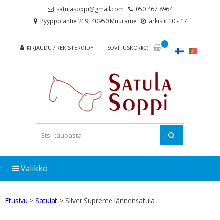
Skip
Skip
satulasoppi@gmail.com
050 467 8964
to
to
Pyyppöläntie 219, 40950 Muurame
arkisin 10 - 17
navigation
content
0
KIRJAUDU / REKISTERÖIDY
SOVITUSKORI(0)
Valikko
Etusivu
>
Satulat
> Silver Supreme lännensatula