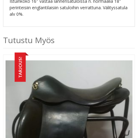
Istuinkoko 16″ vastaa lännensatuloissa n. normaalia 18″
perinteisiin englantilaisiin satuloihin verrattuna. Välityssatula
alv 0%.
Tutustu Myös
TARJOUS!