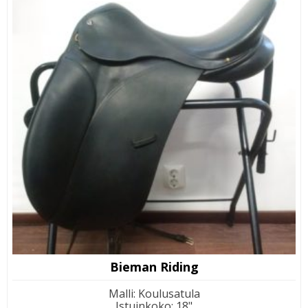
Bieman Riding
Malli
:
Koulusatula
Istuinkoko
:
18"