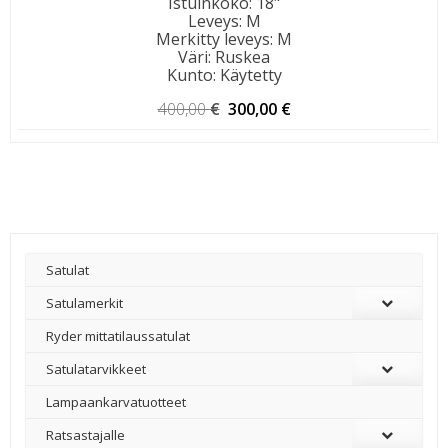
Istuinkoko
:
18"
Leveys
:
M
Merkitty leveys
:
M
Väri
:
Ruskea
Kunto
:
Käytetty
Alkuperäinen
Nykyinen
400,00
€
300,00
€
hinta
hinta
oli:
on:
400,00 €.
300,00 €.
Satulat
Satulamerkit
Ryder mittatilaussatulat
Satulatarvikkeet
–
Lampaankarvatuotteet
Ratsastajalle