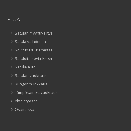
TIETOA
Satulan myyntivälitys
Satula vaihdossa
Sovitus Muuramessa
Satuloita sovitukseen
Satula-auto
Satulan vuokraus
Rungonmuokkaus
Lämpökameravuokraus
Yhteistyössä
Osamaksu