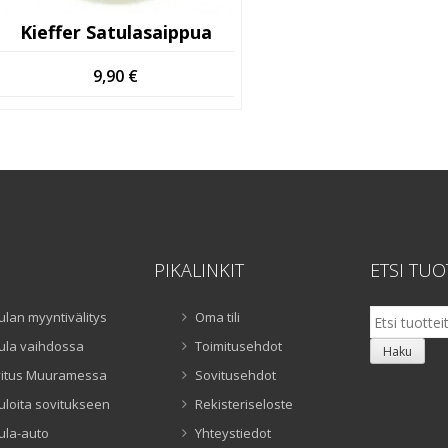
Kieffer Satulasaippua
9,90
€
PIKALINKIT
ETSI TUO
Etsi:
ulan myyntivälitys
Oma tili
ula vaihdossa
Toimitusehdot
Haku
itus Muuramessa
Sovitusehdot
uloita sovitukseen
Rekisteriseloste
ula-auto
Yhteystiedot