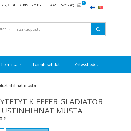
0
KIRJAUDU / REKISTERÖIDY
SOVITUSKORI(0)
Toiminta
Toimitusehdot
Yhteystiedot
jalustinhihnat musta
YTETYT KIEFFER GLADIATOR
LUSTINHIHNAT MUSTA
00
€