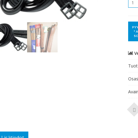
Mää
V
Tuot
Osas
Avai
Lisätiedot