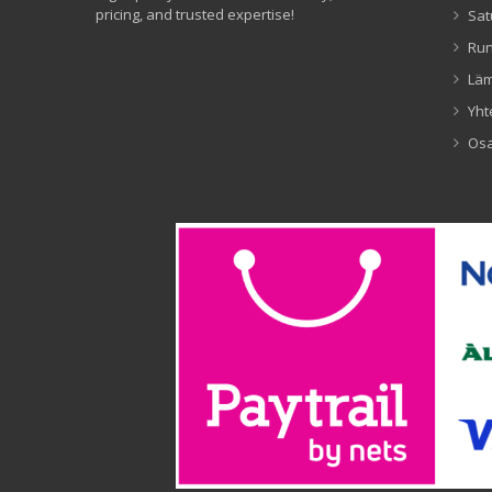
pricing, and trusted expertise!
Sat
Ru
Lä
Yht
Os