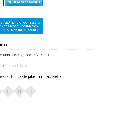
rä
LISÄÄ OSTOSKORIIN
ertaa
etunnus (SKU):
7ce17f7d50d0-1
to:
Jalustinhihnat
nsanat tuotteelle
jalustinhihnat
,
Kieffer