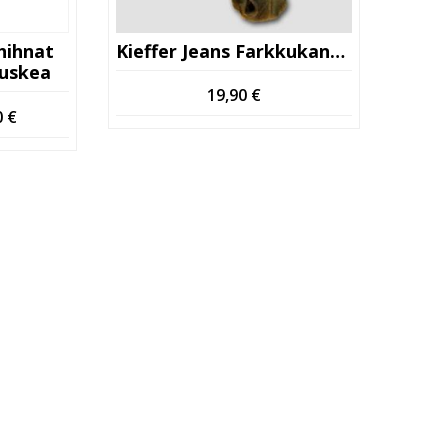
nhihnat
Kieffer Jeans Farkkukangasohjat
uskea
19,90
€
eräinen
Nykyinen
0
€
hinta
on:
 €.
125,00 €.