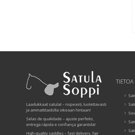
TIETOA
Sat
Laadukkaat satulat – nopeasti, luotettavasti
Sat
ja ammattitaidolla oikeaan hintaan!
Sov
Selas de qualidade – ajuste perfeito,
Sat
entrega rápida e confiança garantida!
Sat
High-quality saddles – fast delivery, fair