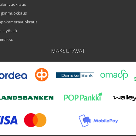
ulan vuokraus
ngonmuokkaus
mpökameravuokraus
eistyössä
amaksu
MAKSUTAVAT