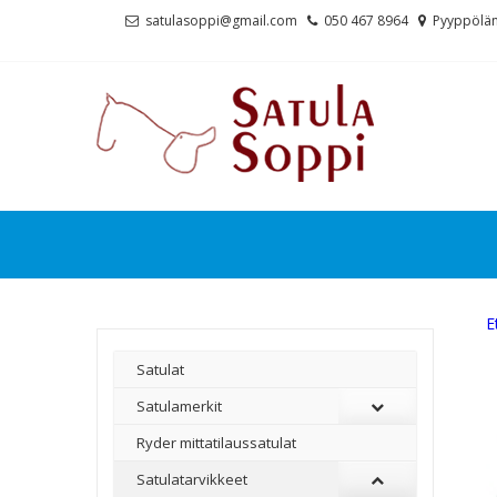
Skip
Skip
satulasoppi@gmail.com
050 467 8964
Pyyppölän
to
to
navigation
content
E
Satulat
Satulamerkit
Ryder mittatilaussatulat
Satulatarvikkeet
–