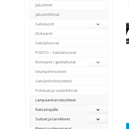
Jalustimet
Jalustinhihnat
Satulavyöt
Etukaaret
Satulahuovat
POISTO – Satulahuovat
Romaanit / geelialustat
Istuinpehmusteet
Satulanhoitotuotteet
Polvituet ja vastinhihnat
Lampaankarvatuotteet
Ratsastajalle
Suitset ja tarvikkeet
Riimut ja riimunnarut