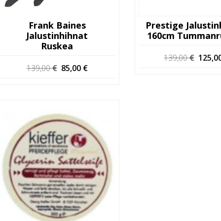
Frank Baines
Prestige Jalusti
Jalustinhihnat
160cm Tummanr
Ruskea
Alkup
139,00
€
125,0
hinta
Alkuperäinen
Nykyinen
139,00
€
85,00
€
oli:
hinta
hinta
139,00
oli:
on:
139,00 €.
85,00 €.