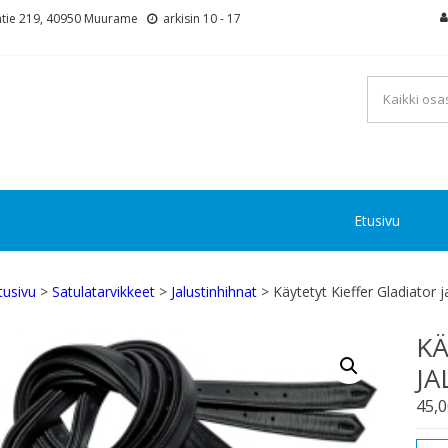
tie 219, 40950 Muurame
arkisin 10 - 17
Etusivu
tusivu
>
Satulatarvikkeet
>
Jalustinhihnat
> Käytetyt Kieffer Gladiator 
KÄ
JA
45,