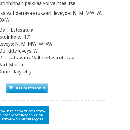
stinhihnan paikkaa voi vaihtaa itse
tkä vaihdettava etukaari, leveydet N, M, MW, W,
 XXW
Malli
:
Estesatula
Istuinkoko
:
17"
Leveys
:
N, M, MW, W, XW
Merkitty leveys
:
W
Muokattavuus
:
Vaihdettava etukaari
Väri
:
Musta
Kunto
:
Käytetty
rä
LISÄÄ OSTOSKORIIN