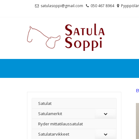
Skip
Skip
satulasoppi@gmail.com
050 467 8964
Pyyppölän
to
to
navigation
content
E
Satulat
Satulamerkit
Ryder mittatilaussatulat
Satulatarvikkeet
–