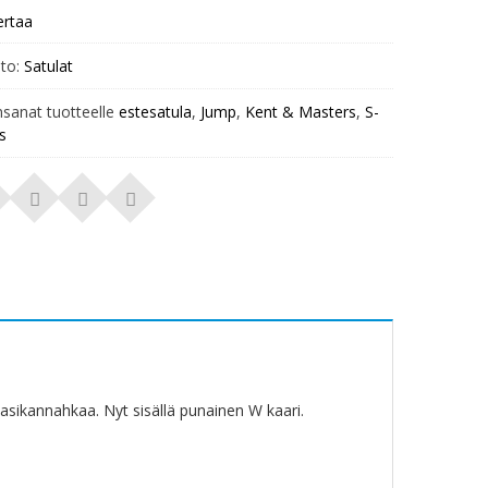
ertaa
to:
Satulat
nsanat tuotteelle
estesatula
,
Jump
,
Kent & Masters
,
S-
s
asikannahkaa. Nyt sisällä punainen W kaari.