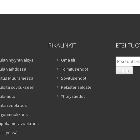
1290,00 €.
990,00 €.
PIKALINKIT
ETSI TUO
Etsi:
ulan myyntivälitys
Oma tili
ula vaihdossa
Toimitusehdot
Haku
itus Muuramessa
Sovitusehdot
uloita sovitukseen
Rekisteriseloste
ula-auto
Yhteystiedot
ulan vuokraus
ngonmuokkaus
mpökameravuokraus
eistyössä