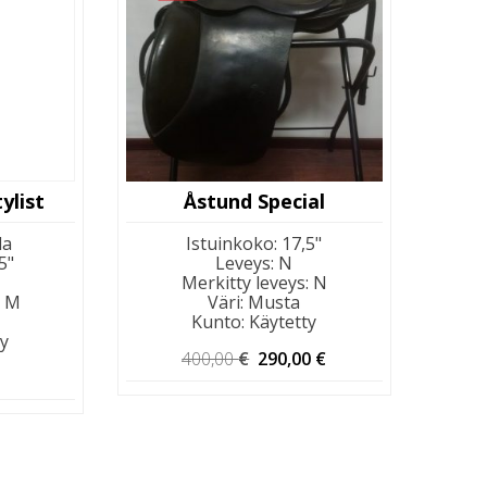
ylist
Åstund Special
la
Istuinkoko
:
17,5"
5"
Leveys
:
N
Merkitty leveys
:
N
:
M
Väri
:
Musta
Kunto
:
Käytetty
ty
Alkuperäinen
Nykyinen
400,00
€
290,00
€
hinta
hinta
oli:
on:
400,00 €.
290,00 €.