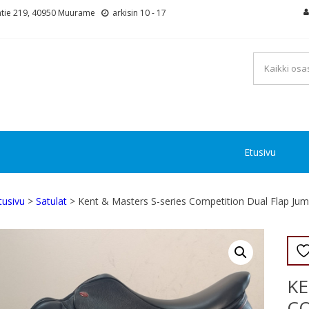
tie 219, 40950 Muurame
arkisin 10 - 17
Etusivu
tusivu
>
Satulat
> Kent & Masters S-series Competition Dual Flap Ju
KE
CO