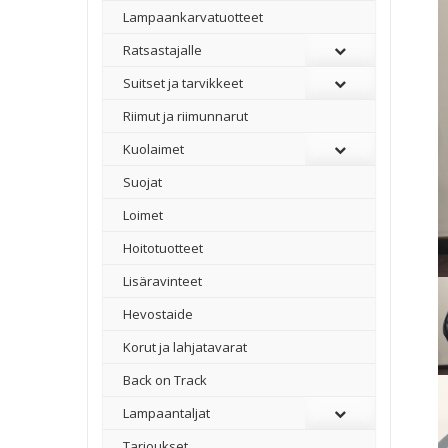
Lampaankarvatuotteet
Ratsastajalle
Suitset ja tarvikkeet
Riimut ja riimunnarut
Kuolaimet
Suojat
Loimet
Hoitotuotteet
Lisäravinteet
Hevostaide
Korut ja lahjatavarat
Back on Track
Lampaantaljat
Tarjoukset