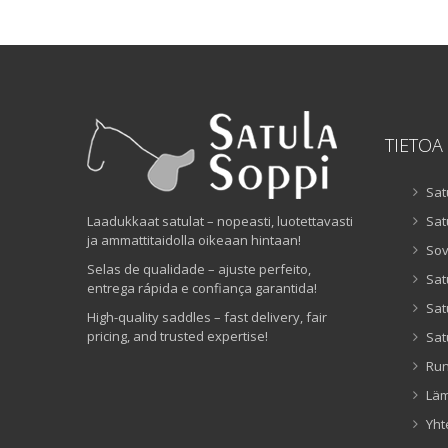
TIETOA
Sat
Laadukkaat satulat – nopeasti, luotettavasti
Sat
ja ammattitaidolla oikeaan hintaan!
Sov
Selas de qualidade – ajuste perfeito,
Sat
entrega rápida e confiança garantida!
Sat
High-quality saddles – fast delivery, fair
pricing, and trusted expertise!
Sat
Ru
Lä
Yht