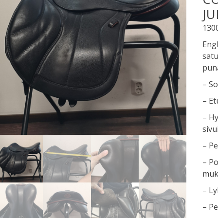
J
130
Engl
satu
puna
– So
– Et
– Hy
sivui
– P
– Po
muk
– Ly
– Pe