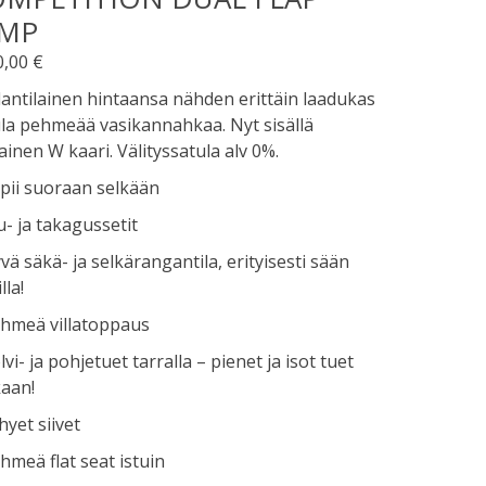
UMP
0,00
€
antilainen hintaansa nähden erittäin laadukas
la pehmeää vasikannahkaa. Nyt sisällä
inen W kaari. Välityssatula alv 0%.
pii suoraan selkään
u- ja takagussetit
vä säkä- ja selkärangantila, erityisesti sään
lla!
ehmeä villatoppaus
lvi- ja pohjetuet tarralla – pienet ja isot tuet
aan!
hyet siivet
hmeä flat seat istuin