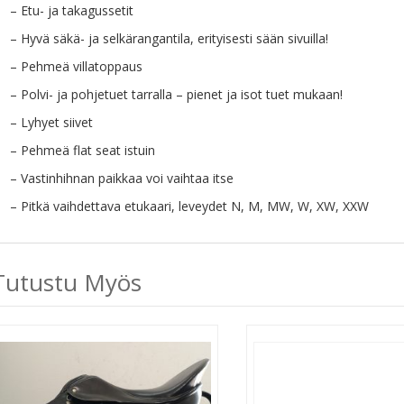
– Etu- ja takagussetit
– Hyvä säkä- ja selkärangantila, erityisesti sään sivuilla!
– Pehmeä villatoppaus
– Polvi- ja pohjetuet tarralla – pienet ja isot tuet mukaan!
– Lyhyet siivet
– Pehmeä flat seat istuin
– Vastinhihnan paikkaa voi vaihtaa itse
– Pitkä vaihdettava etukaari, leveydet N, M, MW, W, XW, XXW
Tutustu Myös