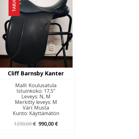
TARJOUS!
Cliff Barnsby Kanter
Malli
:
Koulusatula
Istuinkoko
:
17,5"
Leveys
:
N, M
Merkitty leveys
:
M
Väri
:
Musta
Kunto
:
Käyttämätön
Alkuperäinen
Nykyinen
1290,00
€
990,00
€
hinta
hinta
oli:
on: