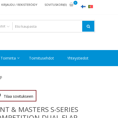
0
KIRJAUDU / REKISTERÖIDY
SOVITUSKORI(0)
Toiminta
Toimitusehdot
Yhteystiedot
mp
Tilaa sovitukseen
NT & MASTERS S-SERIES
MPETITION DUAL FLAP