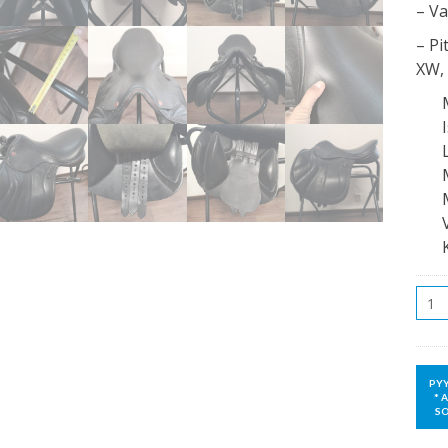
– Va
– Pi
XW,
Mää