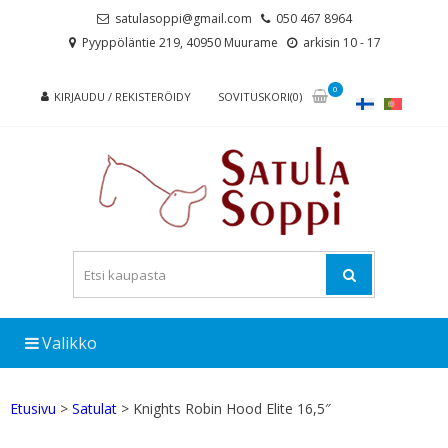
Skip
Skip
satulasoppi@gmail.com
050 467 8964
to
to
Pyyppöläntie 219, 40950 Muurame
arkisin 10 - 17
navigation
content
0
KIRJAUDU / REKISTERÖIDY
SOVITUSKORI(0)
Valikko
Etusivu
>
Satulat
> Knights Robin Hood Elite 16,5″