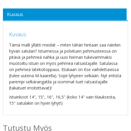
Kuvaus
Kuvaus
Tämä malli yllätti meidät – miten tähän hintaan saa näinkin
hyvän satulan? Istuimessa ja polvituen pehmusteessa on
pitävä ja pehmeä nahka ja uusi hieman tukevammaksi
muotoiltu istuin on myös pehmeä ratsastajalle. Satulassa
on pehmeä lateksitoppaus. Etukaari on itse vaihdettavissa
(tulee uutena M-kaarella). Sopii lyhyeen selkään. Nyt entistä
parempi selkärangatila ja isommat tuet ratsastajalle
(takatuet irroitettavat)!
Istuinkoot 14″, 15″, 16″, 16,5″ (koko 14″ vain tilauksesta,
15″ satulakin on hyvin lyhyt!)
Tutustu Myös