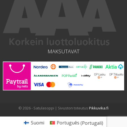
MAKSUTAVAT
© 2026 - Satulasoppi | Sivuston toteutus
Pikkuvika.fi
Suomi
Português
(
Portugali
)