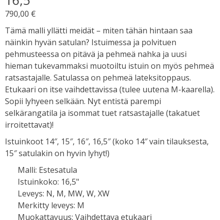
16,5″
790,00
€
Tämä malli yllätti meidät – miten tähän hintaan saa
näinkin hyvän satulan? Istuimessa ja polvituen
pehmusteessa on pitävä ja pehmeä nahka ja uusi
hieman tukevammaksi muotoiltu istuin on myös pehmeä
ratsastajalle. Satulassa on pehmeä lateksitoppaus.
Etukaari on itse vaihdettavissa (tulee uutena M-kaarella).
Sopii lyhyeen selkään. Nyt entistä parempi
selkärangatila ja isommat tuet ratsastajalle (takatuet
irroitettavat)!
Istuinkoot 14″, 15″, 16″, 16,5″ (koko 14″ vain tilauksesta,
15″ satulakin on hyvin lyhyt!)
Malli
:
Estesatula
Istuinkoko
:
16,5"
Leveys
:
N, M, MW, W, XW
Merkitty leveys
:
M
Muokattavuus
:
Vaihdettava etukaari