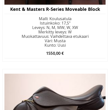
Kent & Masters R-Series Moveable Block
Malli
:
Koulusatula
Istuinkoko
:
17,5"
Leveys
:
N, M, MW, W, XW
Merkitty leveys
:
W
Muokattavuus
:
Vaihdettava etukaari
Väri
:
Musta
Kunto
:
Uusi
1550,00
€