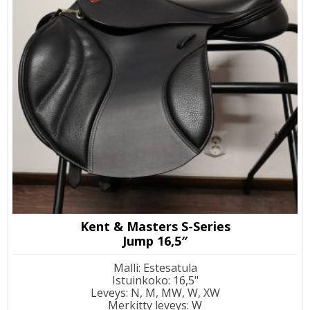
Kent & Masters S-Series
Jump 16,5″
Malli
:
Estesatula
Istuinkoko
:
16,5"
Leveys
:
N, M, MW, W, XW
Merkitty leveys
:
W