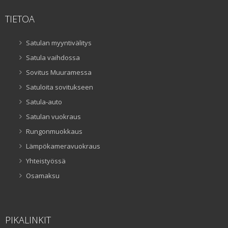
TIETOA
Satulan myyntivälitys
Satula vaihdossa
Sovitus Muuramessa
Satuloita sovitukseen
Satula-auto
Satulan vuokraus
Rungonmuokkaus
Lämpökameravuokraus
Yhteistyössä
Osamaksu
PIKALINKIT