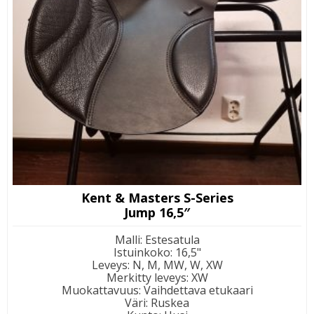
Kent & Masters S-Series
Jump 16,5″
Malli
:
Estesatula
Istuinkoko
:
16,5"
Leveys
:
N, M, MW, W, XW
Merkitty leveys
:
XW
Muokattavuus
:
Vaihdettava etukaari
Väri
:
Ruskea