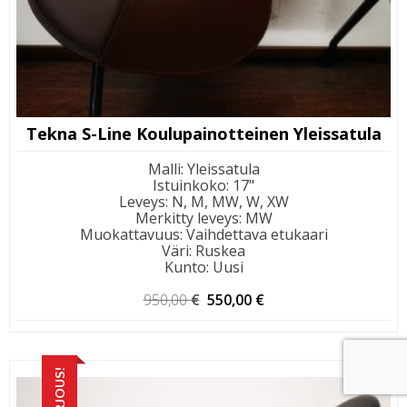
Tekna S-Line Koulupainotteinen Yleissatula
Malli
:
Yleissatula
Istuinkoko
:
17"
Leveys
:
N, M, MW, W, XW
Merkitty leveys
:
MW
Muokattavuus
:
Vaihdettava etukaari
Väri
:
Ruskea
Kunto
:
Uusi
Alkuperäinen
Nykyinen
950,00
€
550,00
€
hinta
hinta
oli:
on:
950,00 €.
550,00 €.
TARJOUS!