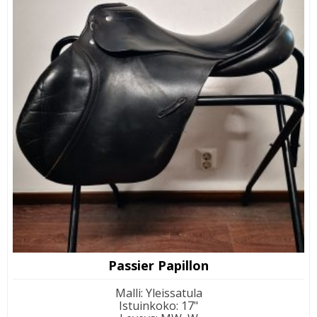
Passier Papillon
Malli
:
Yleissatula
Istuinkoko
:
17"