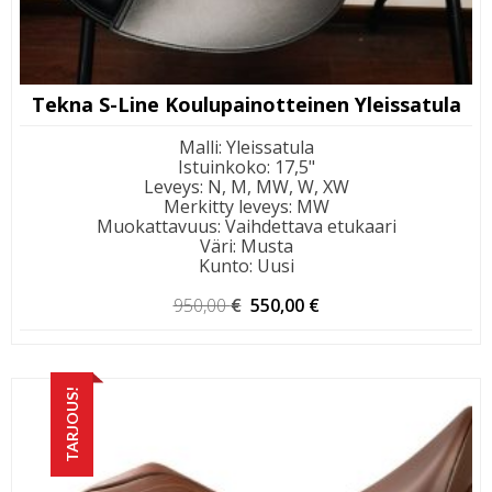
Tekna S-Line Koulupainotteinen Yleissatula
Malli
:
Yleissatula
Istuinkoko
:
17,5"
Leveys
:
N, M, MW, W, XW
Merkitty leveys
:
MW
Muokattavuus
:
Vaihdettava etukaari
Väri
:
Musta
Kunto
:
Uusi
Alkuperäinen
Nykyinen
950,00
€
550,00
€
hinta
hinta
oli:
on:
950,00 €.
550,00 €.
TARJOUS!