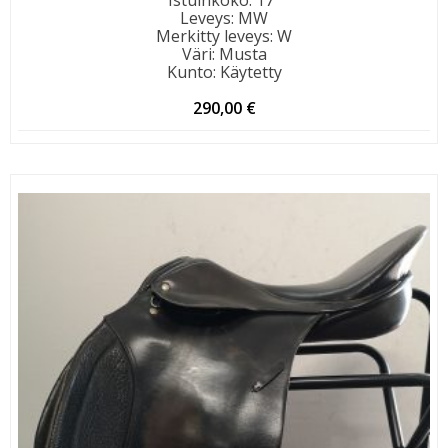
Istuinkoko
:
17"
Leveys
:
MW
Merkitty leveys
:
W
Väri
:
Musta
Kunto
:
Käytetty
290,00
€