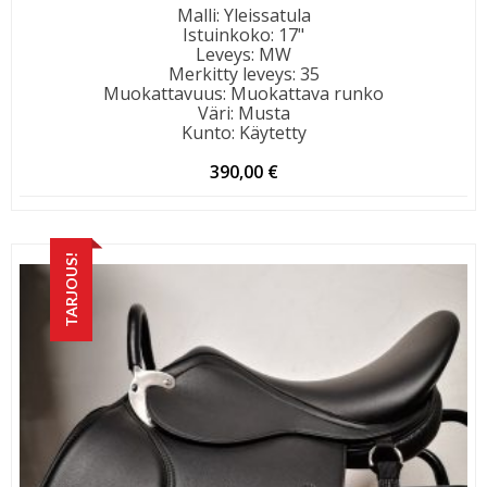
Malli
:
Yleissatula
Istuinkoko
:
17"
Leveys
:
MW
Merkitty leveys
:
35
Muokattavuus
:
Muokattava runko
Väri
:
Musta
Kunto
:
Käytetty
390,00
€
TARJOUS!