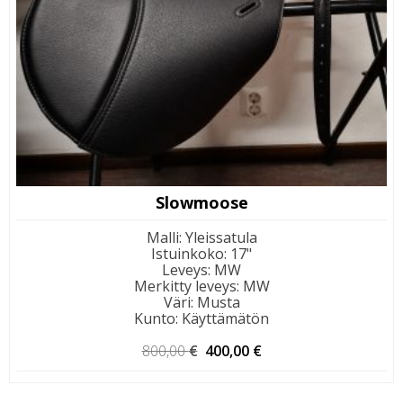
Slowmoose
Malli
:
Yleissatula
Istuinkoko
:
17"
Leveys
:
MW
Merkitty leveys
:
MW
Väri
:
Musta
Kunto
:
Käyttämätön
Alkuperäinen
Nykyinen
800,00
€
400,00
€
hinta
hinta
oli:
on: