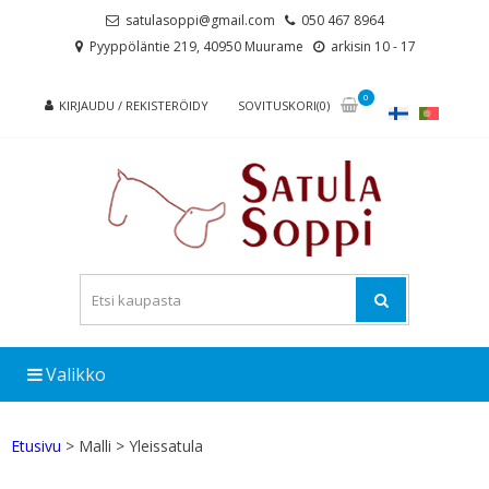
Skip
Skip
satulasoppi@gmail.com
050 467 8964
to
to
Pyyppöläntie 219, 40950 Muurame
arkisin 10 - 17
navigation
content
0
KIRJAUDU / REKISTERÖIDY
SOVITUSKORI(0)
Valikko
Etusivu
> Malli > Yleissatula