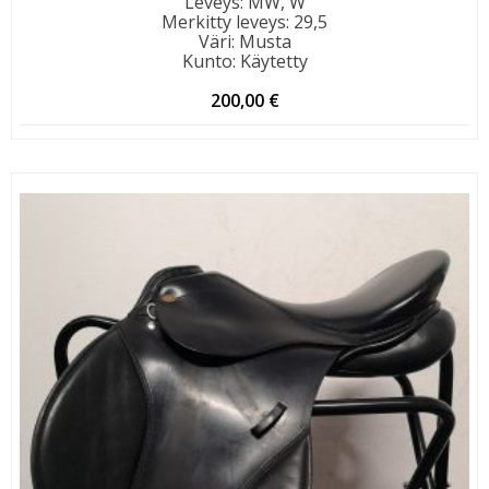
Leveys
:
MW, W
Merkitty leveys
:
29,5
Väri
:
Musta
Kunto
:
Käytetty
200,00
€