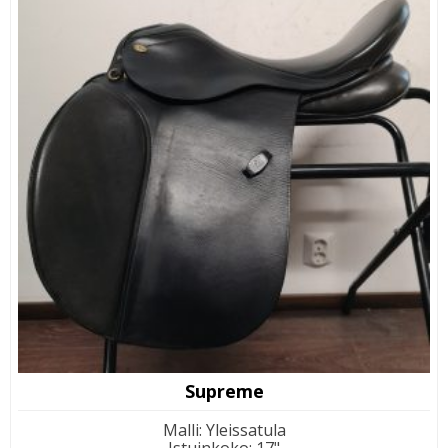
Supreme
Malli
:
Yleissatula