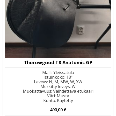
Thorowgood T8 Anatomic GP
Malli
:
Yleissatula
Istuinkoko
:
18"
Leveys
:
N, M, MW, W, XW
Merkitty leveys
:
W
Muokattavuus
:
Vaihdettava etukaari
Väri
:
Musta
Kunto
:
Käytetty
490,00
€