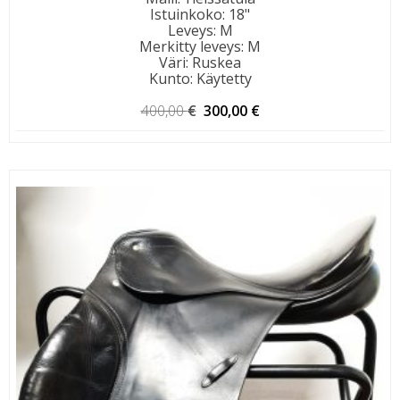
Istuinkoko
:
18"
Leveys
:
M
Merkitty leveys
:
M
Väri
:
Ruskea
Kunto
:
Käytetty
Alkuperäinen
Nykyinen
400,00
€
300,00
€
hinta
hinta
oli:
on:
400,00 €.
300,00 €.