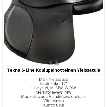
Tekna S-Line Koulupainotteinen Yleissatula
Malli
:
Yleissatula
Istuinkoko
:
17"
Leveys
:
N, M, MW, W, XW
Merkitty leveys
:
MW
Muokattavuus
:
Vaihdettava etukaari
Väri
:
Musta
Kunto
:
Uusi