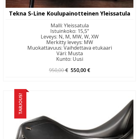
Tekna S-Line Koulupainotteinen Yleissatula
Malli
:
Yleissatula
Istuinkoko
:
15,5"
Leveys
:
N, M, MW, W, XW
Merkitty leveys
:
MW
Muokattavuus
:
Vaihdettava etukaari
Väri
:
Musta
Kunto
:
Uusi
Alkuperäinen
Nykyinen
950,00
€
550,00
€
hinta
hinta
oli:
on:
950,00 €.
550,00 €.
TARJOUS!