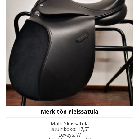
Merkitön Yleissatula
Malli
:
Yleissatula
Istuinkoko
:
17,5"
Leveys
:
W