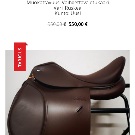
Muokattavuus
:
Vaihdettava etukaari
Väri
:
Ruskea
Kunto
:
Uusi
Alkuperäinen
Nykyinen
950,00
€
550,00
€
hinta
hinta
oli:
on:
950,00 €.
550,00 €.
TARJOUS!