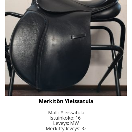
Merkitön Yleissatula
Malli
:
Yleissatula
Istuinkoko
:
16"
Leveys
:
MW
Merkitty leveys
:
32