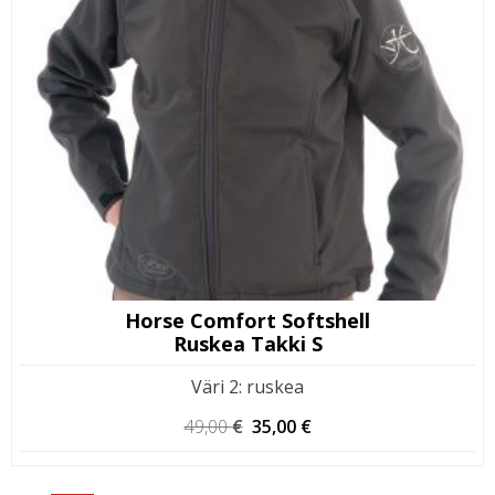
Horse Comfort Softshell
Ruskea Takki S
Väri 2
:
ruskea
Alkuperäinen
Nykyinen
49,00
€
35,00
€
hinta
hinta
oli:
on: