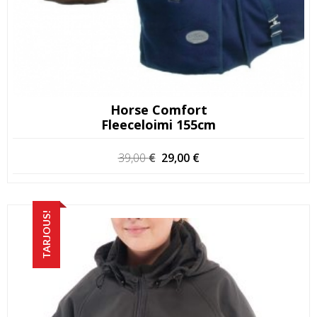
Horse Comfort
Fleeceloimi 155cm
Alkuperäinen
Nykyinen
39,00
€
29,00
€
hinta
hinta
oli:
on:
39,00 €.
29,00 €.
TARJOUS!