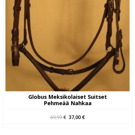
Globus Meksikolaiset Suitset
Pehmeää Nahkaa
Alkuperäinen
Nykyinen
69,90
€
37,00
€
hinta
hinta
oli:
on: