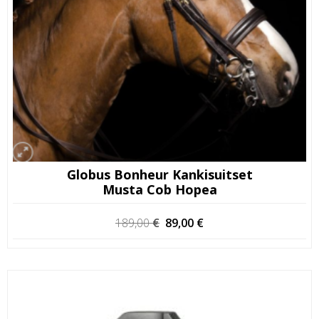
Globus Bonheur Kankisuitset
Musta Cob Hopea
Alkuperäinen
Nykyinen
189,00
€
89,00
€
hinta
hinta
oli:
on:
189,00 €.
89,00 €.