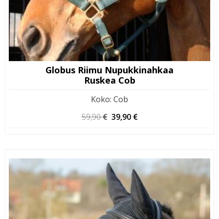
Globus Riimu Nupukkinahkaa
Ruskea Cob
Koko
:
Cob
Alkuperäinen
Nykyinen
59,90
€
39,90
€
hinta
hinta
oli:
on:
59,90 €.
39,90 €.