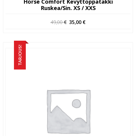
Horse Comfort Kevyttoppatakki
Ruskea/sin. XS / XXS
Alkuperäinen
Nykyinen
49,00
€
35,00
€
hinta
hinta
oli:
on:
49,00 €.
35,00 €.
TARJOUS!