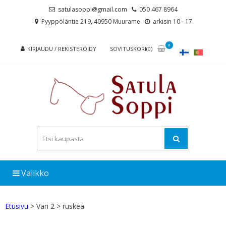
Skip
Skip
satulasoppi@gmail.com
050 467 8964
to
to
Pyyppöläntie 219, 40950 Muurame
arkisin 10 - 17
navigation
content
0
KIRJAUDU / REKISTERÖIDY
SOVITUSKORI(0)
Valikko
Etusivu
> Väri 2 > ruskea