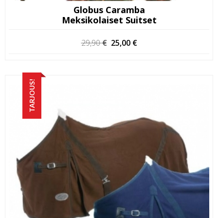
Globus Caramba
Meksikolaiset Suitset
Alkuperäinen
Nykyinen
29,90
€
25,00
€
hinta
hinta
oli:
on:
29,90 €.
25,00 €.
TARJOUS!