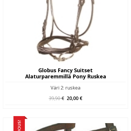
Globus Fancy Suitset
Alaturparemmillä Pony Ruskea
Väri 2
:
ruskea
Alkuperäinen
Nykyinen
39,90
€
20,00
€
hinta
hinta
oli:
on:
39,90 €.
20,00 €.
TARJOUS!