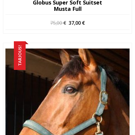
Globus Super Soft Suitset
Musta Full
Alkuperäinen
Nykyinen
75,00
€
37,00
€
hinta
hinta
oli:
on:
75,00 €.
37,00 €.
TARJOUS!