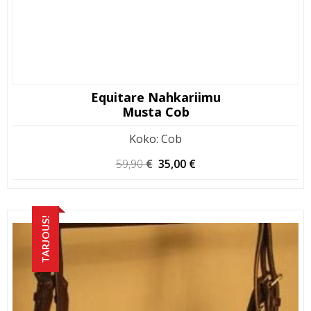
Equitare Nahkariimu
Musta Cob
Koko
:
Cob
Alkuperäinen
Nykyinen
59,90
€
35,00
€
hinta
hinta
oli:
on:
59,90 €.
35,00 €.
TARJOUS!