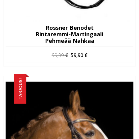
Rossner Benodet
Rintaremmi-Martingaali
Pehmeää Nahkaa
Alkuperäinen
Nykyinen
99,99
€
59,90
€
hinta
hinta
oli:
on:
99,99 €.
59,90 €.
TARJOUS!